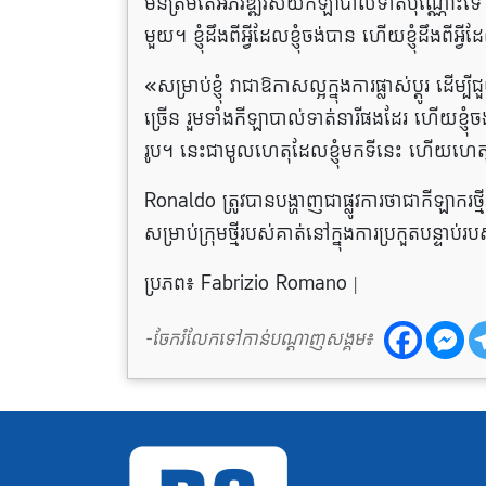
មិន​ត្រឹម​តែ​អភិវឌ្ឍ​វិស័យ​កីឡា​បាល់ទាត់​ប៉ុណ្ណោះ​ទេ
មួយ។ ខ្ញុំដឹងពីអ្វីដែលខ្ញុំចង់បាន ហើយខ្ញុំដឹងពីអ្វ
«សម្រាប់ខ្ញុំ វាជាឱកាសល្អក្នុងការផ្លាស់ប្តូរ ដ
ច្រើន រួមទាំងកីឡាបាល់ទាត់នារីផងដែរ ហើយខ្ញុំច
រូប។ នេះ​ជា​មូល​ហេតុ​ដែល​ខ្ញុំ​មក​ទី​នេះ ហើយ​ហេតុ​អ
Ronaldo ត្រូវបានបង្ហាញជាផ្លូវការថាជាកីឡាករថ្
សម្រាប់ក្រុមថ្មីរបស់គាត់នៅក្នុងការប្រកួតបន្ទាប
ប្រភព៖ Fabrizio Romano |
-ចែករំលែកទៅកាន់បណ្តាញសង្គម៖