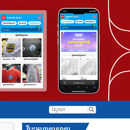
វីដេអូហាយឡាយ