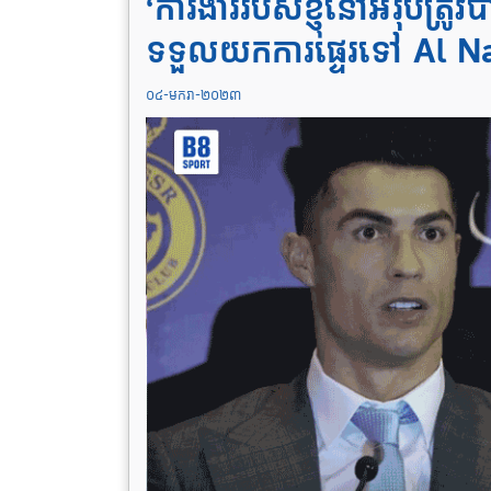
‘ការងាររបស់ខ្ញុំនៅអឺរ៉ុបត្
ទទួលយកការផ្ទេរទៅ Al N
០៤-មករា-២០២៣