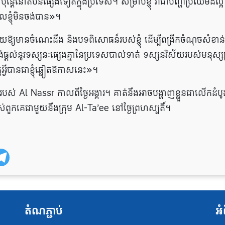
 ប៉ុន្តែ​នៅ​តំបន់​ផ្សេង​ទៀត​ក្នុង​ប្រទេស។ សម្រាប់ខ្ញុំ វាជាបញ្ហាប្រឈមដ៏ល្អ
ីដែលខ្ញុំមិនចង់បាន»។
ើម្បីជួយឱ្យមានចំណេះដឹង និងបទពិសោធន៍របស់ខ្ញុំ ដើម្បីពង្រីកចំណុចសំខាន
ង់ផ្តល់នូវទស្សនៈផ្សេងគ្នានៃប្រទេសបាល់ទាត់ ទស្សនវិស័យរបស់មនុស្សគ
្វី​បាន​ជា​ខ្ញុំ​ឆ្លៀត​ឱកាស​នេះ»។
មីរបស់ Al Nassr កាលពីថ្ងៃអង្គារ។ គាត់នឹងអាចបង្ហាញខ្លួនជាលើកដំបូ
់របស់ពួកគេជាមួយនឹងក្រុម Al-Ta’ee នៅថ្ងៃព្រហស្បតិ៍។
តំណភ្ជាប់
អំ