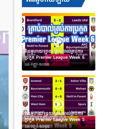
វីដេអូហាយឡាយ គ្រាប់បាល់គ្រប់ការ
ប្រកួត Premier League Week 6
០៨-កញ្ញា-២០២២
វីដេអូហាយឡាយ គ្រាប់បាល់គ្រប់ការ
ប្រកួត Premier League Week 5
០២-កញ្ញា-២០២២