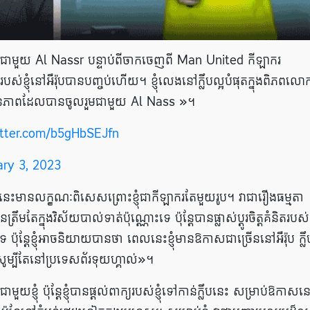
លរួមជាមួយ Al Nassr បន្ទាប់ពីចាកចេញពី Man United កីឡាករ
ខ្ញុំនៅអឺរ៉ុបបានបញ្ចប់ហើយ។ ខ្ញុំលេងនៅក្លឹបល្អបំផុតក្នុងពិភពល
នមោទនភាពដែលបានចូលរួមជាមួយ Al Nass »។
itter.com/b5gHbSEJfn
ry 3, 2023
យា​នេះ​មាន​លក្ខណៈ​ពិសេស​ព្រោះ​ខ្ញុំ​ជា​កីឡាករ​តែ​មួយ​រូប។ វាជារឿងធម្មតា
ត្រឹមតែក្នុងវិស័យបាល់ទាត់ប៉ុណ្ណោះទេ ប៉ុន្តែបានផ្លាស់ប្តូរចិត្តគំនិតរបស់
េ ប៉ុន្តែខ្ញុំអាចនិយាយបានថា ពេលនេះខ្ញុំមានឱកាសជាច្រើននៅអឺរ៉ុប ក្ល
 សូម្បីតែនៅប្រទេសព័រទុយហ្គាល់»។
្ញុំ ប៉ុន្តែខ្ញុំបានផ្តល់ពាក្យរបស់ខ្ញុំទៅកាន់ក្លឹបនេះ សម្រាប់ឱកាសន