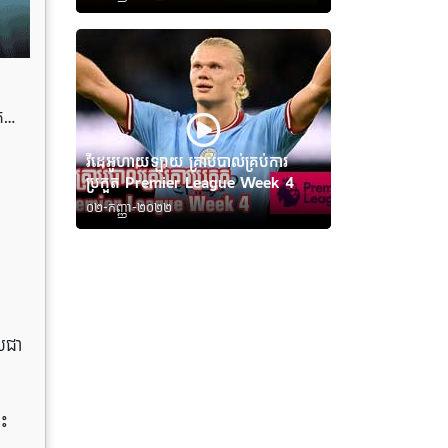
ោក…
វីដេអូហាយឡាយ គ្រាប់បាល់គ្រប់ការ
ប្រកួត Premier League Week 4
០២-កញ្ញា-២០២២
ឹបជា
េះ