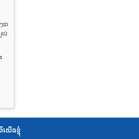
់ៗជា
្រប់
ង
ពីយើងខ្ញុំ