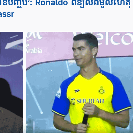
រូវបានបញ្ចប់’: Ronaldo ពន្យល់ពីមូលហេតុ
assr