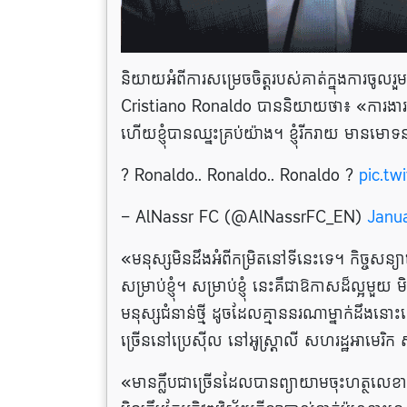
និយាយអំពីការសម្រេចចិត្តរបស់គាត់ក្នុងការចូ
Cristiano Ronaldo បាននិយាយថា៖ «ការងារ​របស់
ហើយខ្ញុំបានឈ្នះគ្រប់យ៉ាង។ ខ្ញុំរីករាយ មា
? Ronaldo.. Ronaldo.. Ronaldo ?
pic.tw
— AlNassr FC (@AlNassrFC_EN)
Janua
«មនុស្ស​មិន​ដឹង​អំពី​កម្រិត​នៅ​ទីនេះ​ទេ។ កិច្ច​សន្
សម្រាប់ខ្ញុំ។ សម្រាប់ខ្ញុំ នេះគឺជាឱកាសដ៏ល្អមួយ មិន
មនុស្សជំនាន់ថ្មី ដូចដែលគ្មាននរណាម្នាក់ដឹងនោះទ
ច្រើននៅប្រេស៊ីល នៅអូស្ត្រាលី សហរដ្ឋអាមេរិក
«មានក្លឹបជាច្រើនដែលបានព្យាយាមចុះហត្ថលេខាជាមួយខ