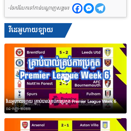
-ចែករំលែកទៅកាន់បណ្តាញសង្គម៖
វីដេអូហាយឡាយ
វីដេអូហាយឡាយ គ្រាប់បាល់គ្រប់ការប្រកួត Premier League Week 6
០៨-កញ្ញា-២០២២