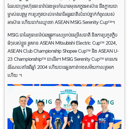
ដែលជាក្រុមហ៊ុនធានារ៉ាប់រងទូទៅឈានមុខគេក្នុងអាស៊ាន នឹងក្លាយជា
ម្ចាស់ឧបត្ថម្ភ ការប្រកួតបាល់ទាត់នារីអន្តរជាតិលំដាប់ថ្នាក់កំពូលរបស់
អាស៊ាន ហើយដាក់ឈ្មោះថា ASEAN MSIG Serenity Cup™។
MSIG ជាដៃគូធានារ៉ាប់រងផ្លូវការសម្រាប់ជម្រើសជាតិ និងការប្រកួតក្លិប
ធំៗរបស់ខ្លួន រួមមាន ASEAN Mitsubishi Electric Cup™ 2024,
ASEAN Club Championship Shopee Cup™ និង ASEAN U-
23 Championship™ ជាដើម។ MSIG Serenity Cup™ មានកេរ
ដំណែលតាំងពីឆ្នាំ 2004 ហើយបានឆ្លងកាត់១២សម័យកាលរួចមក
ហើយ ។