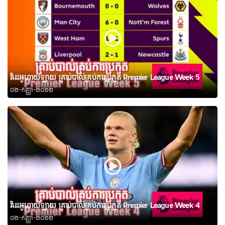
វីដេអូហាយឡាយ គ្រាប់បាល់គ្រប់ការប្រកួត Premier League Week 5
០២-កញ្ញា-២០២២
វីដេអូហាយឡាយ គ្រាប់បាល់គ្រប់ការប្រកួត Premier League Week 4
០២-កញ្ញា-២០២២