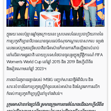
ក្នុងរយៈពេលប៉ុន្មានឆ្នាំចុងក្រោយនេះ ស្របពេលដែលប្រជាប្រិយភាពនៃ
ការប្រកួតកីឡានារីបានឈានចូលដល់ចំណុចកណ្តាលជាសាកល ទម្រង់
លេងរបស់ក្រុមជម្រើសជាតិនារីអាស៊ានក៏មានការកើនឡើងជាលំដាប់
នៅលើឆាកអន្តរជាតិ ដោយប្រទេសថៃបានចូលរួមក្នុងព្រឹត្តិការណ៍ FIFA
Women’s World Cup នៅឆ្នាំ 2015 និង 2019 និងហ្វីលីពីន
និងវៀតណាមនៅឆ្នាំ 2023។
ភាពជាដៃគូពានរង្វាន់របស់ MSIG បញ្ជាក់សារជាថ្មីអំពីជំហរ និង
សារៈសំខាន់នៃការប្រកួតស្ត្រីកំពូលរបស់អាស៊ាន និងស្វែងរកការលើក
កំពស់ការប្រកួតកីឡាស្ត្រីនៅទូទាំងតំបន់។
ក្រុមអាស៊ានទាំងប្រាំពីរ រួមមានក្រុមការពារតំណែងជើងឯកហ្វីលីពីន