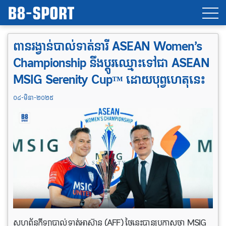
ពានរង្វាន់បាល់ទាត់នារី ASEAN Women’s
Championship នឹងប្ដូរឈ្មោះទៅជា ASEAN
MSIG Serenity Cup™ ដោយបុព្វហេតុនេះ
០៤-មិនា-២០២៥
សហព័ន្ធកីឡាបាល់ទាត់អាស៊ាន (AFF) ថ្ងៃនេះបានប្រកាសថា MSIG