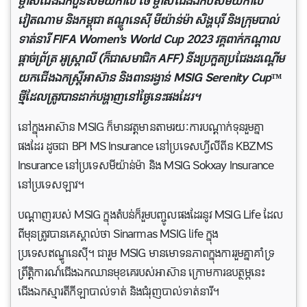
ម្ចាស់ជើងឯកបួនសម័យកាល ថៃ ម្ចាស់ជើងឯកបីសម័យកាល
វៀតណាម និងកម្ពុជា ឥណ្ឌូនេស៊ី មីយ៉ាន់ម៉ា សិង្ហបុរី និងក្រុមបាល់
ទាត់នារី FIFA Women’s World Cup 2023 វគ្គពាក់កណ្តាល
ផ្តាច់ព្រ័ត្រ អូស្ត្រាលី (ក៏ជាសមាជិក AFF) នឹងប្រកួតប្រជែងដណ្តើម
យកជើងឯកស្ត្រីអាស៊ាន និងពានរង្វាន់ MSIG Serenity Cup™
ថ្មីដែលត្រូវបានដាក់បង្ហាញនៅថ្ងៃនេះផងដែរ។
នៅក្នុងអាស៊ាន MSIG ក៏មានវត្តមានតាមរយៈការបណ្តាក់ទុនរួមគ្នា
ផងដែរ ដូចជា BPI MS Insurance នៅប្រទេសហ្វីលីពីន KBZMS
Insurance នៅប្រទេសមីយ៉ាន់ម៉ា និង MSIG Sokxay Insurance
នៅប្រទេសឡាវ។
បណ្តាញរបស់ MSIG ក្នុងតំបន់ក៏រួមបញ្ចូលផងដែរនូវ MSIG Life ដែល
ពីមុនត្រូវបានគេស្គាល់ថា Sinarmas MSIG life ក្នុង
ប្រទេសឥណ្ឌូនេស៊ី។ ជារួម MSIG មានមោទនភាពក្នុងការរួមគ្នាគាំទ្រ
ព្រឹត្តិការណ៍ជើងឯកឈានមុខគេរបស់អាស៊ាន ក្រោមការឧបត្ថម្ភនេះ
ជើងឯកស្មារតីកីឡាបាល់ទាត់ និងជំរុញបាល់ទាត់នារី។