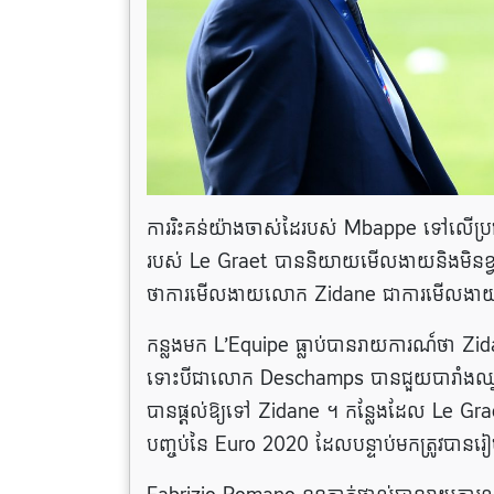
ការរិះគន់យ៉ាងចាស់ដៃរបស់ Mbappe ទៅលើប្រធាន 
របស់ Le Graet បាន​និយាយមើលងាយ​និង​មិន​
ថា​ការ​មើលងាយលោក Zidane ជាការ​មើលងាយ​ប
កន្លងមក L’Equipe ធ្លាប់បានរាយការណ៍ថា Zidan
ទោះបីជាលោក Deschamps បានជួយបារាំងឈ្នះ W
បានផ្តល់ឱ្យទៅ Zidane ។ កន្លែងដែល Le Graet ត
បញ្ចប់នៃ Euro 2020 ដែលបន្ទាប់មកត្រូវបានរៀ