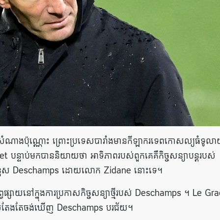
ជាសំណាងប៉ុណ្ណោះ ព្រោះប្រទេសបារាំងមានកីឡាករទេពកោសល្យធំទូល
 បន្ទាប់មកបាននិយាយថា អាទិភាពរបស់ពួកគេគឺកិច្ចសន្យាបន្តរបស់
ំនួស Deschamps ដោយលោក Zidane នោះទេ។
្វផ្សាយនៅក្នុងការប្រកាសកិច្ចសន្យាថ្មីរបស់ Deschamps ។ Le Gra
នកដែលតែងតែចង់ឃើញ Deschamps បរជ័យ។