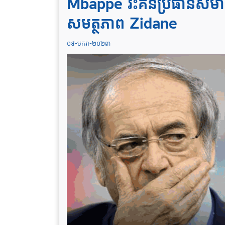
Mbappe រិះគន់ប្រធានសមា
សមត្ថភាព Zidane
០៩-មករា-២០២៣