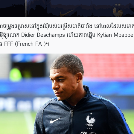
ម្រូងចម្រាសនៅក្នុងជំរុំរបស់ជម្រើសជាតិបារាំង នៅពេលដែលសមា
្យាថ្មីឱ្យលោក Didier Deschamps ហើយតារាឆ្នើម Kylian Mbappe
ាន FFF (French FA )។