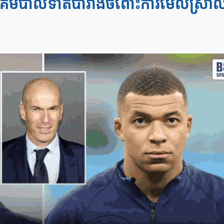
គមបាល់ទាត់បារាំងចំពោះការមើលស្រា