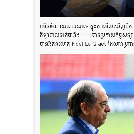
វាមិនចំណាយពេលយូរទេ ក្នុងការមើលឃើញពីភាពច
កីឡាបាល់ទាត់បារាំង FFF បានប្រកាសកិច្ចសន
បាន​រិះគន់​លោក Noel Le Graet ដែលជាប្រធ