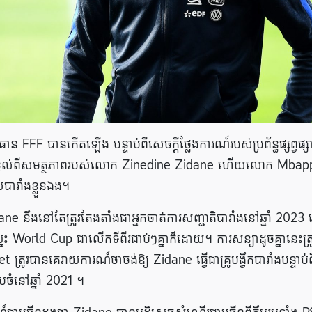
FFF បានកើតឡើង បន្ទាប់ពីសេចក្តីថ្លែងការណ៍របស់ប្រព័ន្ធផ្សព្វផ្
ខ្វល់​ពី​សមត្ថភាព​របស់​លោក Zinedine Zidane ហើយ​លោក Mbap
ារាំងខ្លួនឯង។
e នឹងនៅតែត្រូវតែងតាំងជាអ្នកចាត់ការសញ្ជាតិបារាំងនៅឆ្នាំ 2023 
orld Cup ជាលើកទីពីរជាប់ៗគ្នាក៏ដោយ។ ការសន្យាដូចគ្នានេះត្រ
្រូវបានគេរាយការណ៍ថាចង់ឱ្យ Zidane ធ្វើជាគ្រូបង្វឹកបារាំងបន្ទាប់ព
បចំនៅឆ្នាំ 2021 ។