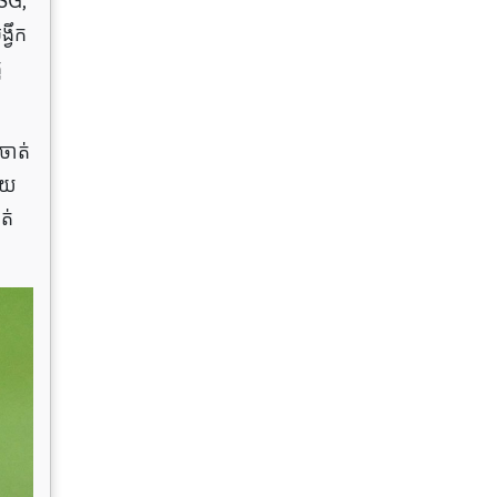
PSG,
វឹក
ូ
ាត់​
ជួយ
ត់