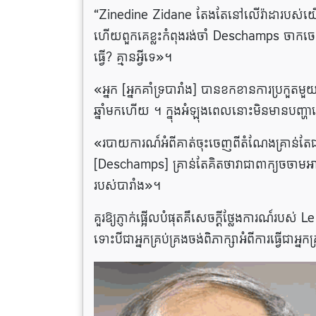
“Zinedine Zidane តែងតែនៅលើរ៉ាដារបស់យើង 
ហើយពួកគេខ្លះកំពុងរង់ចាំ Deschamps ចាកចេញ 
ធ្វើ? គ្មានអ្វីទេ»។
«អ្នក [អ្នកគាំទ្របារាំង] បានខកខានការប្រកួតមួ
ឆ្នាំមកហើយ ។ ​ក្នុង​អំឡុង​ពេល​នោះ​មិន​មាន​បញ្ហា​ច្
«របាយការណ៍អំពីគាត់ចុះចេញពីតំណែងគ្រាន់តែជាក
[Deschamps] គ្រាន់តែគិតថាវាជាពាក្យចចាមអារ៉
របស់បារាំង»។
គួរឱ្យភ្ញាក់ផ្អើលបំផុតគឺសេចក្តីថ្លែងការណ៍រប
ទោះបីជាអ្នកគ្រប់គ្រងចង់ពិភាក្សាអំពីការធ្វើជាអ្