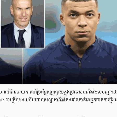
រណ៍នៃរបាយការណ៍ប្រព័ន្ធផ្សព្វផ្សាយក្នុងប្រទេសបារាំងដែលបញ្ជាក់ថ
ាច្រើនដង ហើយបានសន្យាថានឹងតែងតាំងគាត់ជាអ្នកចាត់ការថ្មីរប