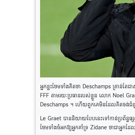
អ្នកខ្លះថែមទាំងគិតថា Deschamps គ្រាន់តែ
FFF តាមរយៈប្រធានរបស់ខ្លួន លោក Noel Graet
Deschamps ។ ហើយពួកគេមិនដែលគិតចង់ជ
Le Graet បាននិយាយបែបនេះទៅកាន់ប្រព័ន្ធផ្សព
ថែមទាំងចំអកឱ្យអ្នកគាំទ្រ Zidane ថាជាអ្