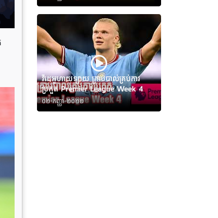
គ
វីដេអូហាយឡាយ គ្រាប់បាល់គ្រប់ការ
ប្រកួត Premier League Week 4
០២-កញ្ញា-២០២២