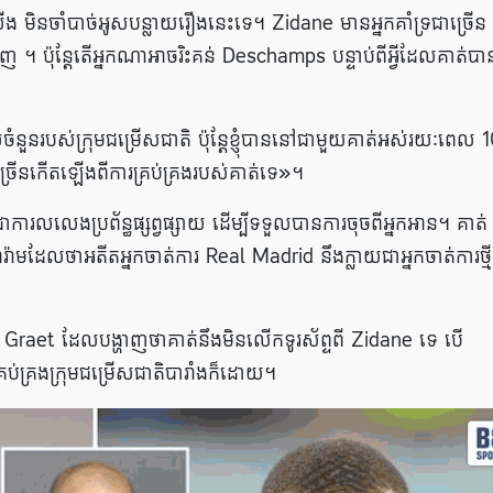
មិនចាំបាច់អូសបន្លាយរឿងនេះទេ។ Zidane មានអ្នកគាំទ្រជាច្រើន
។ ប៉ុន្តែតើអ្នកណាអាចរិះគន់ Deschamps បន្ទាប់ពីអ្វីដែលគាត់បា
យចំនួនរបស់ក្រុមជម្រើសជាតិ ប៉ុន្តែខ្ញុំបាននៅជាមួយគាត់អស់រយៈពេល 
រើន​កើត​ឡើង​ពី​ការ​គ្រប់​គ្រង​របស់​គាត់​ទេ»។
ារលលេងប្រព័ន្ធផ្សព្វផ្សាយ ដើម្បីទទួលបានការចុចពីអ្នកអាន។ គាត់
ាមដែលថាអតីតអ្នកចាត់ការ Real Madrid នឹងក្លាយជាអ្នកចាត់ការថ្មី
ស់ Le Graet ដែលបង្ហាញថាគាត់នឹងមិនលើកទូរស័ព្ទពី Zidane ទេ បើ
នកគ្រប់គ្រងក្រុមជម្រើសជាតិបារាំងក៏ដោយ។