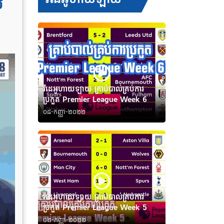
ល
វីដេអូហាយឡាយ គ្រាប់បាល់គ្រប់ការ
ប្រកួត Premier League Week 6
០៨-កញ្ញា-២០២២
វីដេអូហាយឡាយ គ្រាប់បាល់គ្រប់ការ
ប្រកួត Premier League Week 5
០២-កញ្ញា-២០២២