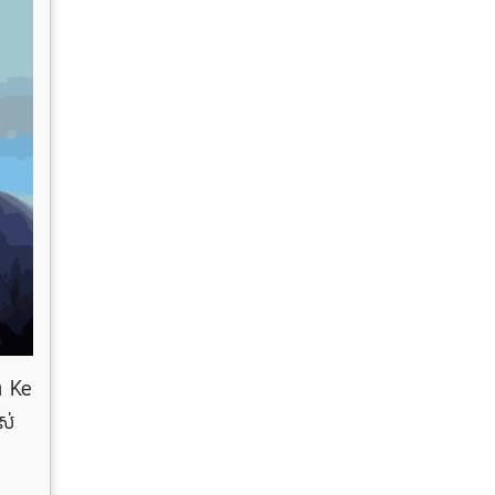
ា Ke
ស់