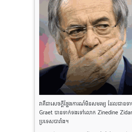
វាគឺជាសេចក្តីថ្លែងការណ៍មិនសមរម្យ ដែលជាឧទាហ
Graet បានទាក់ទងទៅលោក Zinedine Zidane ជ
ប្រទេសបារាំង។