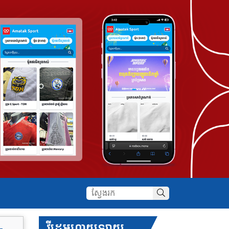
វីដេអូហាយឡាយ