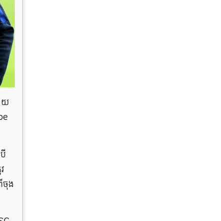
សាយ
pe
បើ
ូវ
ីចុង