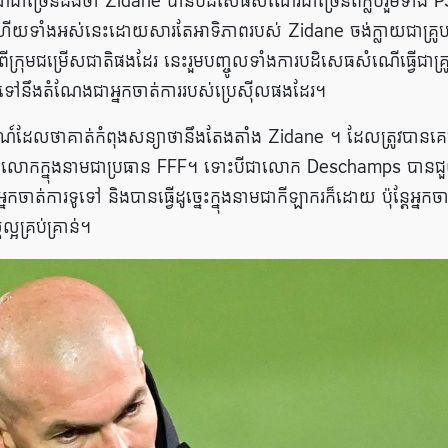
ណ៍ជាច្រើនដងថា Zidane បានបដិសេធសំណើរជាច្រើនពីក្លឹបរួមទាំង 
យទាំងអស់នេះដោយសារតែអាទិភាពរបស់ Zidane ចង់​ក្លាយជាគ្រូបង្
្រុមជម្រើសជាតិផងដែរ នេះរួមបញ្ចូលទាំងការបដិសេធសំណើធ្វើជាគ្រ
់​ទៅ​នឹង​តំណែង​ជា​អ្នក​ចាត់​ការ​របស់​ប្រេស៊ីល​ផង​ដែរ។
ណ៍ដែលថាគាត់កំពុងសន្យាថានឹងតែងតាំង Zidane ។ ដែល​ត្រូវ​បាន​គេ​ច
ាទី​របស់​លោក​ក្នុង​នាម​ជា​ប្រធាន FFF។ ទោះបីជាលោក Deschamps បាន
ាត់ការទូទៅ និងបានធ្វើដូច្នេះក្នុងនាមជាកីឡាករក៏ដោយ ប៉ុន្តែអ្នកចា
្អគ្រប់គ្រាន់។