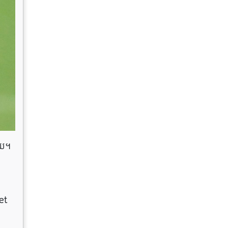
ាយ។
et