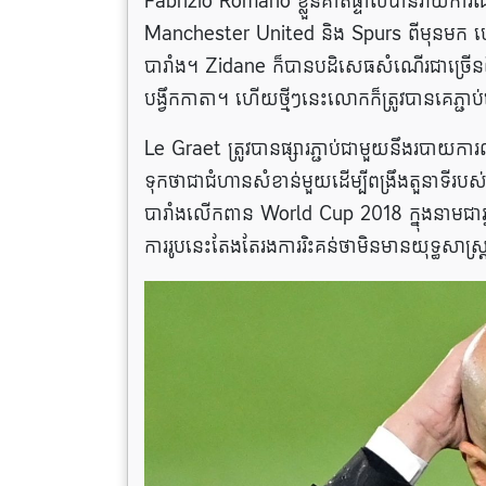
Fabrizio Romano ខ្លួនគាត់ផ្ទាល់បានរាយការ
Manchester United និង Spurs ពីមុនមក ហើ
បារាំង។ Zidane ក៏បានបដិសេធសំណើរជាច្រើនពីក
បង្វឹកកាតា។ ហើយ​ថ្មីៗ​នេះ​លោក​ក៏​ត្រូវ​បាន​គេ​ភ្ជាប
Le Graet ត្រូវបានផ្សារភ្ជាប់ជាមួយនឹងរបាយការ
ទុក​ថា​ជា​ជំហាន​សំខាន់​មួយ​ដើម្បី​ពង្រឹង​តួន
បារាំងលើកពាន World Cup 2018 ក្នុងនាមជាអ្នកច
ការរូបនេះតែងតែរងការរិះគន់ថាមិនមានយុទ្ធសាស្ត្រល