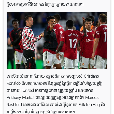
ក្លឹបមានគម្រោងវិនិយោគនៅរដូវក្តៅក្រោយឯណោះទេ។
ទោះបីជាយ៉ាងណាក៏ដោយ បន្ទាប់ពីការចាកចេញរបស់ Cristiano
Ronaldo បិសាចក្រហមអាចនឹងត្រូវបង្ខំឱ្យធ្វើការពង្រឹងតំបន់ប្រយុទ្ធឱ្យ
បានឆាប់។ United មាន​ការ​ខ្វះខាតខ្សែប្រយុទ្ធ​ខ្លាំង ដោយ​មាន
Anthony Martial ជា​ខ្សែ​ប្រយុទ្ធ​ក្នុង​ប្រអប់​តែ​ម្នាក់​គត់។ Marcus
Rashford អាចលេងនៅទីនោះបាន​ដែរ ប៉ុន្តែលោក Erik ten Hag នឹង
សម្លឹងរកការបន្ថែមខ្សែប្រយុទ្ធដល់ក្រុមរបស់គាត់។