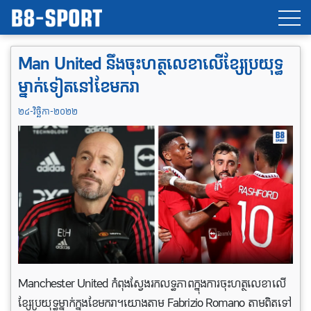
Man United នឹងចុះហត្ថលេខាលើខ្សែប្រយុទ្ធ
ម្នាក់ទៀតនៅខែមករា
២៤-វិច្ឆិកា-២០២២
Manchester United កំពុងស្វែងរកលទ្ធភាពក្នុងការចុះហត្ថលេខាលើ
ខ្សែប្រយុទ្ធម្នាក់ក្នុងខែមករា។យោងតាម Fabrizio Romano តាម​ពិត​ទៅ