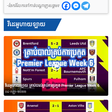
-ចែករំលែកទៅកាន់បណ្តាញសង្គម៖
វីដេអូហាយឡាយ
វីដេអូហាយឡាយ គ្រាប់បាល់គ្រប់ការប្រកួត Premier League Week 6
០៨-កញ្ញា-២០២២