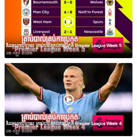
វីដេអូហាយឡាយ គ្រាប់បាល់គ្រប់ការប្រកួត Premier League Week 5
០២-កញ្ញា-២០២២
វីដេអូហាយឡាយ គ្រាប់បាល់គ្រប់ការប្រកួត Premier League Week 4
០២-កញ្ញា-២០២២