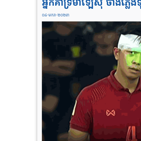
អ្នកគាំទ្រម៉ាឡេស៊ី ចាំងភ្
០៨-មករា-២០២៣