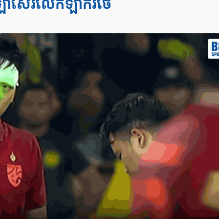
លើងឡាស៊ែរលើកីឡាករថៃ