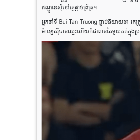
ឥណ្ឌូនេស៊ីនៅវគ្គផ្តាច់ព្រ័ត្រ។
អ្នកចាំទី Bui Tan Truong ធ្លាប់និយាយថា គេត្រូ
ម៉ាឡេស៊ី​បាន​ឈ្នះ​ហើយ​ក៏​ជា​ពាន​តែ​មួយ​គត់​ក្នុង​ប្រវ