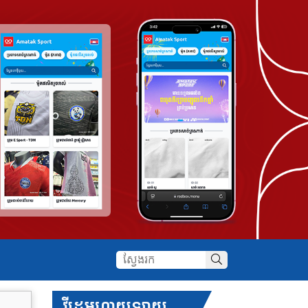
វីដេអូហាយឡាយ