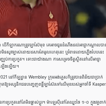
 បើ​កីឡាករ​ណា​ត្រូវ​ឡាស៊ែ​មុខ គេ​អាច​ជូន​ដំណឹង​ដល់​អាជ្ញាកណ្តាល​ប
លមិនសូវច្បាស់ដោយ​ដសារតែមូលហេតុនេះ ឬរំខាន​ដោយ​ភ្លើងបែបនេះ
ារប្រកួត។ ទោះ​ជា​យ៉ាង​ណា ការ​សម្រេច​ចិត្ត​ស្ថិត​នៅ​លើ​អាជ្ញា
ើត​ឡើង​ឡើយ។
ro 2021 នៅកីឡដ្ឋាន Wembley ក្រុមអង់គ្លេសក៏ត្រូវបានពិន័យជាប្រាក់
ញាតឱ្យទស្សនិកជនបញ្ចេញពន្លឺឡាស៊ែរទៅលើមុខរបស់អ្នកចាំទី Kasper
ប្រកួតនៅតែមិនផ្លាស់ប្តូរ។ ម៉ាឡេស៊ី​នៅតែ​ឈ្នះ​ថៃ ១-០ ក្នុង​វគ្គ​ពាក់