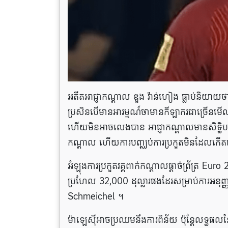
អតីត​អាជ្ញាកណ្តាល ឌួង វ៉ាន់ហៀង ធ្លាប់​និយាយ​ថា
ប្រសិនបើមានអារម្មណ៍ថាមានកីឡាករជាច្រើនមើ
ហើយមិនអាចលេងបាន អាជ្ញាកណ្តាលមានសិទ្ធិបញ្ឈប់ក
កណ្តាល ហើយ​ការ​បញ្ឈប់​ការ​ប្រកួត​មិន​ដែល​ក
អំឡុងការប្រកួតវគ្គពាក់កណ្តាលផ្តាច់ព្រ័ត្រ Eu
ប្រហែល 32,000 ដុល្លារផងដែរសម្រាប់ការអនុញ្
Schmeichel ។
ម៉ាឡេស៊ីអាចប្រឈមនឹងការពិន័យ ប៉ុន្តែលទ្ធផលនៃការ