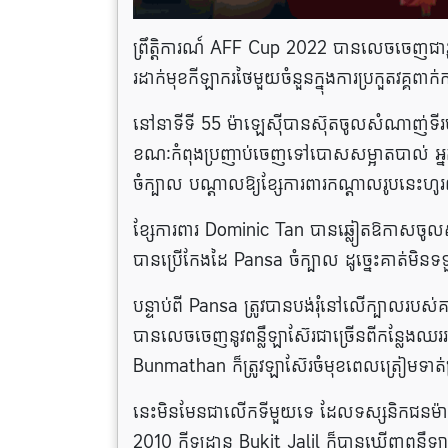
ព្រឹត្តិការណ៍ AFF Cup 2022 បានលេចចេញជារ
រដាក់មុខកីឡាករថៃមួយចំនួនក្នុងការប្រកួតវគ្គពាក
នៅនាទីទី 55 ម៉ាឡេស៊ីបានស៊ុតចូលសំណាញ់ទីរប
ខណៈ​កំពុង​ប្រញាប់​ចេញ​ទៅ​បោស​សម្អាត​បាល់
ចំ​ក្បាល បណ្តាល​ឱ្យ​ខ្សែការពារ​កណ្តាល​រូបនេះ​
ខ្សែការពារ Dominic Tan បាន​ឆ្លៀត​ឱកាស​ចូល​ស
បានប្រើកែងដៃ Pansa ចំក្បាល ដូច្នេះគាត់មិនទទួ
បន្ទាប់ពី Pansa ត្រូវបានបង់រុំនៅលើក្បាល
បានលេចចេញនូវពន្លឺឡាស៊ែរជាច្រើនពីកន្លែងឈររបស
Bunmathan ក៏​ត្រូវ​ឡាស៊ែរ​ចំ​មុខ​ពេល​ត្រៀម​ទាត់​
នេះ​មិនមែន​ជា​លើក​ទី​មួយ​ទេ​ ដែល​ទស្សនិកជន​ម៉ាឡេស
2010 កីឡដ្ឋាន Bukit Jalil ក៏បានឃើញពន្លឺឡាស