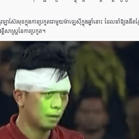
វឡាស៊ែរមុខក្នុងការប្រកួតជាមួយម៉ាឡេស៊ីក្នុងឆ្នាំនោះ ដែលនាំឱ្យងងឹតភ
ត្តិសាស្ត្រ​នៃ​ការ​ប្រកួត។