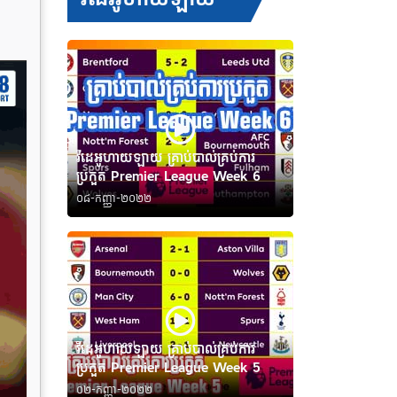
វីដេអូហាយឡាយ គ្រាប់បាល់គ្រប់ការ
ប្រកួត Premier League Week 6
០៨-កញ្ញា-២០២២
វីដេអូហាយឡាយ គ្រាប់បាល់គ្រប់ការ
ប្រកួត Premier League Week 5
០២-កញ្ញា-២០២២