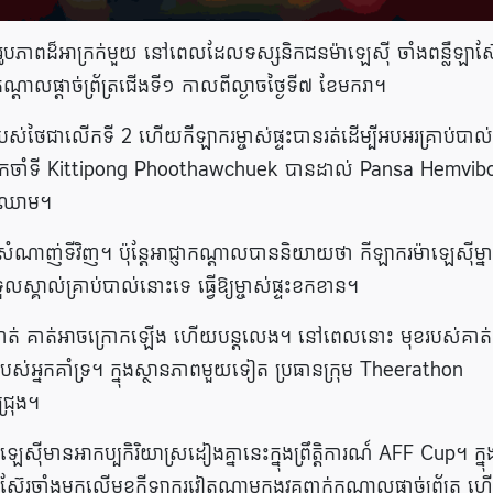
ូបភាពដ៏អាក្រក់មួយ នៅពេលដែលទស្សនិកជនម៉ាឡេស៊ី ចាំងពន្លឺឡាស៊
់កណ្តាលផ្តាច់ព្រ័ត្រជើងទី១ កាលពីល្ងាចថ្ងៃទី៧ ខែមករា។
ស់ថៃជាលើកទី 2 ហើយកីឡាករម្ចាស់ផ្ទះបានរត់ដើម្បីអបអរគ្រាប់បាល
 អ្នក​ចាំទី Kittipong Phoothawchuek បាន​ដាល់ Pansa Hemvi
ហូរឈាម។
ំណាញ់​ទី​វិញ។ ប៉ុន្តែអាជ្ញាកណ្តាលបាននិយាយថា កីឡាករម៉ាឡេស៊ីម្នា
លស្គាល់គ្រាប់បាល់នោះទេ ធ្វើឱ្យម្ចាស់ផ្ទះខកខាន។
របស់គាត់ គាត់អាចក្រោកឡើង ហើយបន្តលេង។ នៅពេលនោះ មុខរបស់គាត់
់អ្នកគាំទ្រ។ ក្នុង​ស្ថានភាព​មួយ​ទៀត ប្រធាន​ក្រុម Theerathon
ជ្រុង។
៊ី​មាន​អាកប្បកិរិយា​ស្រដៀង​គ្នា​នេះ​ក្នុង​ព្រឹត្តិការណ៍ AFF Cup។ ក្នុងឆ
៊ែរចាំងមកលើមុខកីឡាករវៀតណាមក្នុងវគ្គពាក់កណ្តាលផ្តាច់ព្រ័ត្រ 