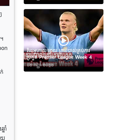
ែ
់។
boon
វីដេអូហាយឡាយ គ្រាប់បាល់គ្រប់ការ
ប្រកួត Premier League Week 4
០២-កញ្ញា-២០២២
ក់
្នាំ
ហើយ