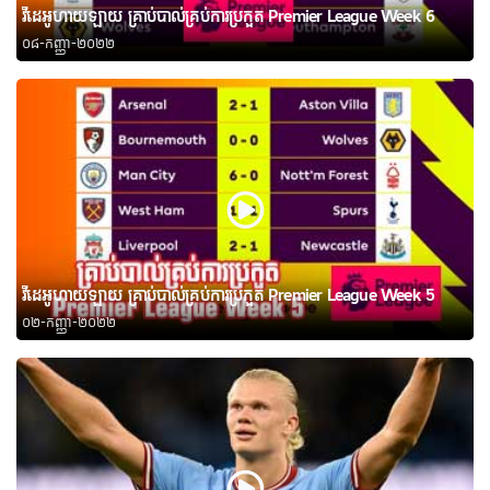
វីដេអូហាយឡាយ គ្រាប់បាល់គ្រប់ការប្រកួត Premier League Week 6
០៨-កញ្ញា-២០២២
វីដេអូហាយឡាយ គ្រាប់បាល់គ្រប់ការប្រកួត Premier League Week 5
០២-កញ្ញា-២០២២