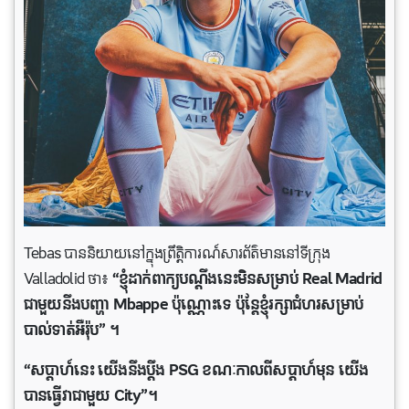
Tebas បាននិយាយនៅក្នុងព្រឹត្តិការណ៍សារព័ត៌មាននៅទីក្រុង
Valladolid ថា៖
“ខ្ញុំដាក់ពាក្យបណ្ដឹងនេះមិនសម្រាប់ Real Madrid
ជាមួយនឹងបញ្ហា Mbappe ប៉ុណ្ណោះទេ ប៉ុន្តែខ្ញុំរក្សាជំហរសម្រាប់
បាល់ទាត់អឺរ៉ុប” ។
“សប្តាហ៍នេះ យើងនឹងប្តឹង PSG ខណៈកាលពីសប្តាហ៍មុន យើង
បានធ្វើវាជាមួយ City”។