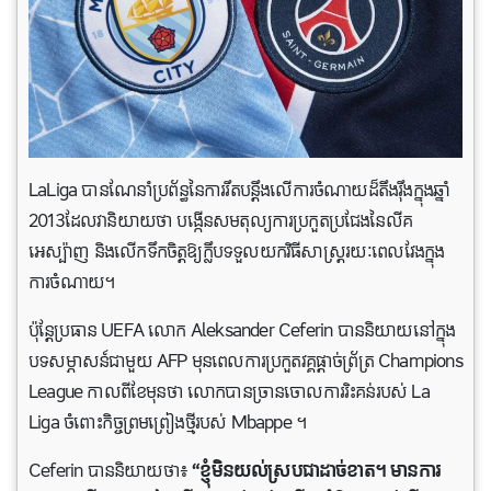
LaLiga បានណែនាំប្រព័ន្ធនៃការរឹតបន្តឹងលើការចំណាយដ៏តឹងរ៉ឹងក្នុងឆ្នាំ
2013ដែលវានិយាយថា បង្កើនសមតុល្យការប្រកួតប្រជែងនៃលីគ
អេស្ប៉ាញ និងលើកទឹកចិត្តឱ្យក្លឹបទទួលយកវិធីសាស្រ្តរយៈពេលវែងក្នុង
ការចំណាយ។
ប៉ុន្តែប្រធាន UEFA លោក Aleksander Ceferin បាននិយាយនៅក្នុង
បទសម្ភាសន៍ជាមួយ AFP មុនពេលការប្រកួតវគ្គផ្តាច់ព្រ័ត្រ Champions
League កាលពីខែមុនថា លោកបានច្រានចោលការរិះគន់របស់ La
Liga ចំពោះកិច្ចព្រមព្រៀងថ្មីរបស់ Mbappe ។
Ceferin បាននិយាយថា៖
“ខ្ញុំមិនយល់ស្របជាដាច់ខាត។ មានការ