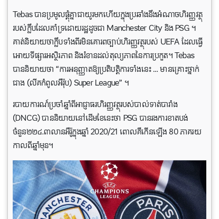
Tebas បានប្រមូលផ្តុំគ្នាជាយូរមកហើយក្នុងប្រឆាំងនឹងអំណាចហិរញ្ញវត្ថុ
របស់ក្លឹបដែលគាំទ្រដោយរដ្ឋដូចជា Manchester City និង PSG ។
គាត់និយាយថាក្លឹបទាំងពីរមិនគោរពច្បាប់ហិរញ្ញវត្ថុរបស់ UEFA ដែលធ្វើ
អោយទីផ្សារអស្ថិរភាព និងរំខានដល់តុល្យភាពនៃការប្រកួត។ Tebas
បាននិយាយថា “ការអនុញ្ញាតឱ្យប្រតិបត្តិការទាំងនេះ … មានគ្រោះថ្នាក់
ជាង (លីគកំពូលអឺរ៉ុប) Super League” ។
របាយការណ៍ប្រចាំឆ្នាំពីអាជ្ញាធរហិរញ្ញវត្ថុរបស់បាល់ទាត់បារាំង
(DNCG) បាននិយាយនៅដើមខែនេះថា PSG បានរងការខាតបង់
ចំនួន២២៤.៣លានអឺរ៉ូក្នុងឆ្នាំ 2020/21 ពោលគឺកើនឡើង 80 ភាគរយ
កាលពីឆ្នាំមុន។