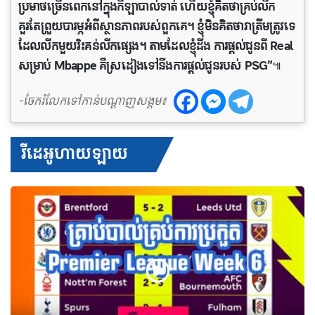
ប្រមាថច្រើនពេកនៅក្នុងកីឡាបាល់ទាត់ ហើយខ្ញុំគិតថាគ្រប់លីក
គួរតែព្រួយបារម្ភអំពីស្ថានភាពរបស់ពួកគេ។ ខ្ញុំមិនគិតថាវាត្រឹមត្រូវទេ
ដែលលីកមួយរិះគន់លីកផ្សេង។ តាមដែលខ្ញុំដឹង ការផ្តល់ជូនពី Real
សម្រាប់ Mbappe គឺស្រដៀងទៅនឹងការផ្តល់ជូនរបស់ PSG”
៕
-ចែករំលែកទៅកាន់បណ្តាញសង្គម៖
វីដេអូហាយឡាយ