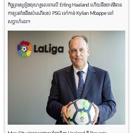
កិច្ចព្រមព្រៀងចុះហត្ថលេខាលើ Erling Haaland ហើយនឹងចាត់វិធាន
ការប្រឆាំងនឹងសំណើរបស់ PSG ទៅកាន់ Kylian Mbappe នៅ
សប្តាហ៍នេះ។