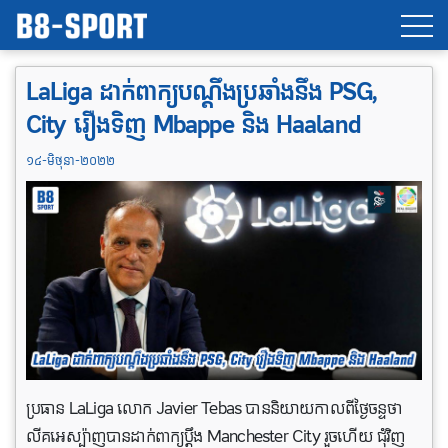
LaLiga ដាក់ពាក្យបណ្តឹងប្រឆាំងនឹង PSG,
City រឿង​ទិញ Mbappe និង​ Haaland
១៤-មិថុនា-២០២២
ប្រធាន LaLiga លោក Javier Tebas បាននិយាយកាលពីថ្ងៃចន្ទថា
លីគអេស្ប៉ាញបានដាក់ពាក្យប្តឹង Manchester City រួចហើយ ជុំវិញ