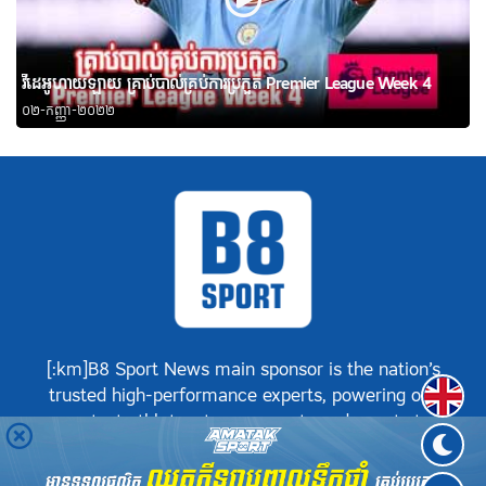
វីដេអូហាយឡាយ គ្រាប់បាល់គ្រប់ការប្រកួត Premier League Week 4
០២-កញ្ញា-២០២២
[:km]B8 Sport News main sponsor is the nation’s
Englis
trusted high-performance experts, powering our
greatest athletes, teams, sports and events to
achieve positive success.[:]