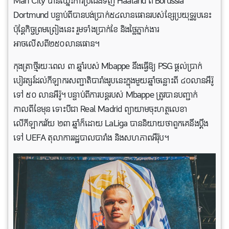
Man City បានឈ្នះការប្រជែងទិញ Haaland ពី Borussia
Dortmund បន្ទាប់ពីបានបង់ប្រាក់៥៤លានផោនរបស់ខ្សែប្រយុទ្ធរូបនេះ
ប៉ុន្តែកិច្ចព្រមព្រៀងនេះ រួមទាំងប្រាក់ខែ និងថ្លៃភ្នាក់ងារ
អាចលើសពី២៥០លានផោន។
កុងត្រាថ្មីរយៈពេល ៣ ឆ្នាំរបស់ Mbappe នឹងធ្វើឱ្យ PSG ផ្តល់ប្រាក់
បៀវត្សរ៍ដល់កីឡាករសញ្ជាតិបារាំងរូបនេះក្នុងមួយឆ្នាំចន្លោះពី ៤០លានអឺរ៉ូ
ទៅ ៥០ លានអឺរ៉ូ។ បន្ទាប់ពីការបន្តរបស់ Mbappe ត្រូវបានបញ្ជាក់
កាលពីខែមុន ទោះបីជា Real Madrid ព្យាយាមចុះហត្ថលេខា
លើកីឡាករវ័យ ២៣ ឆ្នាំក៏ដោយ LaLiga បាននិយាយថាពួកគេនឹងប្តឹង
ទៅ UEFA តុលាការរដ្ឋបាលបារាំង និងសហភាពអឺរ៉ុប។