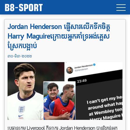
Jordan Henderson ផ្ញើសារលើកទឹក​ចិត្ត
Harry Maguireក្រោយអ្នកគាំទ្រអង់គ្លេស
ស្រែកបង្អាប់
៣០-មិនា-២០២២
ប្រធានក្រុម Liverpool កីឡាករ Jordan Henderson បានរិះគន់អ្នក