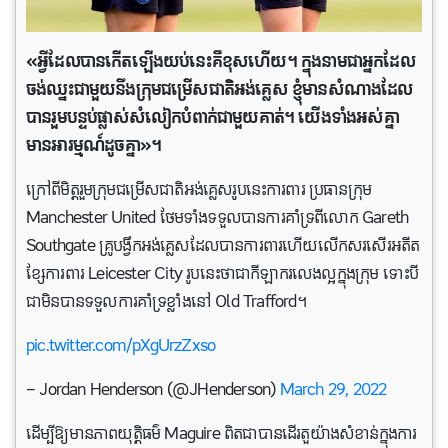
«អ្វី​ដែល​បាន​កើត​ឡើង​យប់​នេះ​គឺ​ខុស​ហើយ។ ក្នុង​នាម​ជា​អ្នក​ដែល​
ចង់​ឈ្នះ​ជាមួយ​នឹង​ក្រុម​ជម្រើស​ជាតិ​អង់គ្លេស ខ្ញុំ​មាន​សំណាង​ដែល​
បាន​រួម​បន្ទប់​ផ្លាស់​សំលៀកបំពាក់​ជាមួយ​គាត់។ យើងទាំងអស់គ្នា
មានអារម្មណ៍ដូចគ្នា»។
ក្រៅ​ពី​មិត្តរួម​ក្រុមជម្រើស​ជាតិអង់គ្លេសរូបនេះការពារ ប្រធានក្រុម
Manchester United ថែមទាំងទទួលបានការគាំទ្រពីលោក Gareth
Southgate គ្រូបង្វឹកអង់គ្លេសដែលបាន​ការពារហើយ​លើក​សរសើរ​អតីត
ខ្សែការពារ Leicester City រូបនេះថា​ជាកីឡាករ​លេងល្អក្នុងក្រុម ទោះ​បី
ជាមិន​បាន​ទទួលការគាំទ្រខ្លាំង​នៅ Old Trafford។
pic.twitter.com/pXgUrzZxso
— Jordan Henderson (@JHenderson)
March 29, 2022
ដើម្បីឱ្យមានភាពយុត្តិធម៌ Maguire ពិត​ជាបានដើរតួយ៉ាងសំខាន់ក្នុងការ​