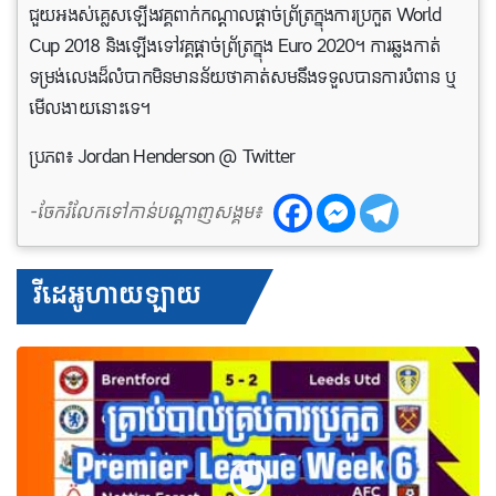
ជួយអងស់គ្លេសឡើងវគ្គពាក់កណ្តាលផ្តាច់ព្រ័ត្រក្នុងការប្រកួត World
Cup 2018 និងឡើង​ទៅ​វគ្គផ្ដាច់​ព្រ័ត្រក្នុង Euro 2020។ ការឆ្លងកាត់
ទម្រង់លេងដ៏លំបាកមិនមានន័យថាគាត់សមនឹងទទួលបានការបំពាន ឬ
មើលងាយនោះទេ។
ប្រភព៖ Jordan Henderson @ Twitter
-ចែករំលែកទៅកាន់បណ្តាញសង្គម៖
វីដេអូហាយឡាយ