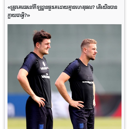
«​ត្រូវ​គេ​ជេរ​នៅ​កីឡដ្ឋាន​ផ្ទះ​គេ​ដោយ​គ្មាន​ហេតុផល? តើ​យើង​បាន​
ក្លាយ​ជា​អ្វី?»