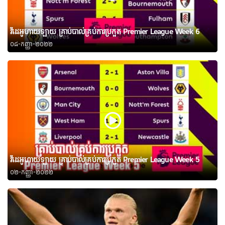
វីដេអូហាយឡាយ គ្រាប់បាល់គ្រប់ការប្រកួត Premier League Week 6
០៨-កញ្ញា-២០២២
វីដេអូហាយឡាយ គ្រាប់បាល់គ្រប់ការប្រកួត Premier League Week 5
០២-កញ្ញា-២០២២