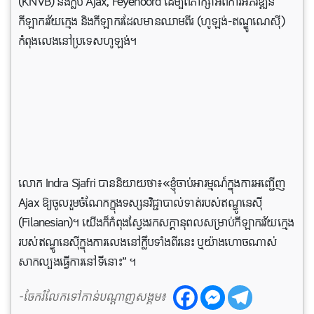
(KNVB) និងក្លឹប Ajax, Feyenoord ដើម្បីពិភាក្សាអំពីការអភិវឌ្ឍន៍
កីឡាករវ័យក្មេង និងកីឡាករដែល​មានឈាមពីរ (ហូឡង់-ឥណ្ឌូណេស៊ី)
កំពុងលេងនៅប្រទេសហូឡង់។
លោក Indra Sjafri បាន​និយាយថា៖«ខ្ញុំចាប់អារម្មណ៍ក្នុងការអញ្ជើញ
Ajax ឱ្យចូលរួមចំណែកក្នុងទស្សនវិជ្ជាបាល់ទាត់របស់ឥណ្ឌូនេស៊ី
(Filanesian)។ យើងក៏កំពុងស្វែងរកសក្តានុពលសម្រាប់កីឡាករវ័យក្មេង
របស់ឥណ្ឌូនេស៊ីក្នុងការលេងនៅក្លឹបទាំងពីរនេះ ឬយ៉ាងហោចណាស់
សាកល្បងធ្វើការនៅទីនោះ” ។
-ចែករំលែកទៅកាន់បណ្តាញសង្គម៖