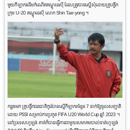
មួយកីឡាករដើមកំណើតឥណ្ឌូនេស៊ី ដែលត្រូវបានស្នើសុំដោយគ្រូបង្វឹក
ក្រុម U-20 ឥណ្ឌូនេស៊ី លោក Shin Tae-yong ។
កន្លងមក គ្រូបង្វឹកជនជាតិកូរ៉េបានស្នើកីឡាករចំនួន 7 នាក់ឱ្យចូលសញ្ជាតិ
ដោយ PSSI សម្រាប់ការប្រកួត FIFA U20 World Cup ឆ្នាំ 2023 ។
នៅប្រទេស​ហូឡង់ គាត់ក៏បានធ្វើការជាមួយសមាគមបាល់ទាត់ហូឡង់