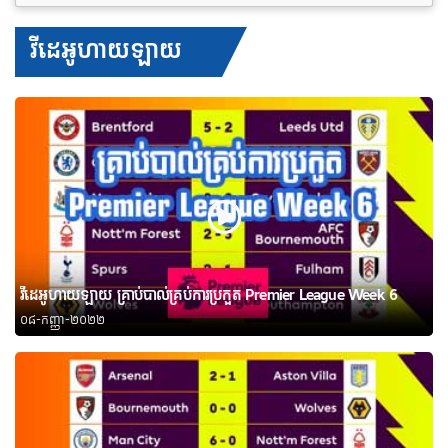
វីដេអូហាយឡាយ
វីដេអូហាយឡាយ គ្រាប់បាល់គ្រប់ការប្រកួត Premier League Week 6
០៨-កញ្ញា-២០២២