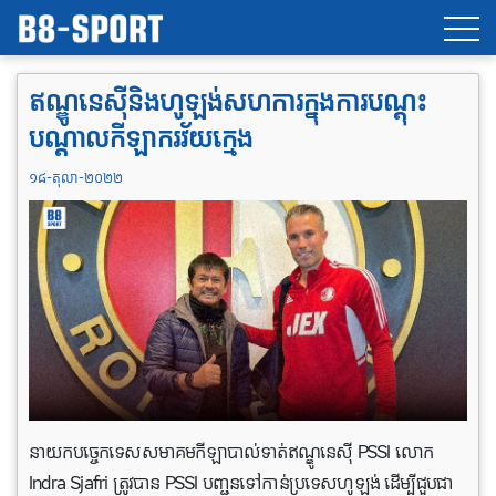
ឥណ្ឌូនេស៊ីនិង​ហូឡង់សហការក្នុងការបណ្តុះ
បណ្តាលកីឡាករវ័យក្មេង
១៨-តុលា-២០២២
នាយកបច្ចេកទេសសមាគមកីឡាបាល់ទាត់ឥណ្ឌូនេស៊ី PSSI លោក
Indra Sjafri ត្រូវបាន PSSI បញ្ជូនទៅកាន់ប្រទេសហូឡង់ ដើម្បីជួបជា