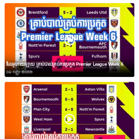
វីដេអូហាយឡាយ គ្រាប់បាល់គ្រប់ការប្រកួត Premier League Week 6
០៨-កញ្ញា-២០២២