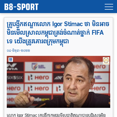
គ្រូ​បង្វឹក​ឥណ្ឌាលោក Igor Stimac ថា មិន​អាច
មិនមើលស្រាលកម្ពុជាត្រង់ចំណាត់​ថ្នាក់ FIFA
ទេ យើងត្រូវគោរពក្រុមកម្ពុជា
០៨-មិថុនា-២០២២
លោក Igor Stimac គ្រូបង្វឹកក្រុមជម្រើស​ជាតិឥណ្ឌាបានបដិសេធមិន