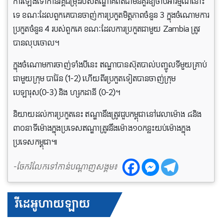
ការឡើងទៅកាន់វគ្គជម្រុះរបស់ឥណ្ឌាគឺពិតជាមិនគួរឱ្យចាប់អារម្មណ៍នោះ
ទេ ខណៈដែលពួកគេបានចាញ់ការប្រកួតមិត្តភាពចំនួន 3 ក្នុងចំណោមការ
ប្រកួតចំនួន 4 របស់ពួកគេ ខណៈដែលការប្រកួតជាមួយ Zambia ត្រូវ
បានលុបចោល។
ក្នុង​ចំណោម​ការ​ចាញ់​ទាំង​បី​នេះ ឥណ្ឌា​បាន​ស៊ុត​បាល់​បញ្ចូល​ទី​មួយ​គ្រាប់​
ជាមួយ​ក្រុម បារ៉ែន (1-2) ហើយ​ពីរ​ប្រកួត​ទៀត​បាន​ចាញ់​ក្រុម
បេឡារុស(0-3) និង ហ្សកដានី (0-2)។
និយាយដល់​ការ​ប្រកួតនេះ ឥណ្ឌានឹង​ត្រូវ​ជួបកម្ពុជា​នៅ​វេលាម៉ោង ៨​និង​
៣០​នាទី​ម៉ោង​ក្នុង​ប្រទេស​ឥណ្ឌា​ត្រូវ​នឹង​ម៉ោង​១០​កន្លះ​យប់​ម៉ោង​ក្នុង​
ប្រទេស​កម្ពុជា៕
-ចែករំលែកទៅកាន់បណ្តាញសង្គម៖
វីដេអូហាយឡាយ