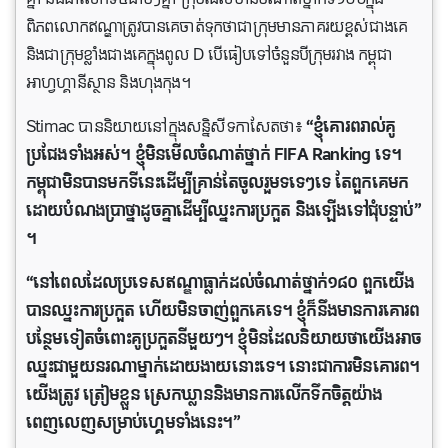
ពិភពលោកឥណ្ឌាត្រូវបាន​គេ​ចាត់ទុក​ថា​ជាក្រុមមានភាគរយខ្ពស់​ជាង​គេ
និងជាក្រុមខ្លាំងជាងគេក្នុងពូល D បើ​ធៀបទៅចំនួនបីក្រុមរវាង កម្ពុជា
អាហ្វហ្គានីស្ថាន និងហុងកុង។
Stimac បាននិយាយនៅក្នុងសន្និសីទកាសែតថា៖
“ខ្ញុំគោរពរាល់គូ
ប្រជែងទាំងអស់។ ខ្ញុំមិនមើលចំណាត់ថ្នាក់ FIFA Ranking ទេ។
កម្ពុជាមិនបានមកទីនេះដើម្បីគ្រាន់​តែចូលរួមទទេៗទេ តែពួកគេមក
ដោយបំណងប្រាថ្នាដូចគ្នាដើម្បីឈ្នះការប្រកួត និង​ឡើង​ទៅ​ជុំបន្ទាប់”
។
“នៅពេលដែលប្រទេសឥណ្ឌាធ្លាក់ដល់​ចំណាត់​ថ្នាក់១៨០ ពួកយើង
បានឈ្នះការប្រកួត ហើយមិនចាញ់ពួកគេទេ។ ខ្ញុំក៏នឹងមានការគោរព
បន្ថែមទៀតចំពោះគូប្រកួតនីមួយៗ។ ខ្ញុំមិនដែលនិយាយថាយើងអាច
ឈ្នះជាមួយនរណាម្នាក់ដោយងាយនោះទេ។ នោះជាការមិនគោរព។
យើងត្រូវ ត្រៀមខ្លួន ស្រេកឃ្លាននិងមានការលើកទឹកចិត្តយ៉ាង
ពេញលេញសម្រាប់ហ្គេមទាំងនេះ។”