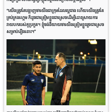
“យើងត្រូវតែបង្ហាញថាយើងជាក្រុមដែលល្អ​ជាង ហើយយើងត្រូវតែ
គ្រប់គ្រងហ្គេម ក៏ដូចជាត្រៀមខ្លួនជាស្រេចដើម្បីដោះស្រាយការ
វាយបករបស់​គូប្រកួត។ ខ្ញុំចង់និយាយថាយើងត្រៀមខ្លួនរួចជាស្រេច
សម្រាប់រឿងនោះ។”