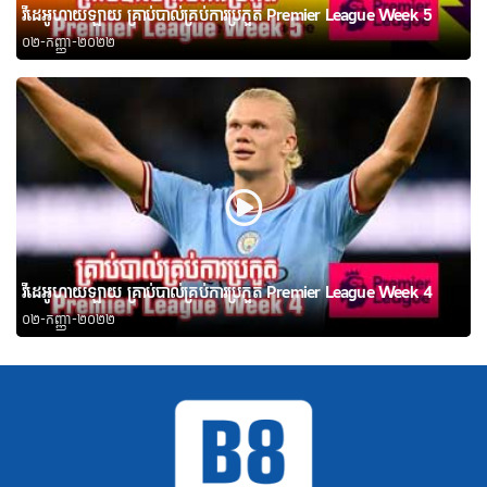
វីដេអូហាយឡាយ គ្រាប់បាល់គ្រប់ការប្រកួត Premier League Week 5
០២-កញ្ញា-២០២២
វីដេអូហាយឡាយ គ្រាប់បាល់គ្រប់ការប្រកួត Premier League Week 4
០២-កញ្ញា-២០២២