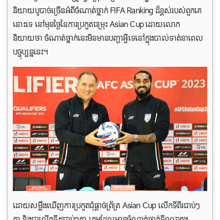
និយាយបូបាច់ច្រើនអំពីចំណាត់ថ្នាក់ FIFA Ranking ដ៏​ខ្ពស់របស់ពួកគេ
នោះ​ទេ នៅមុនថ្ងៃនៃការប្រកួតជម្រុះ Asian Cup ដោយលោក
និយាយថា ចំណាត់​ថ្នាក់​នេះមិនមានបញ្ហាអ្វីទេនៅក្នុងបាល់ទាត់នាពេល
បច្ចុប្បន្ននេះ។
ដោយសម្លឹងឃើញការប្រកួតជុំផ្ដាច់​ព្រ័ត្រ Asian Cup លើកទីពីរជាប់ៗ
គ្នា និងជាលើកទី៥ជាប់ៗគ្នា ក្រុមដែលមានចំណាត់ថ្នាក់ទី១០៦ក្នុង