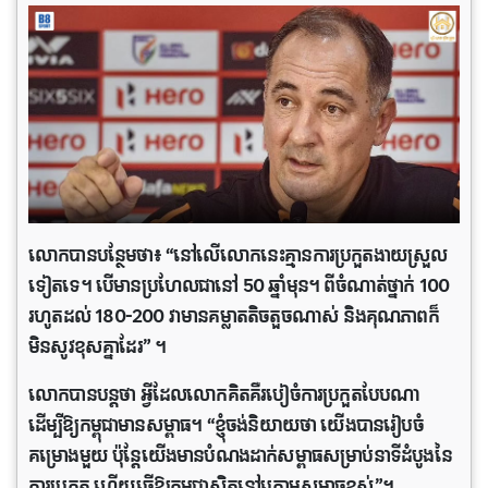
លោកបានបន្ថែមថា៖ “នៅ​លើ​លោកនេះ​គ្មានការ​ប្រកួតងាយស្រួល
ទៀតទេ។ បើមាន​ប្រហែលជានៅ 50 ឆ្នាំមុន។ ពីចំណាត់​ថ្នាក់ 100
រហូតដល់ 180-200 វាមានគម្លាតតិចតួចណាស់ និងគុណភាពក៏
មិនសូវខុសគ្នាដែរ” ។
លោក​បាន​បន្ត​ថា អ្វី​ដែល​លោក​គិត​គឺ​របៀ​ចំ​ការ​ប្រកួតបែបណា
ដើម្បីឱ្យ​កម្ពុជាមានសម្ពាធ។ “ខ្ញុំចង់និយាយថា យើងបានរៀបចំ
គម្រោងមួយ ប៉ុន្តែយើងមានបំណងដាក់សម្ពាធសម្រាប់នាទីដំបូងនៃ
ការប្រកួត ហើយធ្វើឱ្យកម្ពុជាស្ថិតនៅក្រោមសម្ពាធខ្ពស់”។