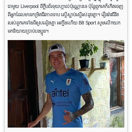
ជាមួយ Liverpool ពី​ក្លឹប​ព័រទុយហ្គាល់​ប៉ុណ្ណោះ​ទេ ប៉ុន្តែ​ពួក​គេក៏​កើត​ចេញ​
ពី​អ្នក​ដែល​មាន​កម្រិតជីវភាពទាប ស្ទើ​ស្លាប់ស្ទើរស់ដូចគ្នា។ រឿង​រ៉ាវជីវិត
របស់​ពួក​គេទាំងពីរ​ស្រដៀងគ្នា អញ្ចឹង​ហើយ​ B8 Sport សូមលើកយក​
មក​និយាយប្រាប់បង​ប្អូន។