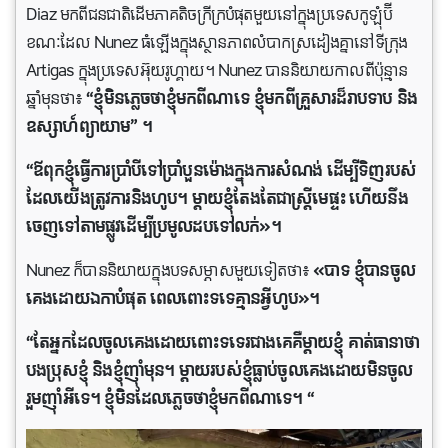
Diaz មកពីជនជាតិដើមភាគតិចក្រីក្របំផុតមួយនៅក្នុងប្រទេសកូឡុំប៊ី
ខណៈដែល Nunez ធំឡើងក្នុងស្ថានភាពលំបាកស្រដៀងគ្នានៅទីក្រុង
Artigas ក្នុងប្រទេសអ៊ុយរូហ្គាយ។ Nunez បាននិយាយកាលពីប៉ុន្មាន
ឆ្នាំមុនថា៖
“ខ្ញុំមិនភ្លេចថាខ្ញុំមកពីណាទេ ខ្ញុំមកពីគ្រួសារដ៏រាបទាប និង
ឧស្សាហ៍ព្យាយាម” ។
“ឪពុក​ខ្ញុំ​ធ្វើ​ការ​ប្រាំបី​ទៅ​ប្រាំបួន​ម៉ោង​ក្នុង​ការ​សំណង់​ ដើម្បី​ទិញ​របស់​
ដែល​យើង​ត្រូវ​ការ​និង​ហូប។ ម្ដាយ​ខ្ញុំ​តែង​តែ​ជា​ស្ត្រី​មេផ្ទះ ហើយ​នឹង​
ចេញ​ទៅ​តាម​ផ្លូវ​ដើម្បី​ប្រមូល​ដប​ទៅ​លក់»។
Nunez ក៏​បាន​និយាយ​ក្នុង​បទ​សម្ភាស​មួយ​ទៀត​ថា៖
«បាទ ខ្ញុំ​បាន​ចូល​
គេង​ដោយ​ឯកាបំផុត ​ពេល​ពោះ​ទទេគ្មាន​អ្វីហូប»។
“តែអ្នកដែលចូលគេងដោយពោះទទេរជាងគេគឺម្តាយខ្ញុំ គាត់ធានាថា
បងប្រុសខ្ញុំ និងខ្ញុំញ៉ាំមុន។ ម្តាយរបស់ខ្ញុំធ្លាប់ចូលគេងដោយមិនចូល
រួមញ៉ាំអីទេ។ ខ្ញុំមិនដែលភ្លេចថាខ្ញុំមកពីណាទេ។ “