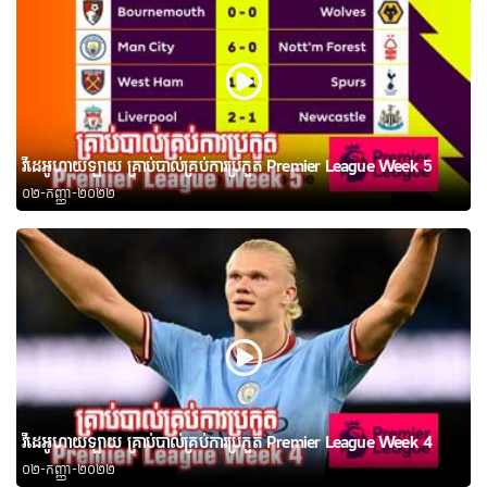
វីដេអូហាយឡាយ គ្រាប់បាល់គ្រប់ការប្រកួត Premier League Week 5
០២-កញ្ញា-២០២២
វីដេអូហាយឡាយ គ្រាប់បាល់គ្រប់ការប្រកួត Premier League Week 4
០២-កញ្ញា-២០២២