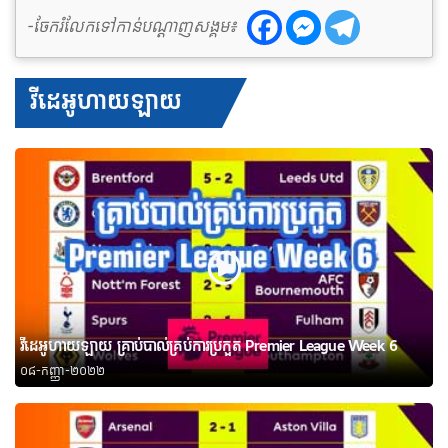
-ចែករំលែកទៅកាន់បណ្តាញសង្គម៖
វីដេអូហាយឡាយ
វីដេអូហាយឡាយ គ្រាប់បាល់គ្រប់ការប្រកួត Premier League Week 6
០៨-កញ្ញា-២០២២