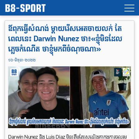
ឪពុកធ្វើសំណង់ ម្ដាយរើសអេតចាយលក់ តែ
ពេល​នេះ Darwin Nunez ថា៖«ខ្ញុំមិនដែល
ភ្លេចកំណើត ថា​ខ្ញុំមក​ពី​ចំណុចណា»
១៦-មិថុនា-២០២២
Darwin Nunez និង Luis Diaz មិន​ត្រឹម​តែ​ស្រដៀង​គ្នា​ក្នុង​ការ​ចូល​រួម​