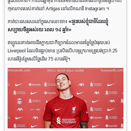
ផ្ទះរបស់គាត់។ កាលពីឆ្នាំមុន គាត់ថែមទាំងបានចែករំលែករូបថតផ្ទះកាល
កុមារភាពរបស់គាត់នៅ Artigas នៅលើគណនី Instagram ។
គាត់បានសរសេរនៅក្នុងសារនោះថា៖
«ផ្ទះរបស់ខ្ញុំជាទីដែលខ្ញុំ
សប្បាយចិត្តអស់រយៈពេល ១៤ ឆ្នាំ!»
ឥឡូវនេះគាត់អាចនឹងក្លាយជាកីឡាករដែលមានតម្លៃថ្លៃបំផុតរបស់
Liverpool ដែលមិនធ្លាប់មាន ប្រសិនបើហង្សក្រហមត្រូវបង់ប្រាក់ 25
លានអឺរ៉ូបន្ថែមលើថ្លៃដើម 75 លានអឺរ៉ូ។