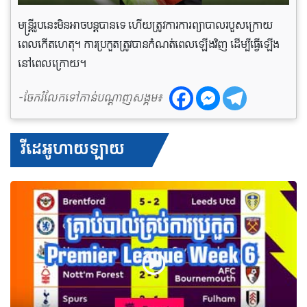
មន្ត្រីរូបនេះមិនអាចបន្តបានទេ ហើយត្រូវការការព្យាបាលរបួសក្រោយ
ពេលកើតហេតុ។ ការប្រកួតត្រូវបានកំណត់ពេលឡើងវិញ ដើម្បីធ្វើឡើង
នៅពេលក្រោយ។
-ចែករំលែកទៅកាន់បណ្តាញសង្គម៖
វីដេអូហាយឡាយ