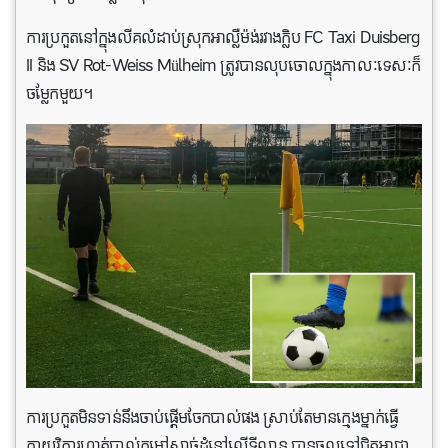
ការប្រកួតនៅក្នុងលីគលំដាប់ស្រុកអាល្លឺម៉ង់រវាងក្លិប FC Taxi Duisberg
II និង SV Rot-Weiss Mülheim ត្រូវបានលុបចោលក្នុងកាលៈទេសៈក៏
ចម្លែកមួយ។
ការប្រកួតមិនទាន់នឹងចាប់ផ្ដើមចែកបាល់ផង ស្រាប់តែមានក្មេងម្នាក់ធ្វើ
កាយវិការហាត់បាល់កម្ដៅសាច់ដុំនៅលើទីលាន បានចូលទៅជិតអាជ្ញា