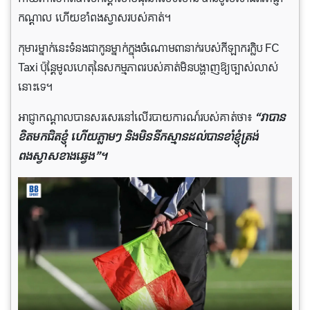
កណ្តាល ហើយខាំពងស្វាសរបស់គាត់។
កុមារម្នាក់នេះទំនងជាកូនម្នាក់ក្នុងចំណោម៣នាក់របស់កីឡាករក្លិប FC
Taxi ប៉ុន្តែមូលហេតុនៃសកម្មភាពរបស់គាត់មិនបង្ហាញឱ្យច្បាស់លាស់
នោះទេ។
អាជ្ញាកណ្តាលបានសរសេរនៅលើរបាយការណ៍របស់គាត់ថា៖
“វាបាន
ខិតមកជិតខ្ញុំ ហើយភ្លាមៗ និងមិននឹកស្មានដល់បានខាំខ្ញុំត្រង់
ពងស្វាសខាងឆ្វេង”។