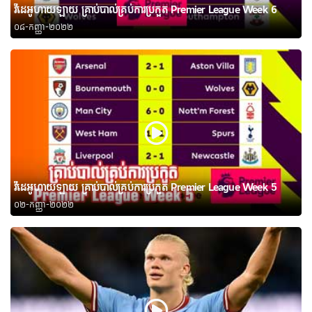
វីដេអូហាយឡាយ គ្រាប់បាល់គ្រប់ការប្រកួត Premier League Week 6
០៨-កញ្ញា-២០២២
វីដេអូហាយឡាយ គ្រាប់បាល់គ្រប់ការប្រកួត Premier League Week 5
០២-កញ្ញា-២០២២