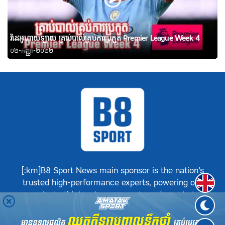
វីដេអូហាយឡាយ គ្រាប់បាល់គ្រប់ការប្រកួត Premier League Week 4
០២-កញ្ញា-២០២២
[:km]B8 Sport News main sponsor is the nation’s
Englis
trusted high-performance experts, powering our
greatest athletes, teams, sports and events to
achieve positive success.[:]