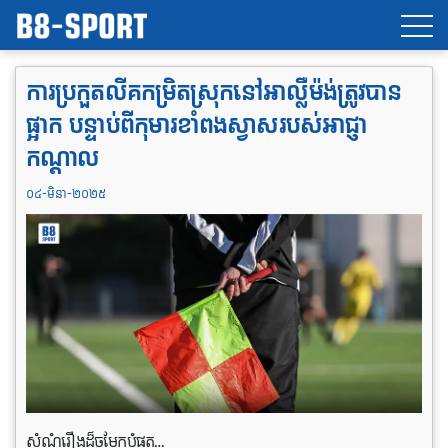
ការប្រកួតលីគកម្រិតស្រុកនៅអាល្លឺម៉ង់ត្រូវបាន
ផ្អាក បន្ទាប់ពីកុមារខាំពងស្វាសរបស់អាជ្ញា
កណ្តាល
០៤-មិនា-២០២៥
សំណុំរឿងដ៏ចម្លែកបំផុត…