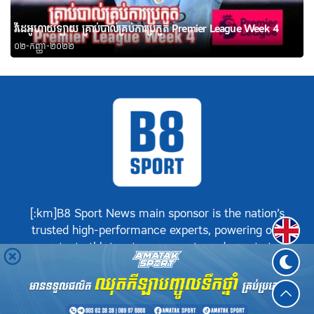
វីដេអូហាយឡាយ គ្រាប់បាល់គ្រប់ការប្រកួត Premier League Week 4
០២-កញ្ញា-២០២២
[:km]B8 Sport News main sponsor is the nation’s
Englis
trusted high-performance experts, powering our
greatest athletes, teams, sports and events to
achieve positive success.[:]
©
B8 Sport News
2026. រក្សាសិទ្ធិគ្រប់យ៉ាង.