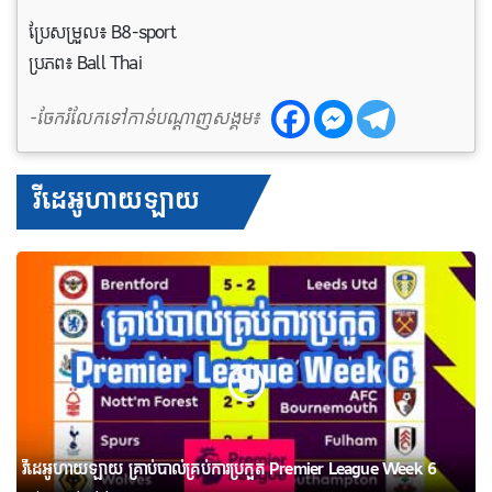
ប្រែសម្រួល៖ B8-sport
ប្រភព៖ Ball Thai
-ចែករំលែកទៅកាន់បណ្តាញសង្គម៖
វីដេអូហាយឡាយ
វីដេអូហាយឡាយ គ្រាប់បាល់គ្រប់ការប្រកួត Premier League Week 6