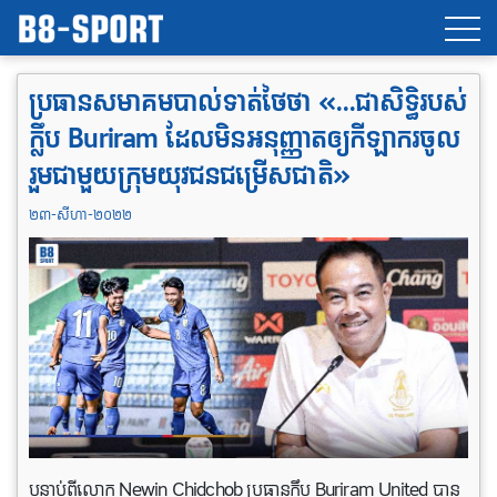
ប្រធាន​សមាគម​បាល់ទាត់​ថៃ​​ថា​ «…ជា​សិទ្ធិ​របស់​
ក្លឹប​​ Buriram ដែលមិន​អនុញ្ញាត​ឲ្យ​កីឡាករ​ចូល​
រួម​ជាមួយ​ក្រុមយុវជន​ជម្រើស​ជាតិ​»
២៣-សីហា-២០២២
បន្ទាប់ពីលោក Newin Chidchob ប្រធានក្លឹប Buriram United បាន