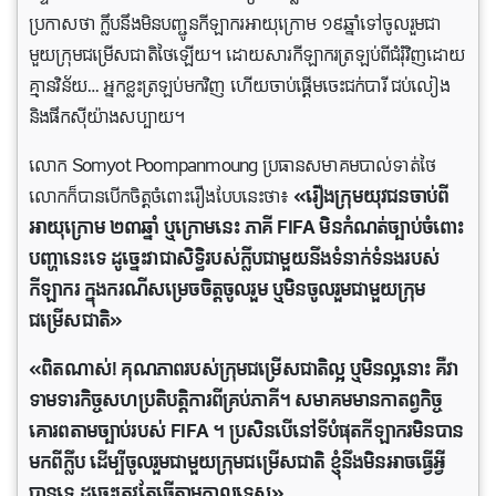
ប្រកាសថា ក្លឹបនឹងមិនបញ្ជូនកីឡាករអាយុក្រោម ១៩ឆ្នាំទៅចូលរួមជា
មួយក្រុមជម្រើសជាតិថៃឡើយ។ ដោយសារ​កីឡាករ​ត្រឡប់​ពី​ជំរុំ​វិញ​ដោយ
គ្មានវិន័យ… អ្នកខ្លះត្រឡប់មកវិញ ហើយចាប់ផ្តើមចេះជក់បារី ជប់លៀង
និងផឹកស៊ីយ៉ាងសប្បាយ។
លោក Somyot Poompanmoung ប្រធាន​សមាគម​បាល់ទាត់​ថៃ
លោកក៏​បាន​បើក​ចិត្ត​ចំពោះ​រឿង​បែប​នេះ​ថា៖
«រឿង​ក្រុម​យុវជនចាប់ពី
អាយុក្រោម ២៣ឆ្នាំ ឬក្រោមនេះ ភាគី FIFA មិនកំណត់ច្បាប់ចំពោះ
បញ្ហានេះទេ ដូច្នេះវាជាសិទ្ធិរបស់ក្លឹបជាមួយនឹងទំនាក់ទំនងរបស់
កីឡាករ ក្នុងករណីសម្រេចចិត្តចូលរួម ឬមិនចូលរួមជាមួយ​ក្រុម​
ជម្រើស​ជាតិ»
«ពិត​ណាស់! គុណភាពរបស់ក្រុមជម្រើសជាតិល្អ ឬមិនល្អនោះ គឺវា
ទាមទារកិច្ចសហប្រតិបត្តិការពីគ្រប់ភាគី។ សមាគមមានកាតព្វកិច្ច
គោរពតាមច្បាប់របស់ FIFA ។ ប្រសិន​បើ​នៅ​ទី​បំផុត​កីឡាករ​មិន​បាន​
មក​ពី​ក្លឹប ដើម្បីចូលរួមជាមួយក្រុមជម្រើសជាតិ​ ខ្ញុំ​នឹង​មិន​អាច​ធ្វើ​អ្វី​
បាន​ទេ ដូច្នេះត្រូវតែធ្វើតាមកាលទេស»