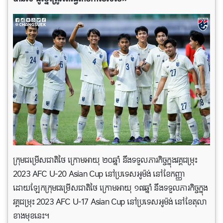
ក្រុមជម្រើសជាតិថៃ ក្រោមអាយុ ២០ឆ្នាំ នឹងទទួលភារកិច្ចក្នុងវគ្គជម្រុះ
2023 AFC U-20 Asian Cup នៅប្រទេសអូម៉ង់ នៅខែកញ្ញា
ដោយឡែកក្រុមជម្រើសជាតិថៃ ក្រោមអាយុ ១៧ឆ្នាំ នឹងទទួលភារកិច្ចក្នុង
វគ្គជម្រុះ 2023 AFC U-17 Asian Cup នៅប្រទេសអូម៉ង់ នៅខែតុលា
ខាងមុខនេះ។