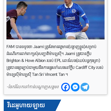
FAM បានទទូចថា Jaami ត្រូវតែមានវត្តមាន(បង្ហាញខ្លួន)សម្រាប់
ដំណើរការដាក់ពាក្យសុំសញ្ជាតិម៉ាឡេស៊ី។ Jaami ត្រូវបានក្លឹប
Brighton & Hove Albion របស់ EPL ដោះ​លែង(ឈប់​បន្ត​កុងត្រា)
ត្រូវបានផ្សារភ្ជាប់ជាមួយនឹងការ​ផ្ទេរ​ទៅលេងនៅក្លឹប Cardiff City របស់
ម៉ាឡេស៊ីម៉ាឡេស៊ី Tan Sri Vincent Tan ។
-ចែករំលែកទៅកាន់បណ្តាញសង្គម៖
វីដេអូហាយឡាយ