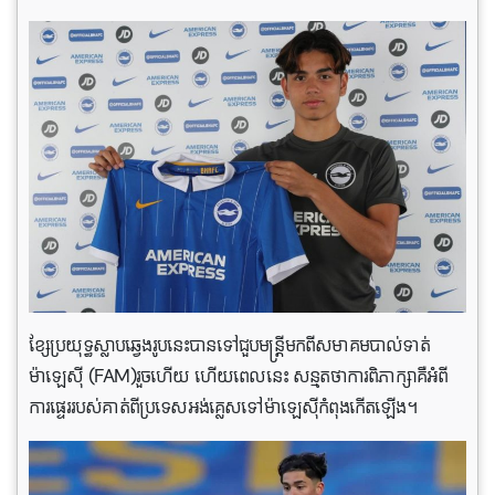
ខ្សែប្រយុទ្ធ​ស្លាប​ឆ្វេង​រូប​នេះ​បាន​ទៅ​ជួប​មន្ត្រី​មក​ពី​សមាគម​បាល់ទាត់​
ម៉ាឡេស៊ី (FAM)រួច​ហើយ ហើយពេល​នេះ សន្មតថាការពិភាក្សាគឺអំពី
ការផ្ទេររបស់គាត់ពីប្រទេសអង់គ្លេសទៅម៉ាឡេស៊ីកំពុងកើត​ឡើង។