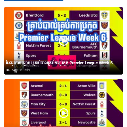
វីដេអូហាយឡាយ គ្រាប់បាល់គ្រប់ការប្រកួត Premier League Week 6
០៨-កញ្ញា-២០២២