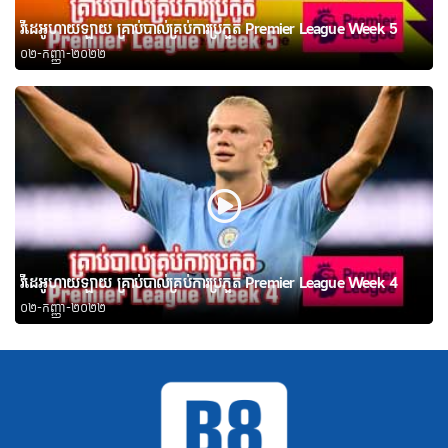
វីដេអូហាយឡាយ គ្រាប់បាល់គ្រប់ការប្រកួត Premier League Week 5
០២-កញ្ញា-២០២២
វីដេអូហាយឡាយ គ្រាប់បាល់គ្រប់ការប្រកួត Premier League Week 4
០២-កញ្ញា-២០២២