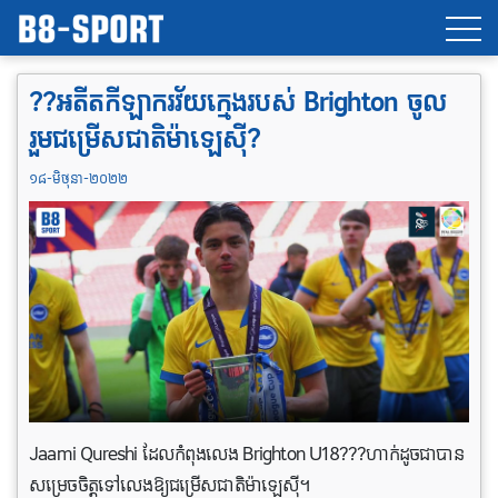
??អតីត​កីឡាករ​វ័យ​ក្មេងរបស់ Brighton ​ចូល​
រួមជម្រើសជាតិ​ម៉ាឡេស៊ី?
១៨-មិថុនា-២០២២
Jaami Qureshi ដែលកំពុងលេង Brighton U18???ហាក់ដូចជាបាន
សម្រេចចិត្តទៅលេងឱ្យជម្រើស​ជាតិម៉ាឡេស៊ី។