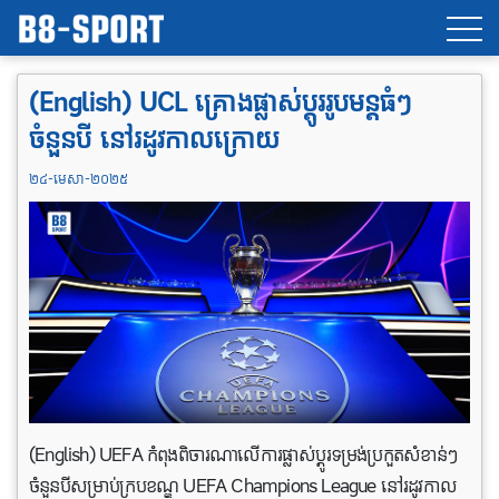
(English) UCL គ្រោងផ្លាស់ប្តូររូបមន្តធំៗ
ចំនួនបី នៅរដូវកាលក្រោយ
២៤-មេសា-២០២៥
(English) UEFA កំពុងពិចារណាលើការផ្លាស់ប្តូរទម្រង់ប្រកួតសំខាន់ៗ
ចំនួនបីសម្រាប់ក្របខណ្ឌ UEFA Champions League នៅរដូវកាល