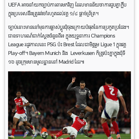
UEFA អាចនាំយកច្បាប់ការពារមកវិញ ដែលមានន័យថាការជួបគ្នាក្លឹប
ក្នុងប្រទេសនឹងត្រូវរង់ចាំរហូតដល់វគ្គ ១/៤ ផ្តាច់ព្រ័ត្រ។
ច្បាប់​នោះ​មាន​នៅ​មុន​ការ​ផ្លាស់​ប្តូរ​ជុំ​ចុង​ក្រោយ​បំផុត​នៃ​ការ​ប្រកួត​ប្រជែង។
ជាឧទាហរណ៍ជាក់ស្តែងចំនួនពីរ៖ ក្នុងយុទ្ធនាការ Champions
League រដូវកាលនេះ PSG ប៉ះ Brest ដែលជាមិត្តរួម Ligue 1 ក្នុងវគ្គ
Play-off។ Bayern Munich និង Leverkusen ក៏​ត្រូវ​ប៉ះ​គ្នា​ក្នុង​ជុំ​ទី
១៦ ដូច​ក្រុម​មាន​មូលដ្ឋាន​នៅ Madrid ដែរ៕