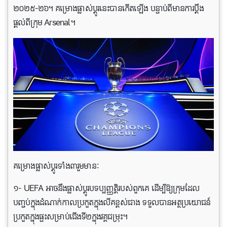
២០២៥-២៦។ គម្រោងផ្លាស់ប្តូរនេះបានកើតឡើង បន្ទាប់ពីមានការប្តឹង
ផ្តល់ពីក្រុម Arsenal។
គម្រោងផ្លាស់ប្តូរទាំង៣រួមមានៈ
១- UEFA អាចនឹងផ្លាស់ប្តូរបទប្បញ្ញត្តិរបស់ពួកគេ ដើម្បីឱ្យក្រុមដែល
បញ្ចប់ក្នុងដំណាក់កាលប្រកួតក្នុងលីគខ្ពស់ជាង ទទួលបានអត្ថប្រយោជន៍
ប្រកួតក្នុងផ្ទះសម្រាប់ជើងទី២ក្នុងវគ្គជម្រុះ។