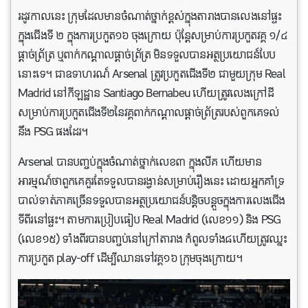
រដូវកាលនេះ ក្រុមដែលមានចំណាត់ថ្នាក់ខ្ពស់ក្នុងតារាងបានលេងនៅផ្ទះ
ក្នុងជើងទី ២ ក្នុងការប្រកួត១៦ ចុងក្រោយ ប៉ុន្តែសម្រាប់ការប្រកួតវគ្គ ១/៤
ផ្តាច់ព្រ័ត្រ ឬពាក់កណ្តាលផ្តាច់ព្រ័ត្រ មិនទទួលបានអត្ថប្រយោជន៍បែប
នោះទេ។ ជាឧទាហរណ៍ Arsenal ត្រូវ​ប្រកួត​ជើង​ទី​២​ ជាមួយក្រុម Real
Madrid នៅ​កីឡដ្ឋាន Santiago Bernabeu ហើយ​ត្រូវ​លេង​ក្រៅ​ដី​
សម្រាប់​ការ​ប្រកួត​ជើង​ទី​២​នៃ​វគ្គ​ពាក់​កណ្តាល​ផ្តាច់​ព្រ័ត្រ​របស់​ពួក​គេ​ទល់​
នឹង PSG ផង​ដែរ។
Arsenal បានបញ្ចប់ក្នុងចំណាត់ថ្នាក់លេខ៣ ក្នុងលីគ ហើយមាន
អារម្មណ៍ថាពួកគេគួរតែទទួលបានរង្វាន់សម្រាប់រឿងនេះ ដោយអ្នកគាំទ្រ
បាល់ទាត់ភាគច្រើនទទួលបានអត្ថប្រយោជន៍បន្តិចបន្តួចក្នុងការលេងជើង
ទីពីរនៅផ្ទះ។ តាមការប្រៀបធៀប Real Madrid (លេខ១១) និង PSG
(លេខ១៥) ទាំងពីរបានបញ្ចប់នៅក្រៅតារាង កំពូលទាំង៨ហើយត្រូវឈ្នះ
ការប្រកួត play-off ដើម្បីឈានទៅវគ្គ១៦ ក្រុមចុងក្រោយ។