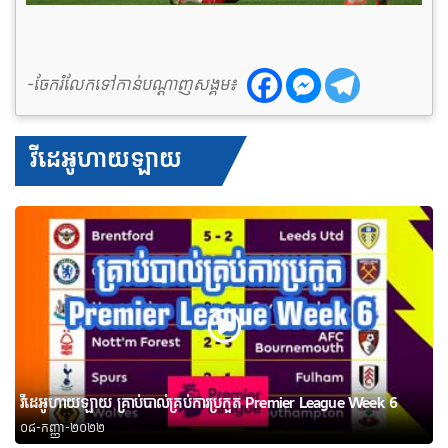
-ចែករំលែកទៅកាន់បណ្តាញសង្គម៖
វីដេអូហាយឡាយ
វីដេអូហាយឡាយ គ្រាប់បាល់គ្រប់ការប្រកួត Premier League Week 6
០៨-កញ្ញា-២០២២