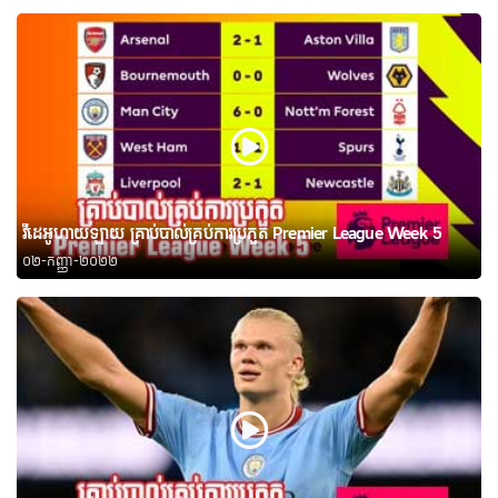
វីដេអូហាយឡាយ គ្រាប់បាល់គ្រប់ការប្រកួត Premier League Week 5
០២-កញ្ញា-២០២២