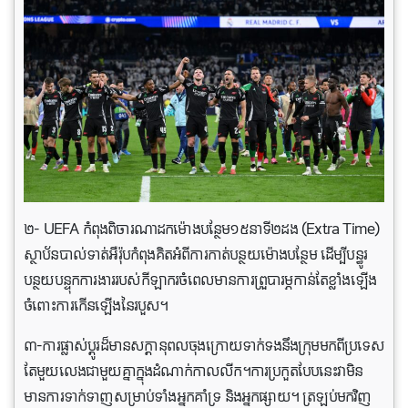
២- UEFA កំពុងពិចារណាដកម៉ោងបន្ថែម១៥នាទី២ដង (Extra Time)
ស្ថាប័នបាល់ទាត់អឺរ៉ុបកំពុងគិតអំពីការកាត់បន្ថយម៉ោងបន្ថែម ដើម្បីបន្ធូរ
បន្ថយបន្ទុកការងាររបស់កីឡាករចំពេលមានការព្រួបារម្ភកាន់តែខ្លាំងឡើង
ចំពោះការកើនឡើងនៃរបួស។
៣-ការផ្លាស់ប្តូរដ៏មានសក្តានុពលចុងក្រោយទាក់ទងនឹងក្រុមមកពីប្រទេស
តែមួយលេងជាមួយគ្នាក្នុងដំណាក់កាលលីក។ការប្រកួតបែបនេះវាមិន
មានការទាក់ទាញសម្រាប់ទាំងអ្នកគាំទ្រ និងអ្នកផ្សាយ។ ត្រឡប់មកវិញ