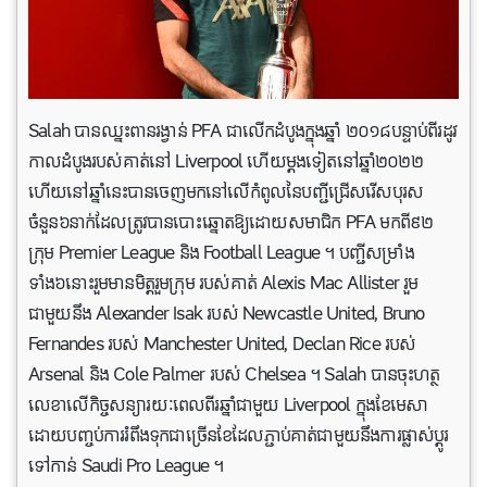
Salah បានឈ្នះពានរង្វាន់ PFA ជាលើកដំបូងក្នុងឆ្នាំ ២០១៨បន្ទាប់ពីរដូវ
កាលដំបូងរបស់គាត់នៅ Liverpool ហើយម្តងទៀតនៅឆ្នាំ២០២២
ហើយនៅឆ្នាំនេះបានចេញមកនៅលើកំពូលនៃបញ្ជីជ្រើសរើសបុរស
ចំនួន៦នាក់ដែលត្រូវបានបោះឆ្នោតឱ្យដោយសមាជិក PFA មកពី៩២
ក្រុម Premier League និង Football League ។ បញ្ជីសម្រាំង
ទាំង៦នោះរួមមានមិត្តរួមក្រុម របស់គាត់ Alexis Mac Allister រួម
ជាមួយនឹង Alexander Isak របស់ Newcastle United, Bruno
Fernandes របស់ Manchester United, Declan Rice របស់
Arsenal និង Cole Palmer របស់ Chelsea ។ Salah បានចុះហត្ថ
លេខាលើកិច្ចសន្យារយៈពេលពីរឆ្នាំជាមួយ Liverpool ក្នុងខែមេសា
ដោយបញ្ចប់ការរំពឹងទុកជាច្រើនខែដែលភ្ជាប់គាត់ជាមួយនឹងការផ្លាស់ប្តូរ
ទៅកាន់ Saudi Pro League ។