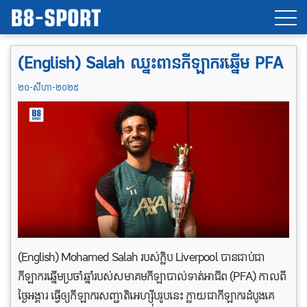
(English) Salah ឈ្នះពានកីឡាករឆ្នើម PFA
២០-សីហា-២០២៥
(English) Mohamed Salah របស់ក្លិប Liverpool បានជាប់ជា
កីឡាករឆ្នើមប្រចាំឆ្នាំរបស់សមាគមកីឡាបាល់ទាត់អាជីព (PFA) កាលពី
ថ្ងៃអង្គារ ធ្វើឲ្យកីឡាករសញ្ជាតិអេហ្ស៊ីបរូបនេះ ក្លាយជាកីឡាករដំបូងគេ