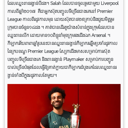
ដែលឈ្នះពានរង្វាន់បីដង។ Salah ដែលបានចូលរួមជាមួយ Liverpool
កាលពីឆ្នាំ២០១៧ គឺជាអ្នកស៊ុតបញ្ចូលទីច្រើនជាងគេនៅ Premier
League កាលពីរដូវកាលមុន ដោយស៊ុតបាន២៩គ្រាប់និងជួយមិត្តរួម
ក្រុមបានចំនួន១៨ដង ។ គាត់បានដើរតួយ៉ាងសំខាន់ក្នុងក្រុមដែលបាន
ឈ្នះពានលីក ដោយមាន១០ពិន្ទុនាំមុខក្រុមរងជើងឯក Arsenal ។
កីឡាករវ័យ៣៣ឆ្នាំរូបនេះបានឈ្នះពានរង្វាន់កីឡាករឆ្នើមប្រចាំរដូវកាល
នៃក្របខណ្ឌ Premier League ស្បែកជើងមាសសម្រាប់ការស៊ុត
បញ្ចូលទីច្រើនជាងគេ និងពានរង្វាន់ Playmaker សម្រាប់ការបញ្ជូន
បាល់ច្រើនបំផុតដែលធ្វើឱ្យគាត់ក្លាយជាកីឡាករដំបូងគេដែលឈ្នះពានរ
ង្វាន់ទាំងបីក្នុងរដូវកាលតែមួយ។