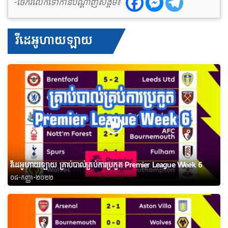
-ចែករំលែកទៅកាន់បណ្តាញសង្គម៖
វីដេអូហាយឡាយ
វីដេអូហាយឡាយ គ្រាប់បាល់គ្រប់ការប្រកួត Premier League Week 6
០៨-កញ្ញា-២០២២