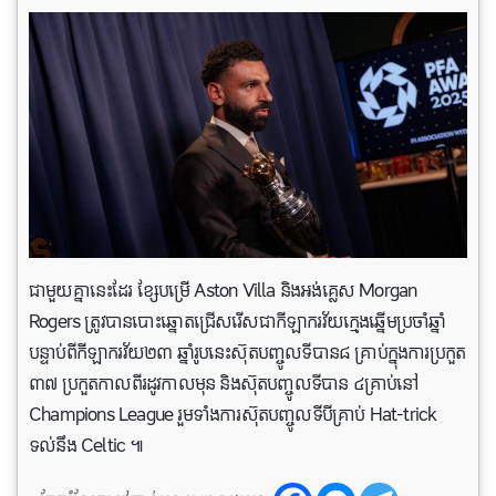
ជាមួយគ្នានេះដែរ ខ្សែបម្រើ Aston Villa និងអង់គ្លេស Morgan
Rogers ត្រូវបានបោះឆ្នោតជ្រើសរើសជាកីឡាករវ័យក្មេងឆ្នើមប្រចាំឆ្នាំ
បន្ទាប់ពីកីឡាករវ័យ២៣ ឆ្នាំរូបនេះស៊ុតបញ្ចូលទីបាន៨ គ្រាប់ក្នុងការប្រកួត
៣៧ ប្រកួតកាលពីរដូវកាលមុន និងស៊ុតបញ្ចូលទីបាន ៤គ្រាប់នៅ
Champions League រួមទាំងការស៊ុតបញ្ចូលទីបីគ្រាប់ Hat-trick
ទល់នឹង Celtic ៕