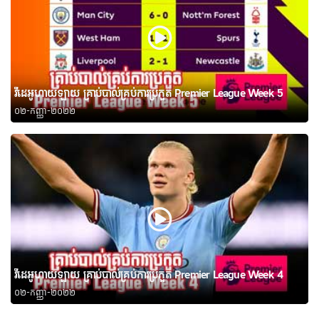
វីដេអូហាយឡាយ គ្រាប់បាល់គ្រប់ការប្រកួត Premier League Week 5
០២-កញ្ញា-២០២២
វីដេអូហាយឡាយ គ្រាប់បាល់គ្រប់ការប្រកួត Premier League Week 4
០២-កញ្ញា-២០២២