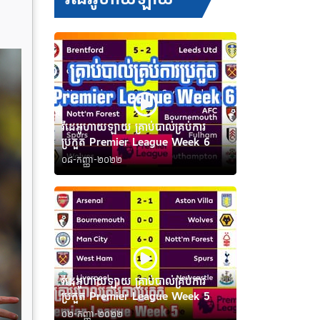
វីដេអូហាយឡាយ គ្រាប់បាល់គ្រប់ការ
ប្រកួត Premier League Week 6
០៨-កញ្ញា-២០២២
វីដេអូហាយឡាយ គ្រាប់បាល់គ្រប់ការ
ប្រកួត Premier League Week 5
០២-កញ្ញា-២០២២