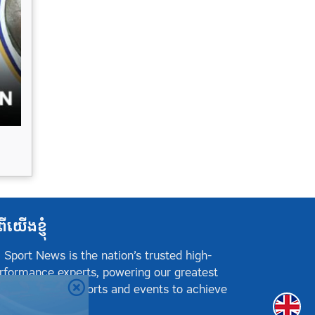
ពីយើងខ្ញុំ
 Sport News is the nation’s trusted high-
rformance experts, powering our greatest
hletes, teams, sports and events to achieve
Englis
sitive success.