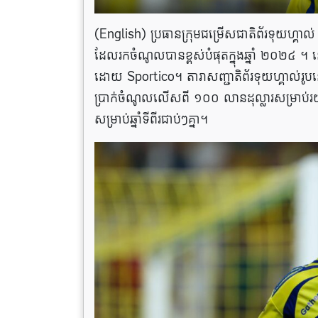
(English) ប្រធានក្រុមជម្រើសជាតិព័រទុយហ្គាល
ដែលរកចំណូលបានខ្ពស់បំផុតក្នុងឆ្នាំ ២០២៤ 
ដោយ Sportico។ តារាសញ្ជាតិព័រទុយហ្គាល់រូប
ប្រាក់ចំណូលលេីសពី ១០០ លានដុល្លារសម្រាប
សម្រាប់ឆ្នាំទីពីរជាប់ៗគ្នា។