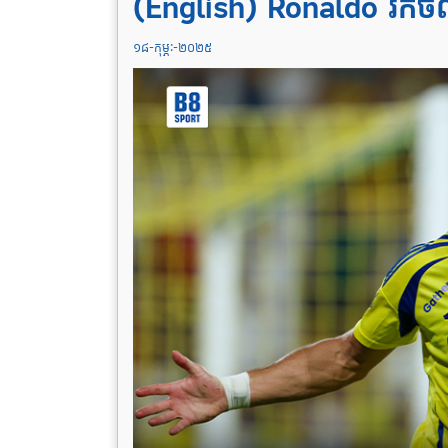
(English) Ronaldo រកចំណ
១៨-កុម្ភៈ-២០២៥