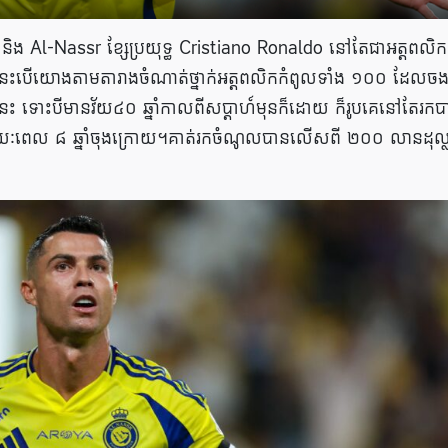
់ និង Al-Nassr ខ្សែប្រយុទ្ធ Cristiano Ronaldo នៅតែជាអត្តពលិក
។ នេះបើយោងតាមតារាងចំណាត់ថ្នាក់អត្តពលិកកំពូលទាំង ១០០ ដែលចង
នេះ ទោះបីមានវ័យ៤០ ឆ្នាំកាលពីសប្តាហ៍មុនក៏ដោយ ក៏រូបគេនៅតែរកប
់រយៈពេល ៨ ឆ្នាំចុងក្រោយ។គាត់រកចំណូលបានលើសពី ២០០ លានដុល្ល