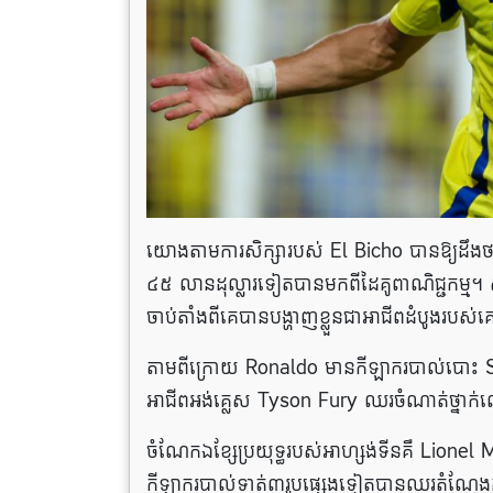
យោងតាមការសិក្សារបស់ El Bicho បានឱ្យដឹងថា៖
៤៥ លានដុល្លារទៀតបានមកពីដៃគូពាណិជ្ជកម្ម។ សរ
ចាប់តាំងពីគេបានបង្ហាញខ្លួនជាអាជីពដំបូងរបស់គ
តាមពីក្រោយ Ronaldo មានកីឡាករបាល់បោះ St
អាជីពអង់គ្លេស Tyson Fury ឈរចំណាត់ថ្នាក
ចំណែកឯខ្សែប្រយុទ្ធរបស់អាហ្សង់ទីនគឺ Lionel 
កីឡាករបាល់ទាត់៣រូបផ្សេងទៀតបានឈរតំណែងក