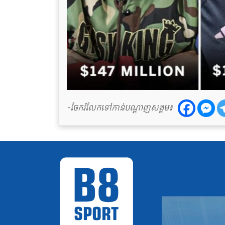
-ចែករំលែកទៅកាន់បណ្តាញសង្គម៖