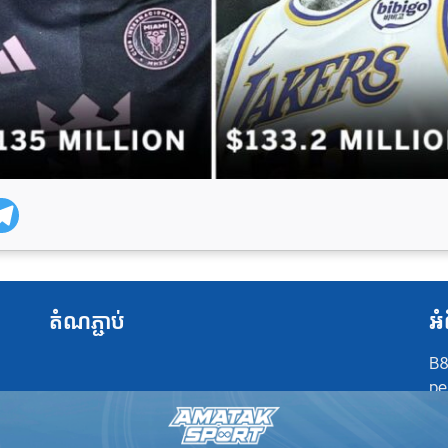
តំណភ្ជាប់
អំ
B8
pe
at
po