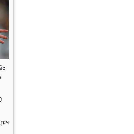
និង
រ
់
្លារ។