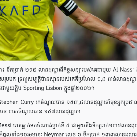
​ ទឹកប្រាក់ ២១៥ លានដុល្លារពីកិច្ចសន្យារបស់គេជាមួយ Al Nassr 
ុបមក ទ្រព្យសម្បត្តិប៉ាន់ស្មានរបស់គេគឺប្រហែល ១,៨ ពាន់លានដុល្លា
េជាមួយក្លិប Sporting Lisbon ក្នុងឆ្នាំ២០០២។
ephen Curry រកចំណូលបាន ១៥៣,៨លានដុល្លារនាំមុខអ្នកប្រដាល
់លេខ ៣​រកចំណូលបាន ១៤៧លានដុល្លារ។
Messi បានធ្លាក់មកចំណាត់ថ្នាក់ទី ​៤ ជាមួយនឹងទឹកប្រាក់១៣៥លានដុល
ំពូលទាំង១០រួមមានៈ Neymar លេខ ៦ ទឹកប្រាក់ ១៣៣លានដុល្លារ