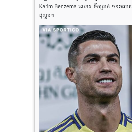
Karim Benzema លេខ៨ ទឹកប្រាក់ ១១៦លានដុ
ដុល្លារ៕