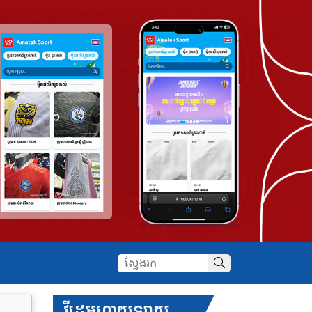
វីដេអូហាយឡាយ