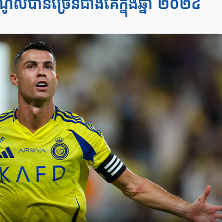
ូលបានច្រើនជាងគេក្នុងឆ្នាំ ២០២៤