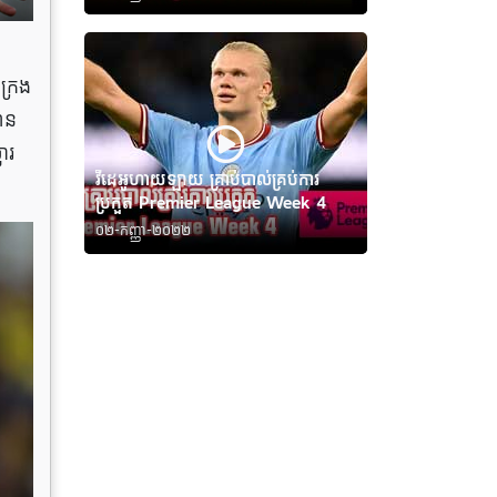
ក្រង
ាន
ារ
វីដេអូហាយឡាយ គ្រាប់បាល់គ្រប់ការ
ប្រកួត Premier League Week 4
០២-កញ្ញា-២០២២