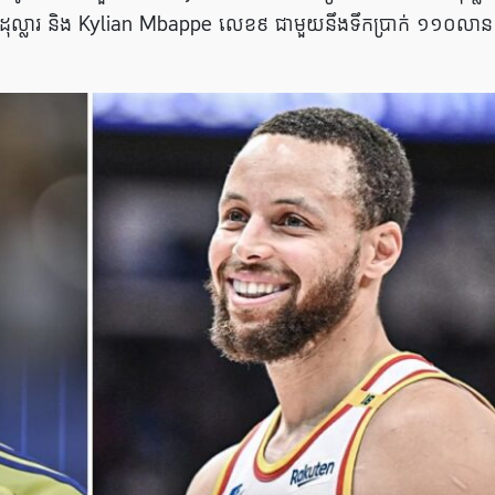
ល្លារ និង Kylian Mbappe លេខ៩ ជាមួយនឹងទឹកប្រាក់ ១១០លាន