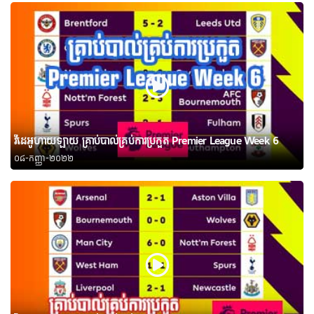
វីដេអូហាយឡាយ គ្រាប់បាល់គ្រប់ការប្រកួត Premier League Week 6
០៨-កញ្ញា-២០២២