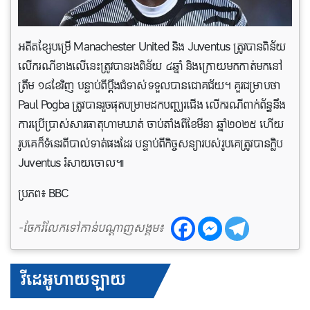
អតីតខ្សែបម្រើ Manachester United​ និង Juventus ត្រូវបានពិន័យ
លើករណីខាងលើនេះត្រូវបានរងពិន័យ ៤ឆ្នាំ និងក្រោយមកកាត់មកនៅ
ត្រឹម ១៨ខែវិញ បន្ទាប់ពីប្តឹងជំទាស់ទទួលបានជោគជ័យ។ គួរជម្រាបថា
Paul Pogba ត្រូវបានរួចផុតបម្រាមដកបញ្ឈរជើង លើករណីពាក់ព័ន្ធនឹង
ការប្រើប្រាស់សារធាតុហាមឃាត់ ចាប់តាំងពីខែមីនា ឆ្នាំ២០២៥ ហើយ
រូបគេក៏ទំនេរពីបាល់ទាត់ផងដែរ បន្ទាប់ពីកិច្ចសន្យារបស់រូបគេត្រូវបានក្លិប
Juventus រំសាយចោល៕
ប្រភព៖ BBC
-ចែករំលែកទៅកាន់បណ្តាញសង្គម៖
វីដេអូហាយឡាយ