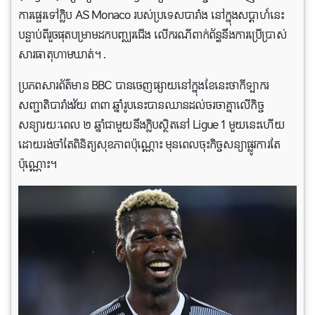
ការផ្ទេរទៅក្លិប AS Monaco របស់ប្រទេសបារាំង នៅក្នុងសប្តាហ៍នេះ
បន្ទាប់ពីរួចផុតបម្រាមដកបញ្ឈរជើង លើករណីពាក់ព័ន្ធនឹងការប្រើប្រាស់
សារធាតុហាមឃាត់។ .
ប្រភពសារព័ត៌មាន BBC បានចេញផ្សាយនៅក្នុងខែនេះថាកីទ្បាករ
សញ្ជាតិបារាំងវ័យ ៣៣ ឆ្នាំរូបនេះបានឈានដល់ចរចាគ្នាលើកិច្ច
សន្យារយៈពេល ២ ឆ្នាំជាមួយនឹងក្លិបស្ថិតនៅ Ligue 1 មួយនេះហើយ
ដោយរង់ចាំតែពិនិត្យសុខភាពប៉ុណ្ណោះ មុនពេលចុះកិច្ចសន្យាផ្លូវការតែ
ប៉ុណ្ណោះ។