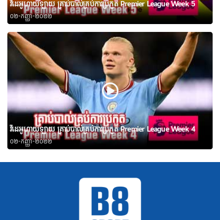
វីដេអូហាយឡាយ គ្រាប់បាល់គ្រប់ការប្រកួត Premier League Week 5
០២-កញ្ញា-២០២២
វីដេអូហាយឡាយ គ្រាប់បាល់គ្រប់ការប្រកួត Premier League Week 4
០២-កញ្ញា-២០២២