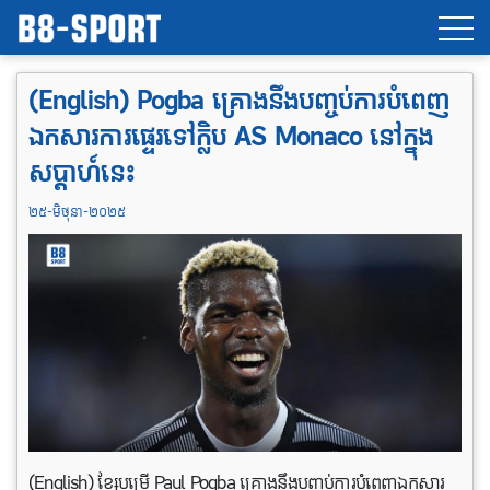
(English) Pogba គ្រោងនឹងបញ្ចប់ការបំពេញ
ឯកសារការផ្ទេរទៅក្លិប AS Monaco នៅក្នុង
សប្តាហ៍នេះ
២៥-មិថុនា-២០២៥
(English) ខ្សែបម្រើ Paul Pogba គ្រោងនឹងបញ្ចប់ការបំពេញឯកសារ