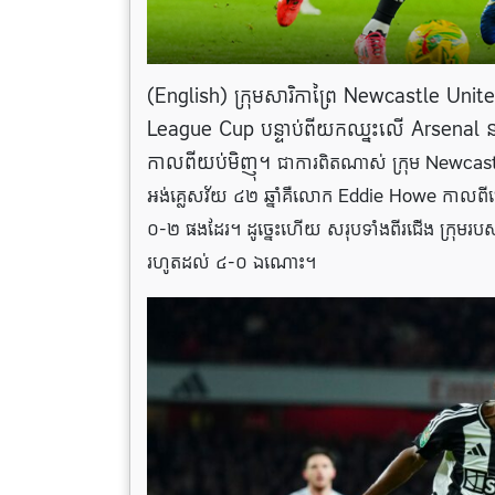
(English) ក្រុមសារិកាព្រៃ Newcastle United ប
League Cup បន្ទាប់ពីយកឈ្នះលើ Arsenal នាក
កាលពីយប់មិញុ។
ជាការពិតណាស់ ក្រុម Newcastle
អង់គ្លេសវ័យ ៤២ ឆ្នាំគឺលោក
Eddie Howe កាលពីជើ
០-២ ផងដែរ។ ដូច្នេះហើយ សរុបទាំងពីរជ់ើង ក្
រហូតដល់ ៤-០ ឯណោះ។