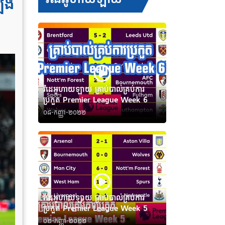
បើង
វីដេអូហាយឡាយ គ្រាប់បាល់គ្រប់ការ
ប្រកួត Premier League Week 6
០៨-កញ្ញា-២០២២
វីដេអូហាយឡាយ គ្រាប់បាល់គ្រប់ការ
ប្រកួត Premier League Week 5
០២-កញ្ញា-២០២២