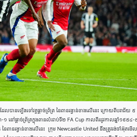
លបានទ្បើងទៅវគ្គផ្តាច់ព្រ័ត្រ នៃពានរង្វាន់ខាងលើនេះ ក្រោយពីបរាជ័យ ៥
 នៅផ្តាច់ព្រ័ត្រក្នុងពានលំដាប់ទី២ FA Cup កាលពីរដូវកាលឆ្នាំ១៩៥៤
័ត្រ នៃពានរង្វាន់ខាងលើនេះ ក្រុម Newcastle United នឹងត្រូវរង់ចាំអ៊ុតមើល