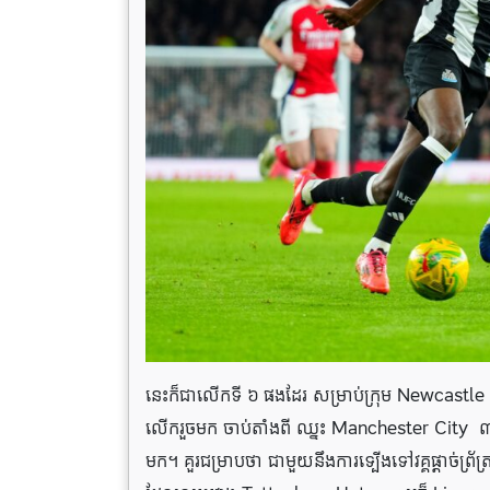
នេះក៏ជាលើកទី ៦ ផងដែរ សម្រាប់ក្រុម Newcastle ដែ
លើករួចមក ចាប់តាំងពី ឈ្នះ Manchester City ៣-១
មក។
គួរជម្រាបថា ជាមួយនឹងការទ្បើងទៅវគ្គផ្តាច់ព្រ