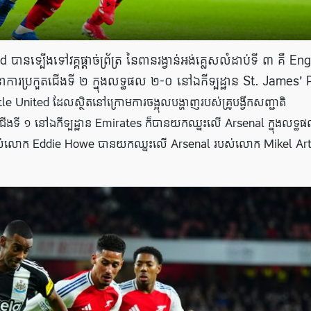
ានទ្បើងទៅវគ្គផ្តាច់ព្រ័ត្រ នៃពានរង្វាន់អង់គ្លេសលំដាប់ទី ៣ គឺ Eng
ារប្រកួតជើងទី ២ ក្នុងលទ្ធផល ២-០ នៅឯកីទ្បដ្ឋាន St. James’ 
 United ដែលស្ថិតនៅក្រោមការចង្អុលបង្ហាញរបស់គ្រូបង្វឹកសញ្ជាតិ
ងទី ១ នៅឯកីទ្បដ្ឋាន Emirates ក៏បានយកឈ្នះលើ Arsenal ក្នុងលទ្ធ
រុមរបស់លោក Eddie Howe បានយកឈ្នះលើ Arsenal របស់លោក Mikel Ar