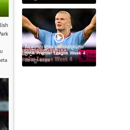
lish
Park
វីដេអូហាយឡាយ គ្រាប់បាល់គ្រប់ការ
ផល
ប្រកួត Premier League Week 4
teta
០២-កញ្ញា-២០២២