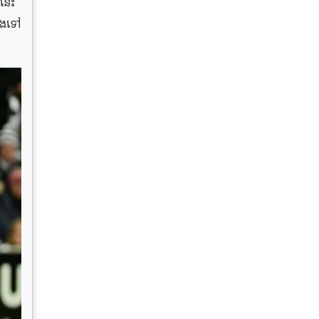
នេះ
លងទៅ