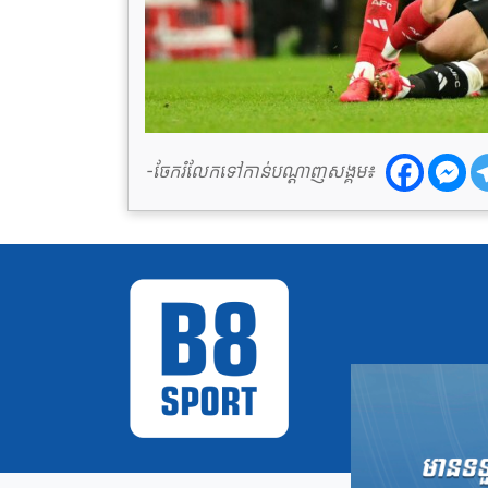
-ចែករំលែកទៅកាន់បណ្តាញសង្គម៖