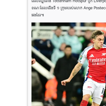
ដែលឈ្នះរវាង Tottenham Hotspur ឬក៏ Liverpoo
ខណៈដែលជើងទី ១ ក្រុមរបស់លោក Ange Postecog
ផងដែរ៕