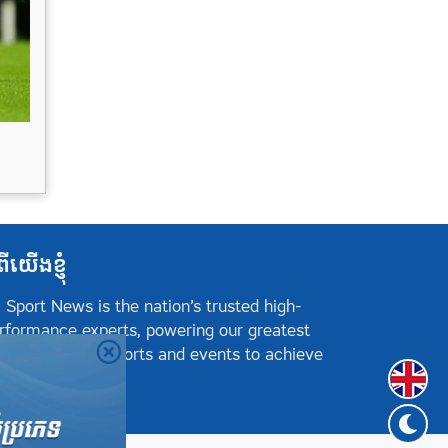
ពីយើងខ្ញុំ
 Sport News is the nation’s trusted high-
rformance experts, powering our greatest
hletes, teams, sports and events to achieve
Englis
sitive success.