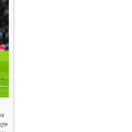
-៥៥
ក្រុម