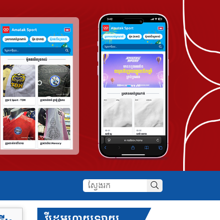
វីដេអូហាយឡាយ