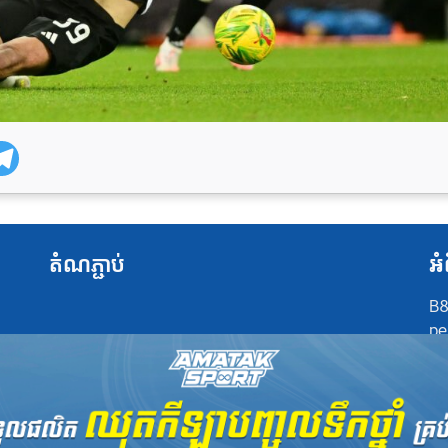
តំណភ្ជាប់
អំ
B8
pe
at
po