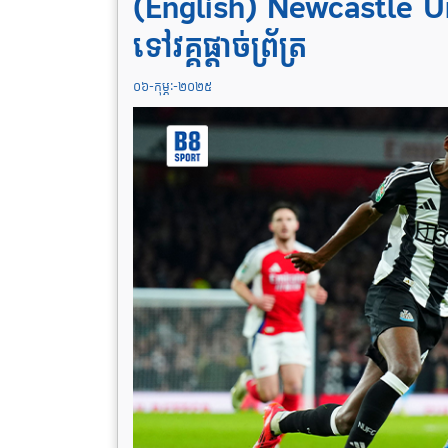
(English) Newcastle Uni
ទៅវគ្គផ្តាច់ព្រ័ត្រ
០៦-កុម្ភៈ-២០២៥