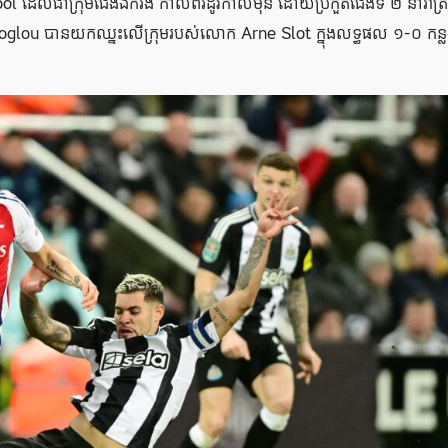
l ដែលជាក្រុមជើងឯករង កាលពីរដូវកាលមុន ដោយប្រកួតជើងទី ២ នារាត្រី
lou បានយកឈ្នះលើក្រុមរបស់លោក Arne Slot ក្នុងលទ្ធផល ១-០ កន្