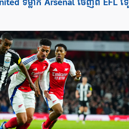
ted ទម្លាក់ Arsenal ចេញពី EFL ទ្