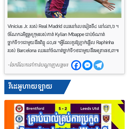
Vinicius Jr. របស់ Real Madrid ឈរនៅលេខរៀងទី៤ នៅ៨៣,៦ ។
ចំណែកឯមិត្តរួមក្រុមរបស់គាត់ Kylian Mbappe ជាប់ចំណាត់
ថ្នាក់ទី១១ជាមួយនឹងពិន្ទុ ៨០,៧ ។អ្វីដែលគួរឱ្យភ្ញាក់ផ្អើល Raphinha
របស់ Barcelona ឈរនៅចំណាត់ថ្នាក់ទី១៩ជាមួយនឹងអត្រា៧៩,៣៕
-ចែករំលែកទៅកាន់បណ្តាញសង្គម៖
វីដេអូហាយឡាយ