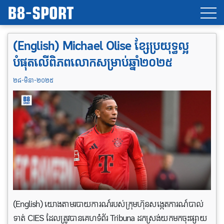
(English) Michael Olise ខ្សែប្រយុទ្ធល្អ
បំផុតលើពិភពលោកសម្រាប់ឆ្នាំ២០២៥
២៨-មិនា-២០២៥
(English) យោងតាមរបាយការណ៍របស់ក្រុមហ៊ុនសង្កេតការណ៍បាល់
ទាត់ CIES ដែលត្រូវបានគេហទំព័រ Tribuna ដកស្រង់យកមកចុះផ្សាយ