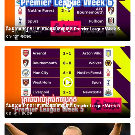
វីដេអូហាយឡាយ គ្រាប់បាល់គ្រប់ការប្រកួត Premier League Week 6
០៨-កញ្ញា-២០២២
វីដេអូហាយឡាយ គ្រាប់បាល់គ្រប់ការប្រកួត Premier League Week 5
០២-កញ្ញា-២០២២