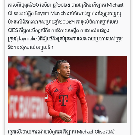
កាលពីថ្ងៃពុធទី២៦ ខែមីនា ឆ្នាំ​២០២៥ បានឱ្យដឹងថាកីឡាករ Michael
Olise របស់ក្លិប Bayern Munich ជាប់ចំណាត់ថ្នាក់ជាខ្សែប្រយុទ្ធល្អ
បំផុតលើពិភពលោកសម្រាប់ឆ្នាំ២០២៥។ ការផ្តល់ចំណាត់ថ្នាក់របស់
CIES គឺផ្អែកលើកត្តាបីគឺ៖ ការឱកាសបង្កើត ការងារសំខាន់ក្នុង
ក្រុម(playmaker)គឺរៀបចំនិងគ្រប់គ្រងការលេង វាយប្រហាររបស់ក្រុម
និងការស៊ុតបាល់បញ្ចូលទី។
ផ្អែកលើរបាយការណ៍របស់ពួកគេ កីឡាករ Michael Olise របស់