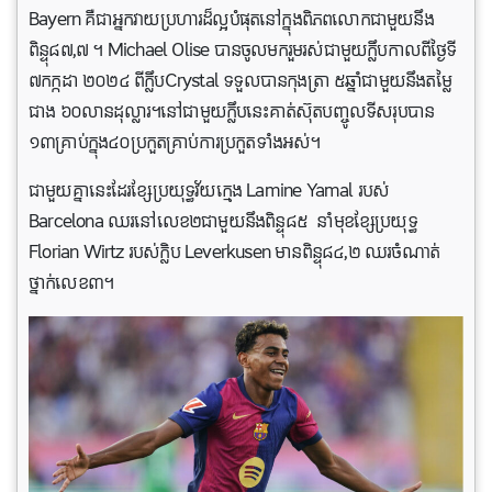
Bayern គឺជាអ្នកវាយប្រហារដ៏ល្អបំផុតនៅក្នុងពិភពលោកជាមួយនឹង
ពិន្ទុ៨៧,៧ ។ Michael Olise បានចូលមករួមរស់ជាមួយក្លឹបកាលពីថ្ងៃទី
៧កក្កដា ២០២៤ ពីក្លឹបCrystal ទទួលបានកុងត្រា ៥ឆ្នាំ​ជាមួយនឹងតម្លៃ
ជាង ៦០លានដុល្លារ។នៅជាមួយក្លឹបនេះគាត់ស៊ុតបញ្ចូលទីសរុបបាន
១៣គ្រាប់ក្នុង៤០ប្រកួតគ្រាប់ការប្រកួតទាំងអស់។
ជាមួយគ្នានេះដែរខ្សែប្រយុទ្ធវ័យក្មេង Lamine Yamal របស់
Barcelona ឈរនៅលេខ២ជាមួយនឹងពិន្ទុ៨៥ នាំមុខខ្សែប្រយុទ្ធ
Florian Wirtz របស់ក្លិប Leverkusen មានពិន្ទុ៨៤,២ ឈរចំណាត់
ថ្នាក់លេខ៣។