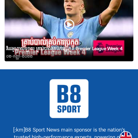
វីដេអូហាយឡាយ គ្រាប់បាល់គ្រប់ការប្រកួត Premier League Week 4
០២-កញ្ញា-២០២២
[:km]B8 Sport News main sponsor is the nation’s
Englis
trusted high-performance experts, powering our