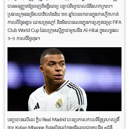
បានអនុញ្ញាតឱ្យចេញពីមន្ទីរពេទ្យ បន្ទាប់ពីព្យាបាលជំងឺរលាកក្រពះ។
ប្រធានក្រុមជម្រើសជាតិបារាំងវ័យ ២៦ ឆ្នាំបានខកខានក្នុងការហ្វឹកហាត់
កាលពីថ្ងៃអង្គារ ដោយគ្រុនក្តៅ និងមិនបានលេងក្នុងការប្រកួតជម្រុះ FIFA
Club World Cup ដែលក្រុមស្មើគ្នាជាមួយនឹង Al-Hilal ក្នុងលទ្ធផល
១-១ កាលពីថ្ងៃពុធ។
បញ្ហាខាងលើនេះ ក្លិប Real Madrid បានប្រកាសកាលពីថ្ងៃព្រហស្បតិ៍
ថា៖ Kylian Mbappe កំពុងស្ថិតនៅក្នុងមន្ទីរពេទ្យជាមួយនឹង «ជំងឺ