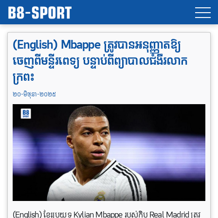
(English) Mbappe ត្រូវបានអនុញ្ញាតឱ្យ
ចេញពីមន្ទីរពេទ្យ បន្ទាប់ពីព្យាបាលជំងឺរលាក
ក្រពះ
២០-មិថុនា-២០២៥
(English) ខ្សែប្រយុទ្ធ Kylian Mbappe របស់ក្លិប Real Madrid ត្រូវ