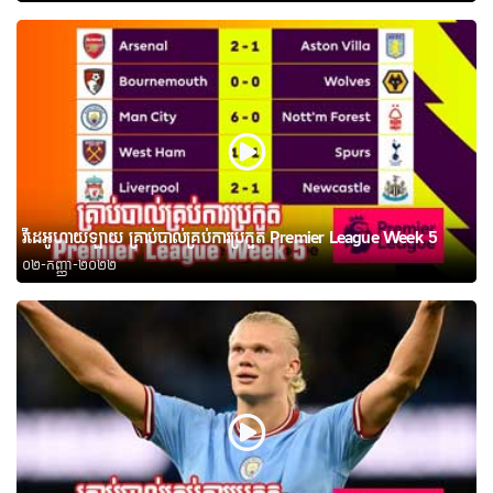
វីដេអូហាយឡាយ គ្រាប់បាល់គ្រប់ការប្រកួត Premier League Week 5
០២-កញ្ញា-២០២២