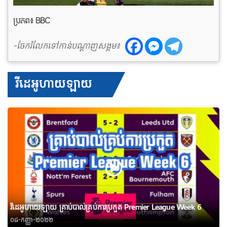
ប្រភព៖ BBC
-ចែករំលែកទៅកាន់បណ្តាញសង្គម៖
វីដេអូហាយឡាយ
វីដេអូហាយឡាយ គ្រាប់បាល់គ្រប់ការប្រកួត Premier League Week 6
០៨-កញ្ញា-២០២២