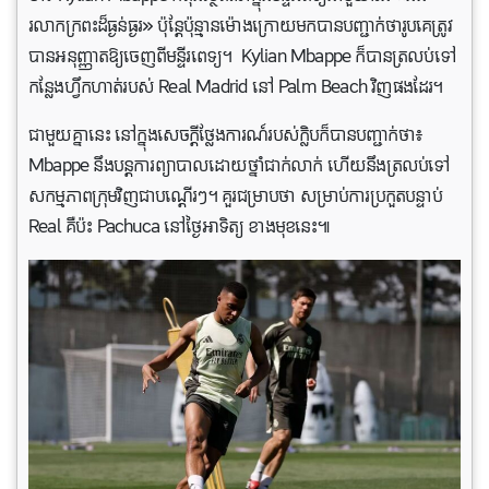
រលាកក្រពះដ៏ធ្ងន់ធ្ងរ» ប៉ុន្តែប៉ុន្មានម៉ោងក្រោយមកបានបញ្ជាក់ថារូបគេត្រូវ
បានអនុញ្ញាតឱ្យចេញពីមន្ទីរពេទ្យ។ Kylian Mbappe ក៏បានត្រលប់ទៅ
កន្លែងហ្វឹកហាត់របស់ Real Madrid នៅ Palm Beach វិញផងដែរ។
ជាមួយគ្នានេះ នៅក្នុងសេចក្តីថ្លែងការណ៍របស់ក្លិបក៏បានបញ្ជាក់ថា៖
Mbappe នឹងបន្តការព្យាបាលដោយថ្នាំជាក់លាក់ ហើយនឹងត្រលប់ទៅ
សកម្មភាពក្រុមវិញជាបណ្តើរៗ។ គួរជម្រាបថា សម្រាប់ការប្រកួតបន្ទាប់
Real គឺប៉ះ Pachuca នៅថ្ងៃអាទិត្យ ខាងមុខនេះ៕