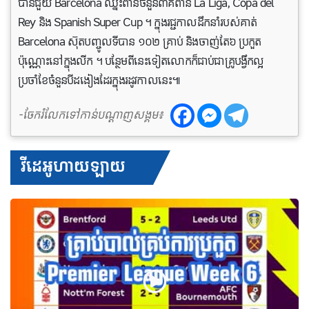
បានជួយ Barcelona ឈ្នះពានចំនួន៣គឺពាន La Liga, Copa del
Rey និង Spanish Super Cup ។ ក្នុងរជ្ជកាលដឹកនាំរបស់គាត់
Barcelona ស៊ុតបញ្ចូលទីបាន ១០២ គ្រាប់ និងចាញ់តែ៦ ប្រកួត
ប៉ុណ្ណោះនៅក្នុងលីក ។ បន្ថែមពីនេះទៀតលោកក៏ជាប់ជាគ្រូបង្វឹកល្អ
ប្រចាំខែចំនួនបីដងៀងដែរក្នុងរដូវកាលនេះ៕
-ចែករំលែកទៅកាន់បណ្តាញសង្គម៖
វីដេអូហាយឡាយ