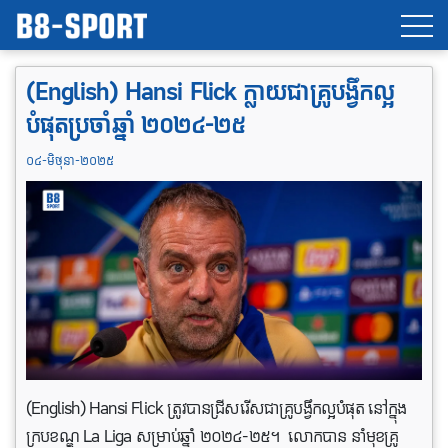
(English) Hansi Flick ក្លាយជាគ្រូបង្វឹកល្អ
បំផុតប្រចាំឆ្នាំ ២០២៤-២៥
០៤-មិថុនា-២០២៥
(English) Hansi Flick ត្រូវបានជ្រីសរើសជាគ្រូបង្វឹកល្អបំផុត នៅក្នុង
ក្របខណ្ឌ La Liga សម្រាប់ឆ្នាំ ២០២៤-២៥។ លោកបាន នាំមុខគ្រូ