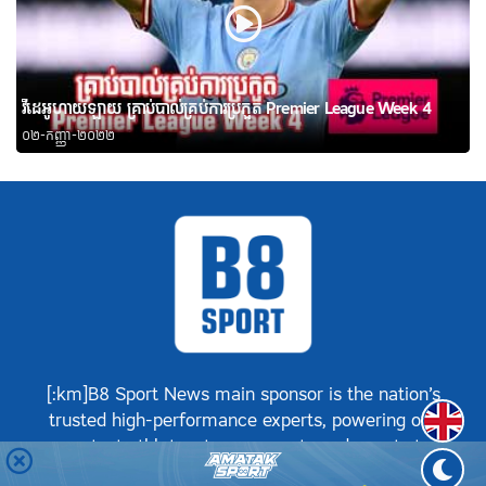
វីដេអូហាយឡាយ គ្រាប់បាល់គ្រប់ការប្រកួត Premier League Week 4
០២-កញ្ញា-២០២២
[:km]B8 Sport News main sponsor is the nation’s
Englis
trusted high-performance experts, powering our
greatest athletes, teams, sports and events to
achieve positive success.[:]