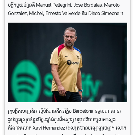
បង្វឹកមួយចំនួនគឺ Manuel Pellegrini, Jose Bordalas, Manolo
Gonzalez, Michel, Ernesto Valverde និង Diego Simeone ។
គ្រូបង្វឹកសញ្ជាតិអាល្លឺម៉ង់បានដឹកនាំក្លិប Barcelona ទទួលបានពានរ
ង្វាន់ក្នុងស្រុកចំនួនបីក្នុងឆ្នាំដំបូងដ៏អស្ចារ្យ បន្ទាប់ពីបានចូលមកស្នង
តំណែងលោក Xavi Hernandez ដែលត្រូវបានបណ្តេញចេញ។ លោក