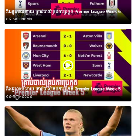
វីដេអូហាយឡាយ គ្រាប់បាល់គ្រប់ការប្រកួត Premier League Week 6
០៨-កញ្ញា-២០២២
វីដេអូហាយឡាយ គ្រាប់បាល់គ្រប់ការប្រកួត Premier League Week 5
០២-កញ្ញា-២០២២