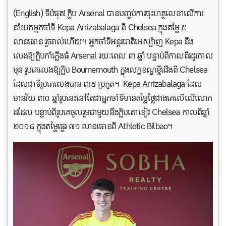
(English) ទីបំផុត! ក្លិប Arsenal បានបញ្ចប់ការចុះហត្ថលេខាលើការ
នាំយកអ្នកចាំទី Kepa Arrizabalaga ពី Chelsea ក្នុងតម្លៃ ៥
លានផោន រួចរាល់ហើយ។ អ្នកចាំទីអន្តរជាតិអេស្ប៉ាញ Kepa នឹង
លេងឱ្យក្លិបកាំភ្លើងធំ Arsenal រយៈពេល ៣ ឆ្នាំ បន្ទាប់ពីកាលពីរដូវកាល
មុន រូបគេលេងឱ្យក្លិប Bournemouth ក្នុងលក្ខខណ្ឌខ្ចីជើងពី Chelsea
ដែលជាទីរូបគេលេងបាន ៣៥ ប្រកួត។ Kepa Arrizabalaga ដែល
មានវ័យ ៣០ ឆ្នាំរូបនេះនៅតែជាអ្នកចាំទីមានតម្លៃថ្លៃជាងគេលើលើលោក
ដដែល បន្ទាប់ពីរូបគេចូលរួមជាមួយនឹងក្លិបតោខៀវ Chelsea កាលពីឆ្នាំ
២០១៨ ក្នុងតម្លៃផ្ទេរ ៧១ លានផោនពី Athletic Bilbao។