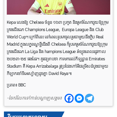
Kepa លេងឱ្យ Chelsea ចំនួន ១៦៣ ប្រកួត និងរួមចំណែកជួយឱ្យក្រុម
គ្រងជើងឯក Champions League, Europa League និង Club
World Cup។ ក្រៅពីនេះ នៅពេលរូបគេចូលរួមជាមួយនឹងក្លិប Real
Madrid ក្នុងលក្ខខណ្ឌខ្ចីជើងពី Chelsea ក៏រូបគេរួមចំណែកជួយឱ្យក្រុម
គ្រងជើងឯក La Liga និង hampions League អំទ្បុងពេលរដូវកាល
២០២៣-២៥ ផងដែរ។ គួរជម្រាបថា ការមកដល់កីទ្បដ្ឋាន Emirates
Stadium គឺ Kepa Arrizabalaga រូវប្រជែងកៅអីជម្រើសដំបូងជាមួយ
កីឡាករចាំទីអេស្ប៉ាញដូចគ្នា David Raya៕
ប្រភព៖ BBC
-ចែករំលែកទៅកាន់បណ្តាញសង្គម៖