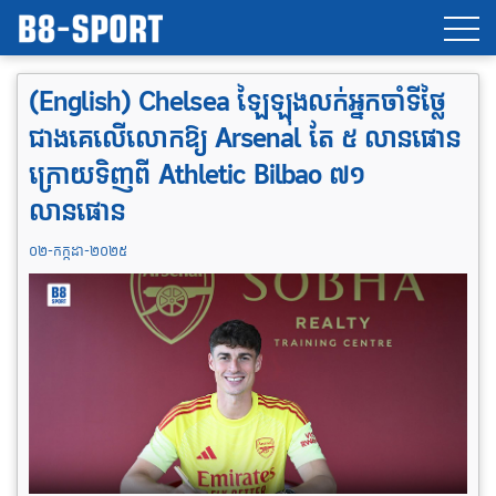
(English) Chelsea ឡៃឡុងលក់អ្នកចាំទីថ្លៃ
ជាងគេលើលោកឱ្យ Arsenal តែ ៥ លានផោន
ក្រោយទិញពី Athletic Bilbao ៧១
លានផោន
០២-កក្កដា-២០២៥