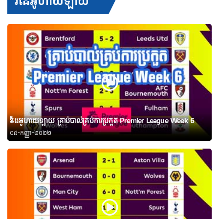
វីដេអូហាយឡាយ
វីដេអូហាយឡាយ គ្រាប់បាល់គ្រប់ការប្រកួត Premier League Week 6
០៨-កញ្ញា-២០២២