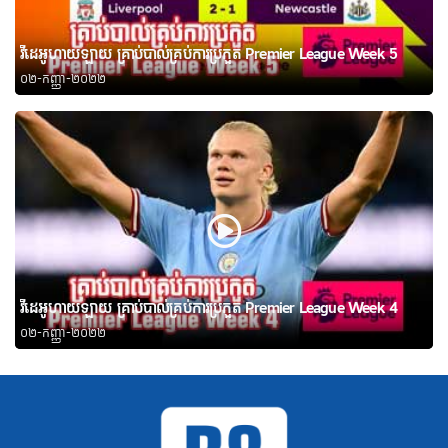
វីដេអូហាយឡាយ គ្រាប់បាល់គ្រប់ការប្រកួត Premier League Week 5
០២-កញ្ញា-២០២២
វីដេអូហាយឡាយ គ្រាប់បាល់គ្រប់ការប្រកួត Premier League Week 4
០២-កញ្ញា-២០២២