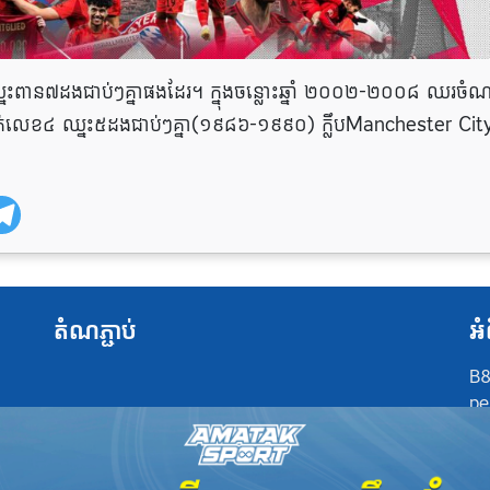
ាប់ឈ្នះពាន៧ដងជាប់ៗគ្នាផងដែរ។ ក្នុងចន្លោះឆ្នាំ ២០០២-២០០៨ ឈរចំណ
ាក់លេខ៤ ឈ្នះ៥ដងជាប់ៗគ្នា(១៩៨៦-១៩៩០) ក្លឹបManchester Cit
តំណភ្ជាប់
អំ
B8
pe
at
po