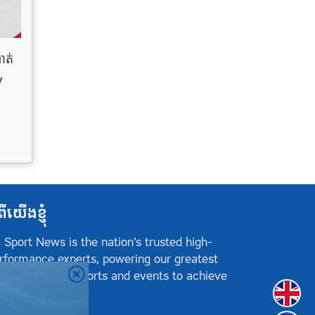
ាត់
y
ពីយើងខ្ញុំ
 Sport News is the nation’s trusted high-
rformance experts, powering our greatest
hletes, teams, sports and events to achieve
Englis
sitive success.