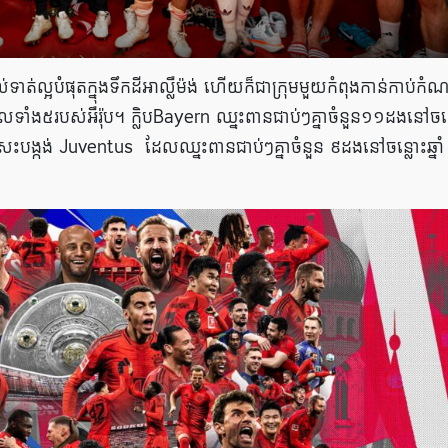
ាត់ល្អបំផុតក្នុងទឹកដីអាល្លឺម៉ង់ ហើយក៏ជាក្រុមមួយកំពុងកាន់កាប់កំណ
ពូលទាំង៥របស់អឺរ៉ុប។ ក្លិបBayern ឈ្នះពានជាប់ៗគ្នាចំនួន១១ដងនៅចន
សេះបង្កង់ Juventus ដែលឈ្នះពានជាប់ៗគ្នាចំនួន ៩ដងនៅចន្លោះឆ្នាំ