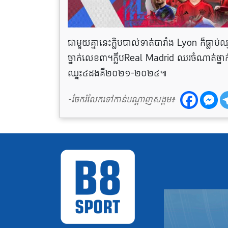
ជាមួយគ្នានេះក្លិបបាល់ទាត់បារាំង Lyon ក៏ធ្ល
ថ្នាក់លេខ៣។ក្លឹបReal Madrid ឈរចំណាត់ថ្ន
ឈ្នះ៤ដងគឺ២០២១-២០២៤៕
-ចែករំលែកទៅកាន់បណ្តាញសង្គម៖