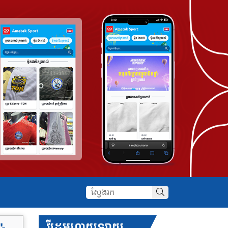
វីដេអូហាយឡាយ