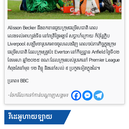
Alisson Becker នឹងខកខានជួយក្រុមជម្រើសជាតិ ពេល
លេងទល់អាហ្សង់ទីន នៅរាត្រីថ្ងៃអង្គារ៍ សប្តាហ៍ក្រោយ ក៏ប៉ុន្តែក្លិប
Liverpool សង្ឃឹមថារូបគេអាចចូលលេងវិញ ពេលចប់ភារកិច្ចក្នុងក្រុម
ជម្រើសជាតិ ដែលក្រុមត្រូវប៉ះ Everton នៅកីឡដ្ឋាន Anfield ថ្ងៃទី០២
ខែមេសា ឆ្នាំ២០២៥ ខណៈដែលក្រុមរបស់រូបគេនៅ Premier League
កំពុងតែនាំមុខ ១២ ពិន្ទុ និងនៅសល់ ៩ ប្រកួតទៀតក្នុងដៃ៕
ប្រភព៖ BBC
-ចែករំលែកទៅកាន់បណ្តាញសង្គម៖
វីដេអូហាយឡាយ