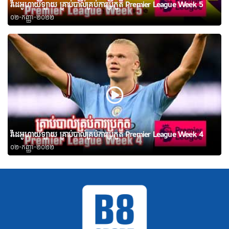
វីដេអូហាយឡាយ គ្រាប់បាល់គ្រប់ការប្រកួត Premier League Week 5
០២-កញ្ញា-២០២២
វីដេអូហាយឡាយ គ្រាប់បាល់គ្រប់ការប្រកួត Premier League Week 4
០២-កញ្ញា-២០២២