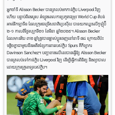
អ្នកចាំទី Alisson Becker បានត្រលប់មកកាន់ក្លិប Liverpool វិញ
ហើយ បន្ទាប់ពីរងរបួស អំទ្បុងពេលការប្រកួតជម្រុះ World Cup តំបន់
អាម៉េរិកឡាទីន ដែលក្រុមជម្រើសជាតិប្រេស៊ីល បានយកឈ្នះលើកូឡុំប៊ី
២-១ កាលពីថ្ងៃសុក្រទី២១ ខែមីនា ឆ្នាំ២០២៥។ Alisson Becker
ដែលមានវ័យ ៣២ ឆ្នាំត្រូវបានផ្លាស់ប្តូរចេញនៅនាទី ៧៨ ក្រោយពីប៉ះ
ទង្គិចគ្នាជាមួយនឹងអតីតខ្សែការពាររបស់ក្លិប Spurs គឺកីទ្បាករ
Davinson Sanchez។ បញ្ហាខាងលើនេះបានធ្វើឱ្យ Alisson Becker
បានត្រលប់ទៅកាន់ក្លិប Liverpool វិញ ដើម្បីធ្វើការពិនិត្យ និងព្យាបាល
ដោយក្រុមគ្រូពេទ្យរបស់ក្លិប។