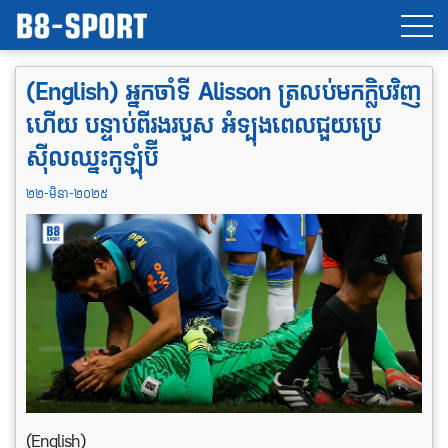
(English) អ្នកចាំទី Alisson ត្រលប់មកក្លិបវិញ
ហើយ បន្ទាប់ពីរងរបួស អំទ្បុងពេលជួយប្រេ
ស៊ីលឈ្នះកូឡុំប៊ី
២២-មិនា-២០២៥
(English)