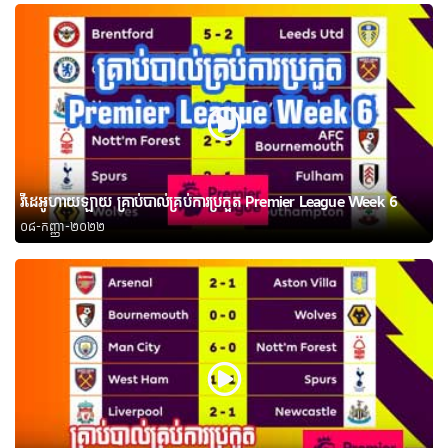
វីដេអូហាយឡាយ គ្រាប់បាល់គ្រប់ការប្រកួត Premier League Week 6
០៨-កញ្ញា-២០២២