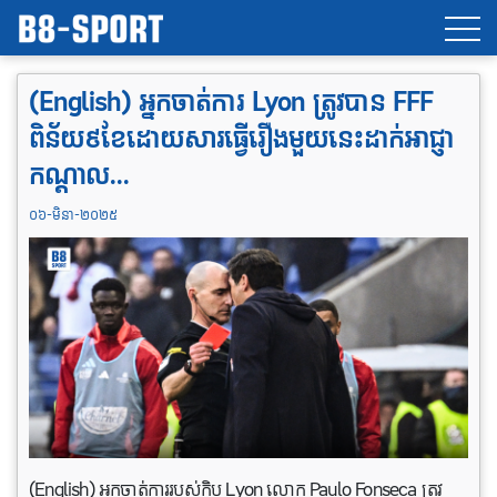
(English) អ្នកចាត់ការ Lyon ត្រូវបាន FFF
ពិន័យ៩ខែដោយសារធ្វើរឿងមួយនេះដាក់អាជ្ញា
កណ្តាល…
០៦-មិនា-២០២៥
(English) អ្នកចាត់ការរបស់ក្លិប Lyon លោក Paulo Fonseca ត្រូវ