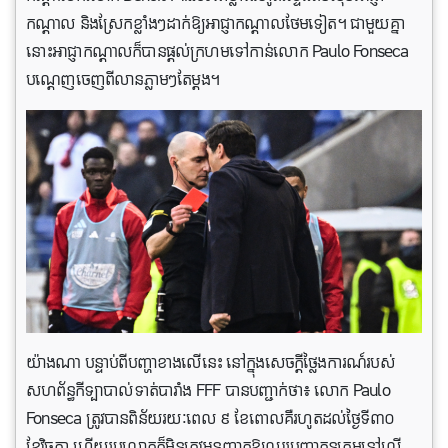
កណ្តាល និងស្រែកខ្លាំងៗដាក់ឱ្យអាជ្ញាកណ្តាលថែមទៀត។ ជាមួយគ្នា
នោះអាជ្ញាកណ្តាលក៏បានផ្តល់ក្រហមទៅកាន់លោក Paulo Fonseca
បណ្តេញចេញពីលានភ្លាមៗតែម្តង។
យ៉ាងណា បន្ទាប់ពីបញ្ហាខាងលើនេះ នៅក្នុងសេចក្តីថ្លៃងការណ៍របស់
សហព័ន្ធកីទ្បាបាល់ទាត់បារាំង FFF បានបញ្ជាក់ថា៖ លោក Paulo
Fonseca ត្រូវបានពិន័យរយៈពេល ៩ ខែពោលគឺរហូតដល់ថ្ងៃទី៣០
ខែវិច្ឆកា ហើយរូបលោកក៏មិនត្រូវអនុញ្ញាតឱ្យឈរបញ្ជាកូនក្រុមនៅលើ