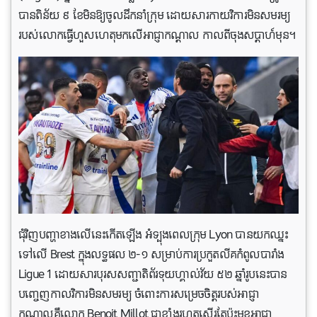
បានពិន័យ ៩ ខែមិនឱ្យចូលដឹកនាំក្រុម ដោយសារកាយវិការមិនសមរម្យ
របស់លោកធ្វើហួសហេតុមកលើអាជ្ញាកណ្តាល កាលពីចុងសប្តាហ៍មុន។
ជុំវិញបញ្ហាខាងលើ​នេះ​កើត​ឡើង អំទ្បុងពេលក្រុម Lyon ​បាន​យក​ឈ្នះ​
ទៅ​លើ​ Brest ក្នុងលទ្ធផល ២-១ សម្រាប់ការប្រកួតលីគកំពូលបារាំង
Ligue 1 ដោយសារបុរសសញ្ជាតិព័រទុយហ្គាល់វ័យ ៥២ ឆ្នាំរូបនេះបាន
បញ្ចេញកាលវិការមិនសមរម្យ ចំពោះការសម្រេចចិត្តរបស់អាជ្ញា
កណ្តាលគឺលោក Benoit Millot ជាខ្លាំងរហូតស្ទើរតែប៉ះមុខអាជ្ញា