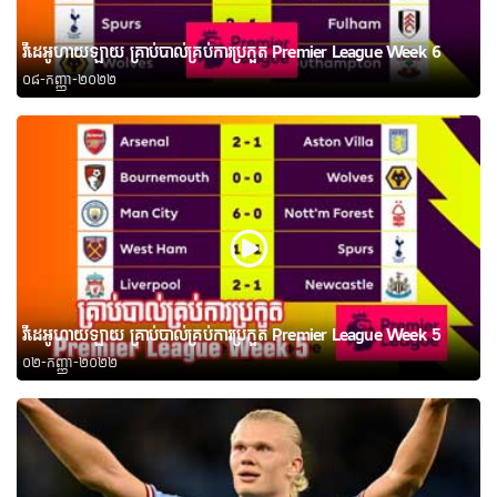
វីដេអូហាយឡាយ គ្រាប់បាល់គ្រប់ការប្រកួត Premier League Week 6
០៨-កញ្ញា-២០២២
វីដេអូហាយឡាយ គ្រាប់បាល់គ្រប់ការប្រកួត Premier League Week 5
០២-កញ្ញា-២០២២