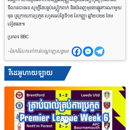
ទីលានបានទេ សូម្បីតែបន្ទប់ស្លៀកពាក់ និងបំពេញមុខងារផ្លូវការណាមួយ
មុន ឬក្រោយការប្រកួត រហូតដល់ថ្ងៃទី១៥ ខែកញ្ញា ឆ្នាំ២០២៥ ថែម
ទៀតផង៕
ប្រភព៖ BBC
-ចែករំលែកទៅកាន់បណ្តាញសង្គម៖
វីដេអូហាយឡាយ