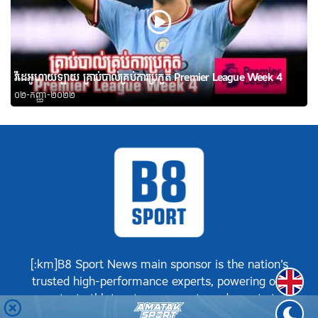
វីដេអូហាយឡាយ គ្រាប់បាល់គ្រប់ការប្រកួត Premier League Week 4
០២-កញ្ញា-២០២២
[:km]B8 Sport News main sponsor is the nation’s
Englis
trusted high-performance experts, powering our
greatest athletes, teams, sports and events to
achieve positive success.[:]