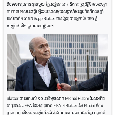
ពីបទចោទប្រកាន់ពុករលួយ ក្លែងបន្លំឯកសារ និងការប្រព្រឹត្តិមិនសមរម្យ។
ការកាត់ទោសនេះធ្វើឡើងរយៈពេលមួយសប្តាហ៍មុនខួបកំណីត៨៩ឆ្នាំ
របស់គាត់។ លោក Sepp Blatter បានថ្លែងប្រាប់អ្នកាសែតថា ខ្ញុំ
សង្ឃឹមថានឹងទទួលបានយុត្តិធម។
Blatter បានមកដល់ ១០ នាទីមុនលោក Michel Platini ដែលអតីត
ជាប្រធាន UEFA និងអនុប្រធាន FIFA ។ Blatter និង Platini កំពុង
ប្រឈមមុខនឹងការកាត់ក្តីលើកទីពីរដែលមានរយៈពេលជិតបីឆ្នាំ បន្ទាប់ពី