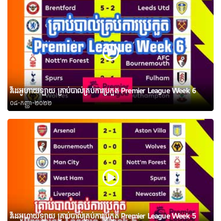
វីដេអូហាយឡាយ គ្រាប់បាល់គ្រប់ការប្រកួត Premier League Week 6
០៨-កញ្ញា-២០២២
វីដេអូហាយឡាយ គ្រាប់បាល់គ្រប់ការប្រកួត Premier League Week 5