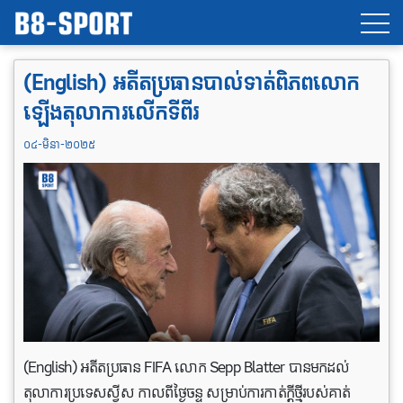
(English) អតីតប្រធានបាល់ទាត់ពិភពលោក
ឡើងតុលាការលើកទីពីរ
០៤-មិនា-២០២៥
(English) អតីតប្រធាន FIFA លោក Sepp Blatter បានមកដល់
តុលាការប្រទេសស្វីស កាលពីថ្ងៃចន្ទ សម្រាប់ការកាត់ក្តីថ្មីរបស់គាត់