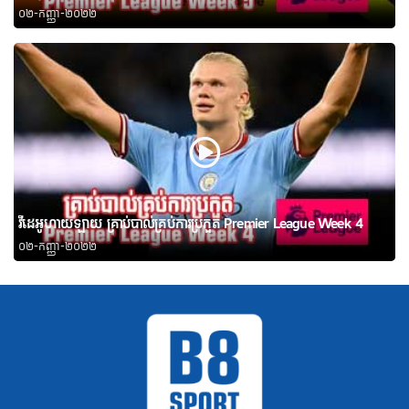
០២-កញ្ញា-២០២២
វីដេអូហាយឡាយ គ្រាប់បាល់គ្រប់ការប្រកួត Premier League Week 4
០២-កញ្ញា-២០២២