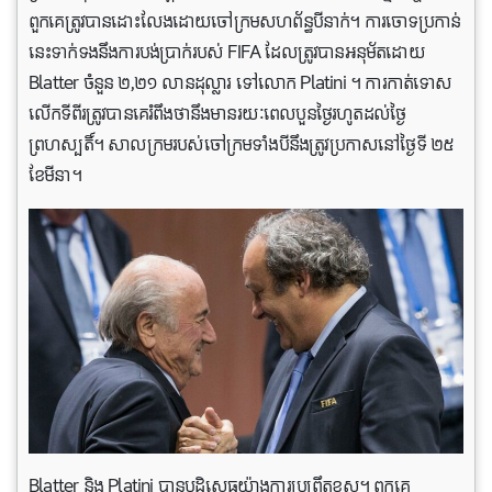
ពួកគេត្រូវបានដោះលែងដោយចៅក្រមសហព័ន្ធបីនាក់។ ការចោទប្រកាន់
នេះទាក់ទងនឹងការបង់ប្រាក់របស់ FIFA ដែលត្រូវបានអនុម័តដោយ
Blatter ចំនួន ២,២១ លានដុល្លារ ទៅលោក Platini ។ ការ​កាត់​ទោស​
លើក​ទី​ពីរ​ត្រូវ​បាន​គេ​រំពឹង​ថា​នឹង​មាន​រយៈពេល​បួន​ថ្ងៃ​រហូត​ដល់​ថ្ងៃ​
ព្រហស្បតិ៍។ សាលក្រម​របស់​ចៅក្រម​ទាំង​បី​នឹង​ត្រូវប្រកាសនៅ​ថ្ងៃ​ទី ២៥
ខែ​មីនា។
Blatter និង Platini បាន​បដិសេធ​យ៉ាង​​ការ​ប្រព្រឹត្ត​ខុស។ ពួកគេ