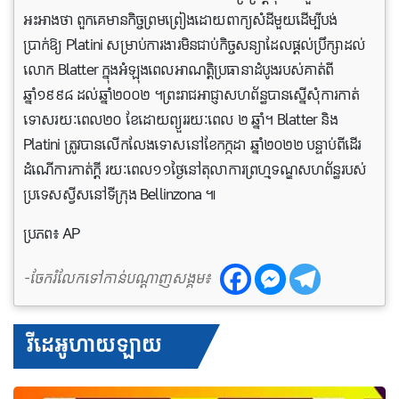
អះអាងថា ពួកគេមានកិច្ចព្រមព្រៀងដោយពាក្យសំដីមួយដើម្បីបង់
ប្រាក់ឱ្យ Platini សម្រាប់ការងារមិនជាប់កិច្ចសន្យាដែលផ្តល់ប្រឹក្សាដល់
លោក Blatter ក្នុងអំឡុងពេលអាណត្តិប្រធានាដំបូងរបស់គាត់ពី
ឆ្នាំ១៩៩៨ ដល់ឆ្នាំ២០០២ ។ព្រះរាជអាជ្ញាសហព័ន្ធបានស្នើសុំការកាត់
ទោសរយៈពេល២០ ខែដោយព្យួររយៈពេល ២ ឆ្នាំ។ Blatter និង
Platini ត្រូវបានលើកលែងទោសនៅខែកក្កដា ឆ្នាំ២០២២ បន្ទាប់ពីដើរ
ដំណេីការកាត់ក្តី រយៈពេល១១ថ្ងៃនៅតុលាការព្រហ្មទណ្ឌសហព័ន្ធរបស់
ប្រទេសស្វីសនៅទីក្រុង Bellinzona ៕
ប្រភព៖ AP
-ចែករំលែកទៅកាន់បណ្តាញសង្គម៖
វីដេអូហាយឡាយ