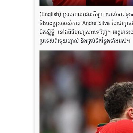
(English) ស្របពេលដែលកីឡាករបាល់ទាត់ទូរទ
និងបងប្រុសរបស់គាត់ Andre Silva បែរជាគ្មានវត
ជិតស្និទ្ធិ នៅឯពិធីបុណ្យសពទៅវិញ។ អវត្ត
ប្រទេសព័រទុយហ្គាល់ និងគ្រប់ទីកន្លែងទាំងអស់។