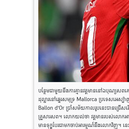
បន្ថែមជាមួយនឹងការគ្មានវត្តមាននៅឯបុណ្យសព
ដុល្លារនៅឆ្នេរសមុទ្រ Mallorca ប្រទេសអេស្ប៉ា
Ballon d’Or ប្រាំសម័យកាលរូបនេះបានជ្រើសរើ
គ្រួសារសព។ លោកយល់ថា វត្តមានរបស់លោកអាចនឹងធ្វ
មានទុក្ខបែរជាមកចាប់អារម្មណ៍នឹងលោកវិញ។ 