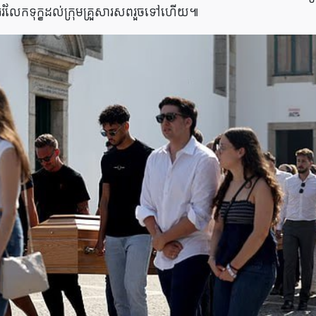
រំលែកទុក្ខដល់ក្រុមគ្រួសារសពរួចទៅហើយ៕