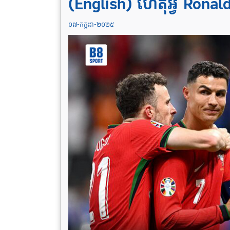
(English) ហេតុអ្វី Ron
០៧-កក្កដា-២០២៥