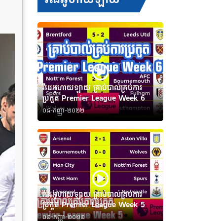
វីដេអូហាយឡាយ គ្រាប់បាល់គ្រប់ការ
ប្រកួត Premier League Week 6
០៨-កញ្ញា-២០២២
វីដេអូហាយឡាយ គ្រាប់បាល់គ្រប់ការ
ប្រកួត Premier League Week 5
០២-កញ្ញា-២០២២