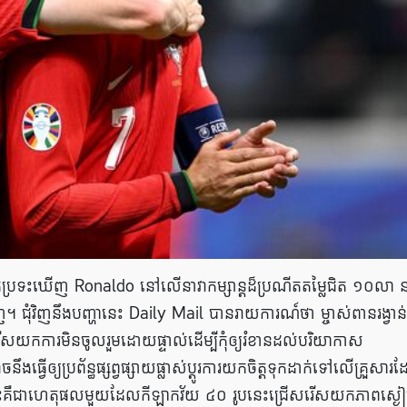
គេប្រទះឃើញ Ronaldo នៅលើនាវាកម្សាន្តដ៏ប្រណីតតម្លៃជិត ១០លា 
ញ។ ជុំវិញនឹងបញ្ហានេះ Daily Mail បានរាយការណ៍ថា ម្ចាស់ពានរង្វាន់
សយកការមិនចូលរួមដោយផ្ទាល់ដើម្បីកុំឲ្យរំខានដល់បរិយាកាស
ើឲ្យប្រព័ន្ធផ្សព្វផ្សាយផ្លាស់ប្តូរការយកចិត្តទុកដាក់ទៅលេីគ្រួសារ
នេះគឺជាហេតុផលមួយដែលកីឡាកវ័យ ៤០ រូបនេះជ្រើសរើសយកភាព​ស្ង