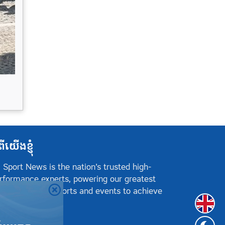
ពីយើងខ្ញុំ
 Sport News is the nation’s trusted high-
rformance experts, powering our greatest
hletes, teams, sports and events to achieve
Englis
sitive success.