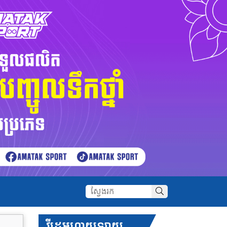
វីដេអូហាយឡាយ