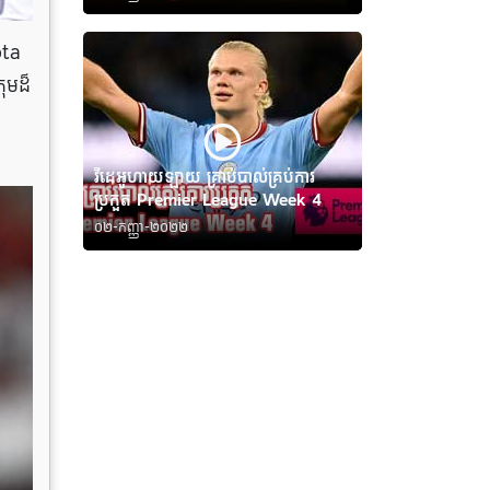
ota
ុមដ៏
វីដេអូហាយឡាយ គ្រាប់បាល់គ្រប់ការ
ប្រកួត Premier League Week 4
០២-កញ្ញា-២០២២