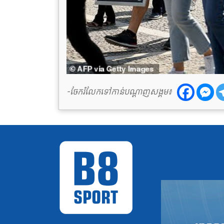
-ចែករំលែកទៅកាន់បណ្តាញសង្គម៖