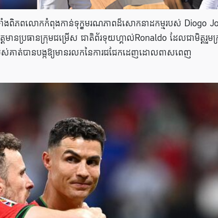
ាំងពិភពលោកកំពុងកាន់ទុក្ខមរណភាពដ៏សោកនាដកម្មរបស់ Diogo J
្តមានប្រធានក្រុមជម្រើស ជាតិព័រទុយហ្គាល់Ronaldo ដែលជាមិត្តរួមក្រ
មានរបស់គាត់បានបង្កឱ្យមានរលកនៃការជជែកដេញដោលពាសពេញ