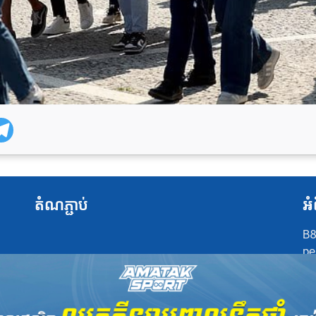
តំណភ្ជាប់
អំ
B8
pe
at
po