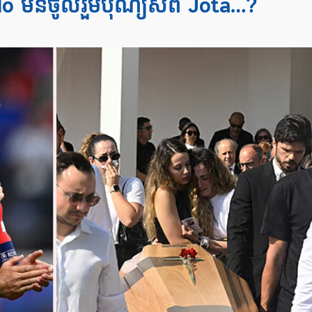
aldo មិនចូលរួមបុណ្យសព Jota…?