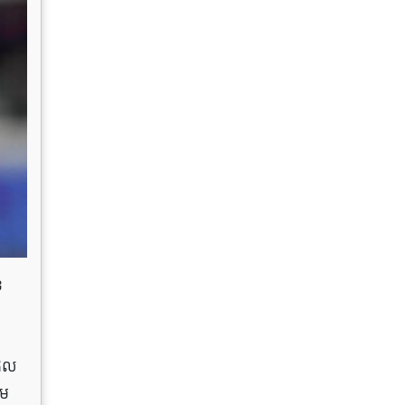
ន
ដែល
ៀម