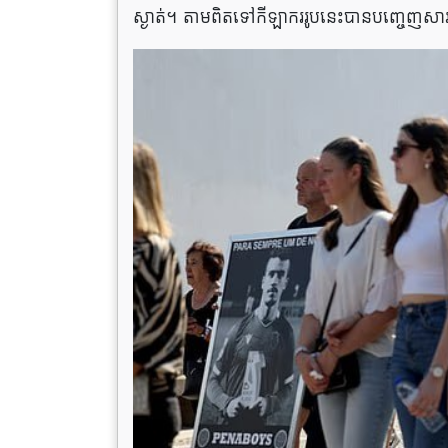
ស្ងាត់។ តាមពិតទៅកីឡាកររូបនេះបានបញ្ចេញសារ