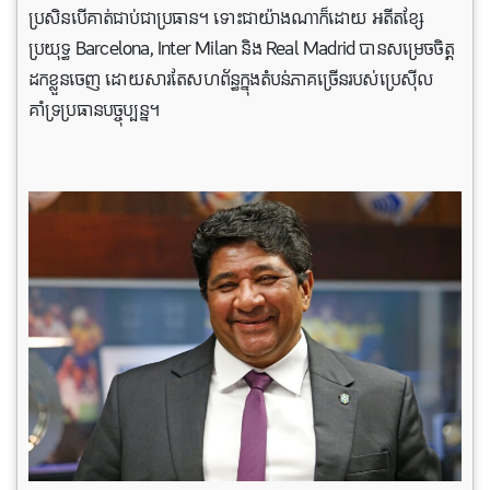
ប្រសិនបើគាត់ជាប់ជាប្រធាន។ ទោះជាយ៉ាងណាក៏ដោយ អតីតខ្សែ
ប្រយុទ្ធ Barcelona, ​​Inter Milan និង Real Madrid បានសម្រេចចិត្ត
ដកខ្លួនចេញ ដោយសារតែសហព័ន្ធក្នុងតំបន់ភាគច្រើនរបស់ប្រេស៊ីល
គាំទ្រប្រធានបច្ចុប្បន្ន។