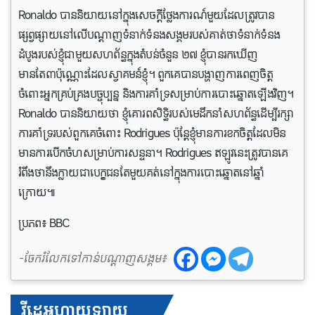
Ronaldo បាននិយាយនៅក្នុងសេចក្តីថ្លែងការណ៍មួយដែលត្រូវបាន
ផ្សព្វផ្សាយនៅលើបណ្តាញទំនាក់ទំនងសង្គមរបស់គាត់ថាទំនាក់ទំនង
ដំបូងរបស់ខ្ញុំជាមួយសហព័ន្ធក្នុងតំបន់ចំនួន ២៧ ខ្ញុំបានរកឃើញ
មានតែ៣ប៉ុណ្ណោះដែលស្វាគមន៍ខ្ញុំ។ ពួកគេបានបង្ហាញការពេញចិត្ត
ចំពោះអ្នកគ្រប់គ្រងបច្ចុប្បន្ន និងការគាំទ្រសម្រាប់ការបោះឆ្នោតឡើងវិញ។
Ronaldo បាននិយាយថា ខ្ញុំគោរពសិទ្ធិរបស់មេដឹកនាំសហព័ន្ធដើម្បីរក្សា
ការគាំទ្ររបស់ពួកគេចំពោះ Rodrigues ប៉ុន្តែខ្ញុំមានការខកចិត្តដែលមិន
មានការបើកចំហសម្រាប់ការសន្ទនា។ Rodrigues ឥឡូវនេះត្រូវបានគេ
រំពឹងថានឹងក្លាយជាបេក្ខជនតែមួយគត់នៅក្នុងការបោះឆ្នោតនៅឆ្នាំ
ក្រោយ៕
ប្រភព៖ BBC
-ចែករំលែកទៅកាន់បណ្តាញសង្គម៖
វីដេអូហាយឡាយ