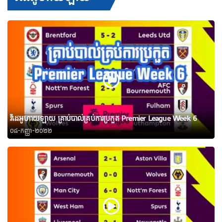
វីដេអូហាយឡាយ គ្រាប់បាល់គ្រប់ការប្រកួត Premier League Week 6
០៨-កញ្ញា-២០២២