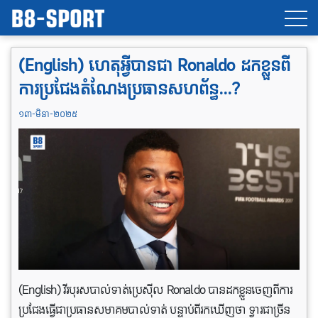
(English) ហេតុអ្វីបានជា Ronaldo ដកខ្លួនពី​
ការ​ប្រជែង​តំណែង​ប្រធាន​សហព័ន្ធ…?
១៣-មិនា-២០២៥
(English) វីរបុរសបាល់ទាត់ប្រេស៊ីល Ronaldo បានដកខ្លួនចេញពីការ
ប្រជែងធ្វើជាប្រធានសមាគមបាល់ទាត់ បន្ទាប់ពីរកឃើញថា ទ្វារជាច្រីន