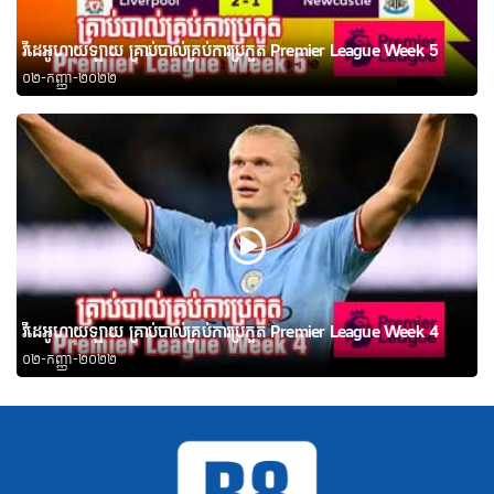
វីដេអូហាយឡាយ គ្រាប់បាល់គ្រប់ការប្រកួត Premier League Week 5
០២-កញ្ញា-២០២២
វីដេអូហាយឡាយ គ្រាប់បាល់គ្រប់ការប្រកួត Premier League Week 4
០២-កញ្ញា-២០២២