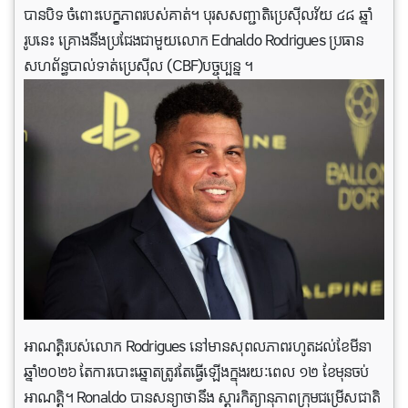
បានបិទ ចំពោះបេក្ខភាពរបស់គាត់។ បុរសសញ្ជាតិប្រេស៊ីលវ័យ ៤៨ ឆ្នាំ
រូបនេះ គ្រោងនឹងប្រជែងជាមួយលោក Ednaldo Rodrigues ប្រធាន
សហព័ន្ធបាល់ទាត់ប្រេស៊ីល (CBF)បច្ចុប្បន្ន ។
អាណត្តិរបស់លោក Rodrigues នៅមានសុពលភាពរហូតដល់ខែមីនា
ឆ្នាំ២០២៦ តែការបោះឆ្នោតត្រូវតែធ្វើឡើងក្នុងរយៈពេល ១២ ខែមុនចប់
អាណត្តិ។ Ronaldo បានសន្យាថានឹង ស្ដារកិត្យានុភាពក្រុមជម្រើសជាតិ