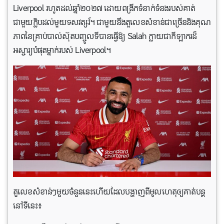
Liverpool រហូតដល់ឆ្នាំ២០២៧ ដោយពង្រីកទំនាក់ទំនងរបស់គាត់
ជាមួយក្លិបដល់មួយទសវត្សរ៍។ ជាមួយនឹងតួលេខសំខាន់ជាច្រើននិងគុណ
ភាពនៃគ្រាប់បាល់ស៊ុតបញ្ចូលទីបានធ្វើឱ្យ Salah ក្លាយជាកីឡាករដ៏
អស្ចារ្យបំផុតម្នាក់របស់ Liverpool។
តួលេខសំខាន់ៗមួយចំនួននេះហេីយដែលបង្ហាញពីមូលហេតុឲ្យគាត់បន្ត
នៅទីនេះ៖