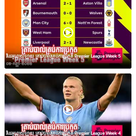
វីដេអូហាយឡាយ គ្រាប់បាល់គ្រប់ការប្រកួត Premier League Week 5
០២-កញ្ញា-២០២២
វីដេអូហាយឡាយ គ្រាប់បាល់គ្រប់ការប្រកួត Premier League Week 4