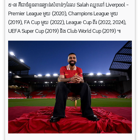
៥-៧ គឺជាចំនួនពានរង្វាន់សំខាន់ៗដែល Salah ឈ្នះនៅ Liverpool –
Premier League មួយ (2020), Champions League មួយ
(2019), FA Cup មួយ (2022), League Cup ពីរ (2022, 2024),
UEFA Super Cup (2019) និង Club World Cup (2019) ៕