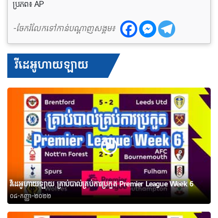
ប្រភព៖ AP
-ចែករំលែកទៅកាន់បណ្តាញសង្គម៖
វីដេអូហាយឡាយ
វីដេអូហាយឡាយ គ្រាប់បាល់គ្រប់ការប្រកួត Premier League Week 6
០៨-កញ្ញា-២០២២