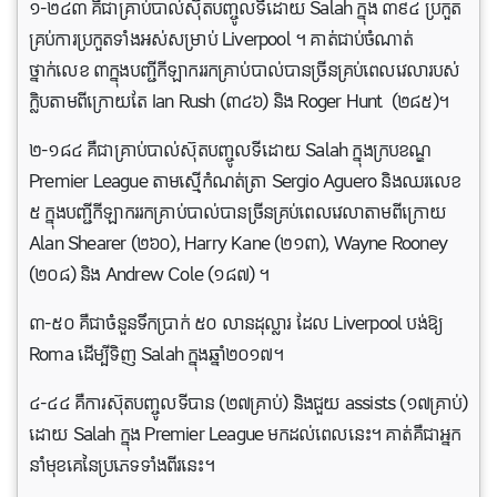
១-២៤៣ គឺជាគ្រាប់បាល់ស៊ុតបញ្ចូលទីដោយ Salah ក្នុង ៣៩៤ ប្រកួត
គ្រប់ការប្រកួតទាំងអស់សម្រាប់ Liverpool ។ គាត់ជាប់ចំណាត់
ថ្នាក់លេខ ៣ក្នុងបញ្ជីកីឡាកររកគ្រាប់បាល់បានច្រីនគ្រប់ពេលវេលារបស់
ក្លិបតាមពីក្រោយតែ Ian Rush (៣៤៦) និង Roger Hunt (២៨៥)។
២-១៨៤ គឺជាគ្រាប់បាល់ស៊ុតបញ្ចូលទីដោយ Salah ក្នុងក្របខណ្ឌ
Premier League តាមស្មេីកំណត់ត្រា Sergio Aguero និងឈរលេខ
៥ ក្នុងបញ្ជីកីឡាកររកគ្រាប់បាល់បានច្រីនគ្រប់ពេលវេលាតាមពីក្រោយ
Alan Shearer (២៦០), Harry Kane (២១៣), Wayne Rooney
(២០៨) និង Andrew Cole (១៨៧) ។
៣-៥០ គឺជាចំនួនទឹកប្រាក់ ៥០ លានដុល្លារ ដែល Liverpool បង់ឱ្យ
Roma ដើម្បីទិញ Salah ក្នុងឆ្នាំ២០១៧។
៤-៤៤ គឺការស៊ុតបញ្ចូលទីបាន (២៧គ្រាប់) និងជួយ assists (១៧គ្រាប់)
ដោយ Salah ក្នុង Premier League មកដល់ពេលនេះ។ គាត់គឺជាអ្នក
នាំមុខគេនៃប្រភេទទាំងពីរនេះ។