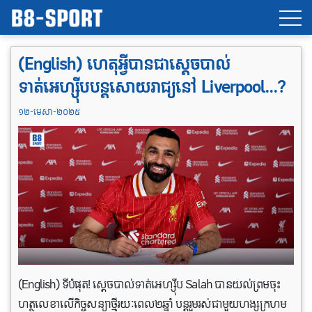
(English) ហេតុអ្វីបានជាស្តេចបាល់
ទាត់អេហ្ស៊ីបបន្តសោយរាជ្យនៅ Liverpool…?
១២-មេសា-២០២៥
(English) ទីបំផុត! ស្តេចបាល់ទាត់អេហ្ស៊ីប Salah បានយល់ព្រមចុះ
ហត្ថលេខាលើកិច្ចសន្យាថ្មីរយៈពេល២ឆ្នាំ បន្តរួមរស់ជាមួយហង្សក្រហម