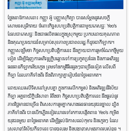
ថ្លែងនាឱកាសនោះ កញ្ញា អ៊ូ បញ្ញាសុកិត្យា បានសម្ដែងនូវសេចក្ដី
សោមនស្សរីករាយ ចំពោះកិច្ចសហប្រតិបត្តិការជាមួយភេសជ្ជៈ Yeo’s
ដែលជាភេសជ្ជៈ និងជាផលិតផលក្នុងស្រុកមួយ ប្រកបដោយគុណភាព
និងគុណប្រយោជន៍សម្រាប់សុខភាពប្រជាពលរដ្ឋ ក៏ដូចជាកីឡាករ។
កញ្ញាសង្ឃឹមថា កិច្ចសហប្រតិបត្តិការនេះ នឹងក្លាយជាការរួមចំណែកថ្មីមួយ
ទៀត ដើម្បីជំរុញការអភិវឌ្ឍក្លិបឆ្ពោះទៅការប្រកួតប្រជែង និងការអភិវឌ្ឍ
ធនធានកីឡាករវ័យក្មេង ព្រមទាំងកម្មវិធីផ្សេងៗជាច្រើនទៀត លើសពី
កីឡា ដែលភាគីទាំងពីរ នឹងពិភាក្សាគ្នារៀបចំនាថ្ងៃអនាគត។
ដោយឈរលើទិសដៅស្របគ្នា ក្នុងការលើកកម្ពស់ និងអភិវឌ្ឍន៍វិស័យ
កីឡា អគ្គនាយិក្លិបវិសាខា រំពឹងថា កិច្ចសហប្រតិបត្តិការនេះ នឹងផ្ដល់នូវ
ភាពវិជ្ជមានជាច្រើន ពិសេសការរួមគ្នាកសាងធនធានយុវជនថ្នាល ដ្បិត
ភាគីទាំងពីរ បានបើកភ្លើងខៀវឈានទៅរកការបង្កើតពាន Yeo’s កម្រិត
យុវជនមួយ នាថ្ងៃអនាគត ដើម្បីផ្ដល់ឱកាសដល់កុមារ និងក្មេងៗ ដែល
ស្រលាញ់វិស័យកីឡានេះ បានចូលរួម និងបង្ហាញសមត្ថភាពរបស់ខ្លួន ។