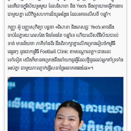
នេះគឺជាចក្ខុវិស័យរួមមួយ ដែលវិសាខា និង Yeo’s នឹងព្យាយាមធ្វើការងារ
ជាមួយគ្នា លើកិច្ចសហការដ៏យូរអង្វែង ដែលអាចលើសពី ១ឆ្នាំ។
កញ្ញា អ៊ូ បញ្ញាសុកិត្យា បន្ដថា «វិសាខា និងភេសជ្ជៈ Yeo’s អាចនឹង
ចាប់ដៃគ្នារយៈពេលវែង មិនមែនតែ ១ឆ្នាំទេ ហើយលើសពីវិស័យបាល់
ទាត់ មានន័យថា ភាគីទាំងពីរ នឹងពិភាក្សាគ្នាលើគម្រោងរៀបចំកម្មវិធី
ផ្សេងៗ ដូចជាកម្មវិធី Football Clinic តាមបណ្ដាខេត្ត។ ជាងនេះ
ទៅទៀត យើងក៏មានគម្រោងនឹងនាំយកនូវអ្វីដែលថ្មីជូនដល់អ្នកគាំទ្រទាំង
អស់គ្នា ជាមួយភាពភ្ញាក់ផ្អើលនាថ្ងៃអនាគតផងដែរ»។