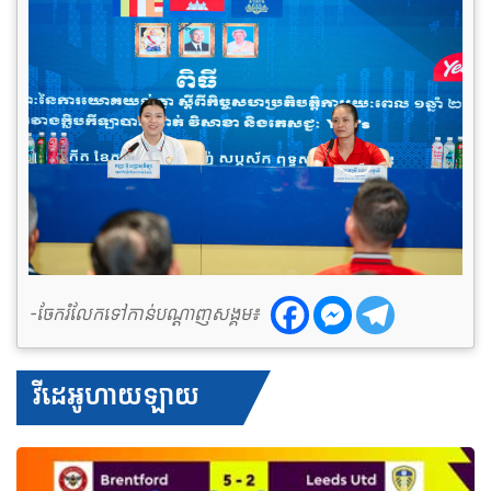
-ចែករំលែកទៅកាន់បណ្តាញសង្គម៖
វីដេអូហាយឡាយ