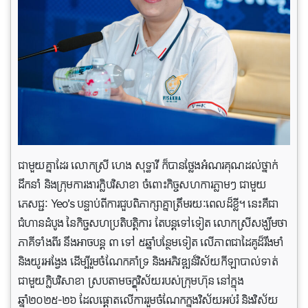
ជាមួយគ្នាដែរ លោកស្រី ហេង សុទ្ធាវី ក៏បានថ្លែងអំណរគុណដល់ថ្នាក់
ដឹកនាំ និងក្រុមការងារក្លិបវិសាខា ចំពោះកិច្ចសហការភ្លាមៗ ជាមួយ
ភេសជ្ជៈ Yeo’s បន្ទាប់ពីការជួបពិភាក្សាគ្នាត្រឹមរយៈពេលដ៏ខ្លី។ នេះគឺជា
ជំហានដំបូង នៃកិច្ចសហប្រតិបត្តិការ តែបន្ដទៅទៀត លោកស្រីសង្ឃឹមថា
ភាគីទាំងពីរ នឹងអាចបន្ដ ៣ ទៅ ៥ឆ្នាំបន្ថែមទៀត លើភាពជាដៃគូដ៏រឹងមាំ
និងយូរអង្វែង ដើម្បីរួមចំណែកគាំទ្រ និងអភិវឌ្ឍន៍វិស័យកីឡាបាល់ទាត់
ជាមួយក្លិបវិសាខា ស្របតាមចក្ខុវិស័យរបស់ក្រុមហ៊ុន នៅក្នុង
ឆ្នាំ២០២៥-២៦ ដែលផ្ដោតលើការរួមចំណែកក្នុងវិស័យអប់រំ និងវិស័យ