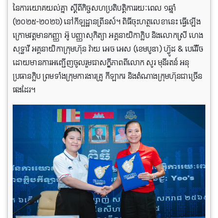
នៃការយោគយល់គ្នា ស្ដីពីកិច្ចសហប្រតិបត្តិការរយៈពេល ១ឆ្នាំ
(២០២៥-២០២៦) នៅកីឡដ្ឋានព្រីនស៍។ ពិធីចុះហត្ថលេខានេះ ធ្វើឡើង
ក្រោមវត្តមានកញ្ញា អ៊ូ បញ្ញាសុកិត្យា អគ្គនាយិកាក្លិប និងលោកស្រី ហេង
សុទ្ធាវី អគ្គនាយិកាក្រុមហ៊ុន វ៉ាយ អេច អេស (ខេមបូឌា) ហ៊្វូដ & បេវើរីច
ដោយមានការអញ្ជើញចូលរួមជាសក្ខីភាពពីលោក សូរ មុនីរតន៍ អនុ
ប្រធានក្លិប ព្រមទាំងក្រុមការងារគ្រូ កីឡាករ និងតំណាងក្រុមហ៊ុនជាច្រើន
ផងដែរ។