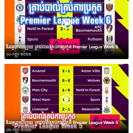
វីដេអូហាយឡាយ គ្រាប់បាល់គ្រប់ការប្រកួត Premier League Week 6
០៨-កញ្ញា-២០២២
វីដេអូហាយឡាយ គ្រាប់បាល់គ្រប់ការប្រកួត Premier League Week 5
០២-កញ្ញា-២០២២