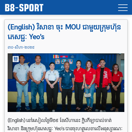
(English) វិសាខា ចុះ MOU ជាមួយក្រុមហ៊ុន
ភេសជ្ជៈ Yeo’s
៣០-សីហា-២០២៥
(English) នៅរសៀលថ្ងៃទី២៩ ខែសីហានេះ ក្លិបកីឡាបាល់ទាត់
វិសាខា និងក្រុមហ៊ុនភេសជ្ជៈ Yeo’s បានចុះហត្ថលេខាលើអនុស្សារណៈ