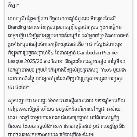
កីឡា។
លោកស្រីបន្ថែមទៀតថា កិច្ចសហការឆ្នាំដំបូងនេះ មិនផ្ដោតតែលើ
Branding នោះទេ តែក្រុមហ៊ុនបានត្រៀមខ្លួនជាស្រេច ក្នុងការធ្វើការ
ជាមួយក្លិប ដើម្បីផ្ដល់អត្ថប្រយោជន៍ជាច្រើន ដល់អ្នកគាំទ្រ និងសហគមន៍
រួមទាំងគម្រោងរៀបចំពានកម្រិតយុវជនជាដើម ។ ជាក់ស្ដែងចំពោះមុខ
កំឡុងការប្រកួតសប្ដាហ៍ទី៤ នៃពានរង្វាន់ Cambodian Premier
League 2025/26 រវាង វិសាខា និងព្រះខ័នរាជស្វាយរៀង នាថ្ងៃទី១៤
ខែកញ្ញាខាងមុខ ក្រុមហ៊ុនក៏គ្រោងនឹងផ្ដល់ជូននូវភេសជ្ជៈ Yeo’s មួយដង
ដោយឥតគិតថ្លៃ រាល់អ្នកគាំទ្រដែលទិញសំបុត្រចូលទស្សនាការប្រកួត
នេះ ផងដែរ។
សូមបញ្ជាក់ថា ភេសជ្ជៈ Yeo’s បានបង្កើតរយៈពេល ១២៦ឆ្នាំមកហើយ
នៅប្រទេសសិង្ហបុរី ហើយបានបន្ដបើកដំណើរការនៅកម្ពុជា អស់រយៈ
ពេល ២៦ឆ្នាំ ជាមួយការសាងសង់រោងចក្រផ្ទាល់ នៅតំបន់សេដ្ឋកិច្ច
ពិសេស ដែលបានផ្ដល់ឱកាសការងារជាច្រើនដល់ប្រជាពលរដ្ឋខ្មែរ និង
បានចូលរួមសកម្មភាពសប្បុរសធម៌ជាច្រើនផងដែរ៕