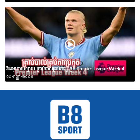
វីដេអូហាយឡាយ គ្រាប់បាល់គ្រប់ការប្រកួត Premier League Week 4
០២-កញ្ញា-២០២២