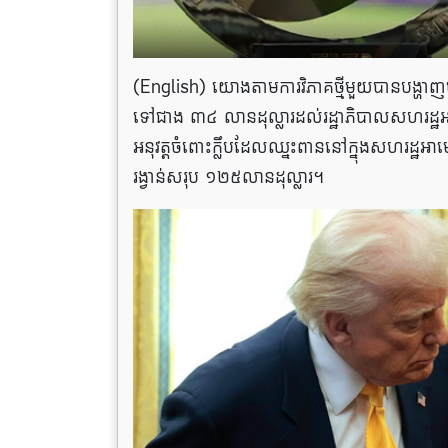
(English) យោងតាមការ​វិភាគ​ថ្មី​មួយបានបង្ហាញ​ថ
ទៅជាង ៣៤ លាន​ដុល្លារដល់​រដ្ឋាភិបាល​សហរដ្
អនុវត្តចំពោះក្លឹបដែលឈ្នះពាននៅក្នុងសហរដ្ឋអាម
រង្វាន់សរុប ១២៥លានដុល្លារ។