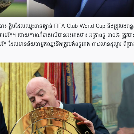
ា៖ ក្លិបដែលឈ្នះពានរង្វាន់ FIFA Club World Cup នឹង​ត្រូវ​បង់​ពន្ធ​
ឋ​អាមេរិក។ របាយការណ៍ខាងលើបានអះអាងថា៖ អត្រាពន្ធ ៣០% ត្រូវបា
េរិក ដែលមានន័យថាអ្នកឈ្នះនឹងត្រូវបង់ពន្ធជាង ៣៤លានដុល្លារ ពីប្រា