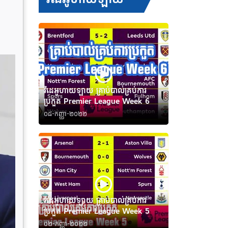
វីដេអូហាយឡាយ គ្រាប់បាល់គ្រប់ការ
ប្រកួត Premier League Week 6
០៨-កញ្ញា-២០២២
វីដេអូហាយឡាយ គ្រាប់បាល់គ្រប់ការ
ប្រកួត Premier League Week 5
០២-កញ្ញា-២០២២