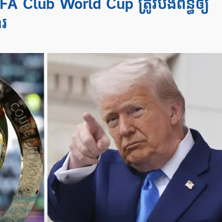
FA Club World Cup ត្រូវបង់ពន្ធឲ្យ
ារ