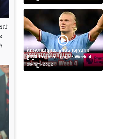
ដល់​
ន
ក់
វីដេអូហាយឡាយ គ្រាប់បាល់គ្រប់ការ
ប្រកួត Premier League Week 4
០២-កញ្ញា-២០២២