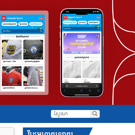
វីដេអូហាយឡាយ