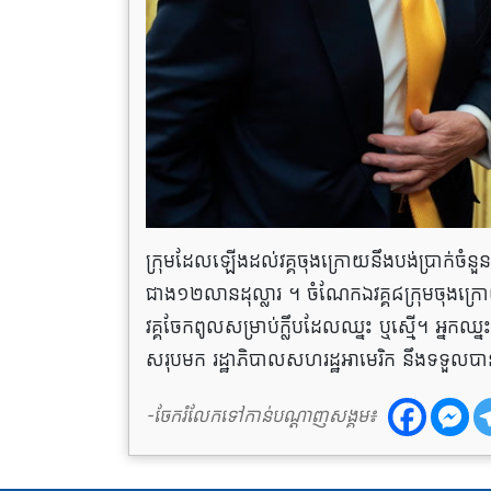
ក្រុមដែលឡើងដល់វគ្គចុងក្រោយនឹងបង់ប្រាក់ចំនួ
ជាង១២លានដុល្លារ ។ ចំណែកឯវគ្គ​៨ក្រុមចុងក្រោយ​ត្
វគ្គចែកពូលសម្រាប់ក្លឹបដែលឈ្នះ ឬស្មើ។ អ្នកឈ្នះក
សរុបមក រដ្ឋាភិបាលសហរដ្ឋអាមេរិក នឹងទទួលប
-ចែករំលែកទៅកាន់បណ្តាញសង្គម៖