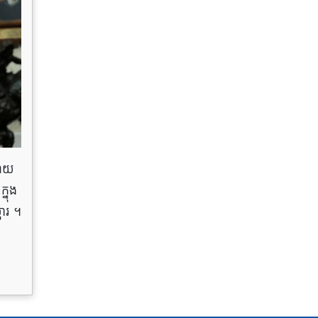
ណាយ
្នុង
លារ ។