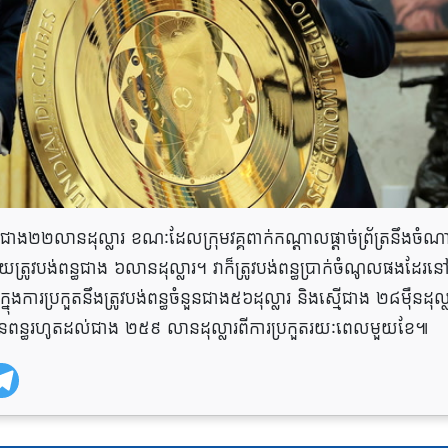
នជាង២២លានដុល្លារ ខណៈដែលក្រុមវគ្គពាក់កណ្តាលផ្តាច់ព្រ័ត្រនឹងចំ
រូវបង់​ពន្ធ​​ជាង ៦លានដុល្លារ។ វាក៏ត្រូវបង់ពន្ធប្រាក់ចំណូលផងដែរនៅក
្នុងការប្រកួតនឹងត្រូវបង់ពន្ធចំនួនជាង៥៦ដុល្លារ និងស្មើជាង ២៨ម៉ឺនដុល្
ានពន្ធរហូតដល់ជាង ២៥៩ លានដុល្លារពីការប្រកួតរយៈពេលមួយខែ៕