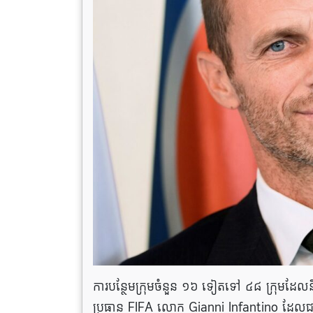
ការបន្ថែមក្រុមចំនួន ១៦ ទៀតទៅ ៤៨ ក្រុមដែលនឹ
ប្រធាន FIFA លោក Gianni Infantino ដែលជាធម្