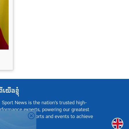
ពីយើងខ្ញុំ
 Sport News is the nation’s trusted high-
rformance experts, powering our greatest
hletes, teams, sports and events to achieve
Englis
sitive success.