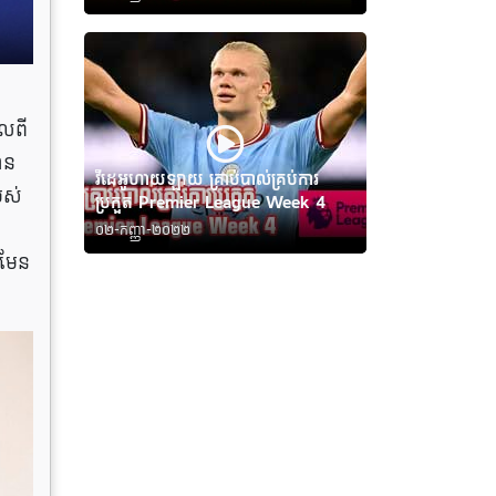
ាលពី
ាន
វីដេអូហាយឡាយ គ្រាប់បាល់គ្រប់ការ
បស់
ប្រកួត Premier League Week 4
០២-កញ្ញា-២០២២
នមែន