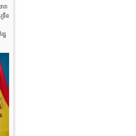
ថាវា
ច្រើន
ដ្ឋ