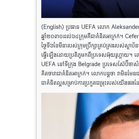
(English) ប្រធាន UEFA លោក Aleksander 
ឆ្នាំ២០៣០ដល់៦៤ក្រុមគឺជាគំនិតអាក្រក់។ Cefer
ថ្ងៃទី៦ខែមីនារបស់ក្រុមប្រឹក្សាគ្រប់គ្រងរប
ធ្វើឡើងដោយប្រតិភូមកពីប្រទេសអ៊ុយរូហ្គាយ។ លោក ប
UEFA នៅទីក្រុង Belgrade ប្រទេសស៊ែប៊ីថាសំណើនេះ
គិតថាវាជាគំនិតអាក្រក់។ លោកបន្តថា វាមិនមែន
ជាគំនិតល្អសម្រាប់ការប្រកួតជម្រុះរបស់យើងផងដ