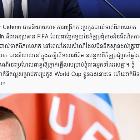
Ceferin បាននិយាយថា៖ ការពង្រីកការប្រកួតបាល់ទាត់ពិភពលោក
in គឺជាអនុប្រធាន FIFA ដែលជាផ្នែកមួយនៃកិច្ចប្រជុំតាមអ៊ីនធឺណិតក
ស់ស្ថាប័នបាល់ទាត់ពិភពលោក នៅពេលដែលសំណើដែលមិននឹកស្មានដល់ត្រូវប
ាននិយាយនៅក្នុងសន្និសីទសារព័ត៌មានបន្ទាប់ពីកិច្ចប្រជុំប្រចាំឆ្នាំរ
ប្រហែលជាគួរឱ្យភ្ញាក់ផ្អើលសម្រាប់ខ្ញុំជាងអ្នកទាំងអស់គ្នា។ ខ្ញុំ
ជាគំនិតល្អសម្រាប់ការប្រកួត World Cup ខ្លួនឯងនោះទេ ហើយវាក៏មិ
ែរ។