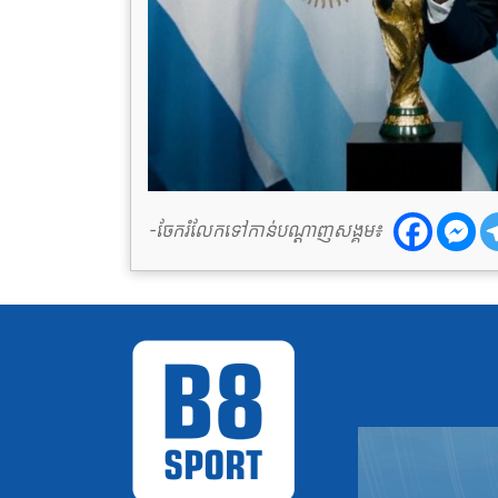
-ចែករំលែកទៅកាន់បណ្តាញសង្គម៖