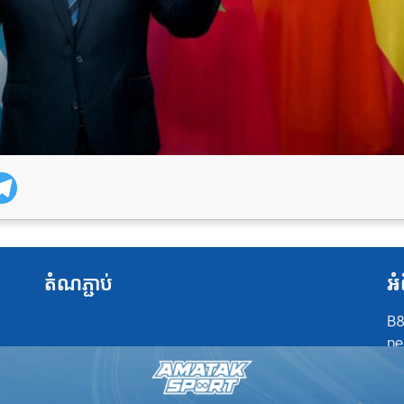
តំណភ្ជាប់
អំ
B8
pe
at
po