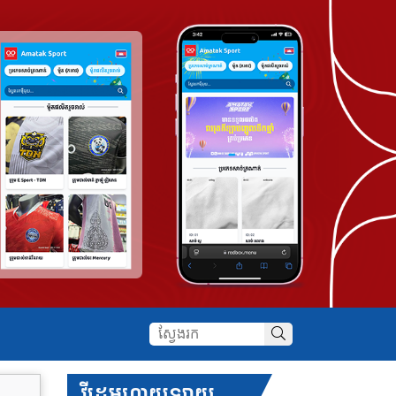
វីដេអូហាយឡាយ