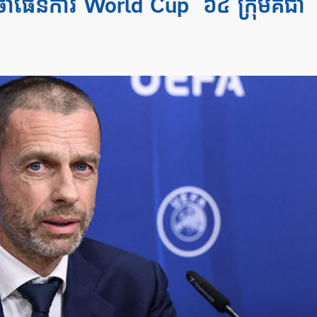
ថាផែនការ World Cup ៦៤ ក្រុមគឺជា