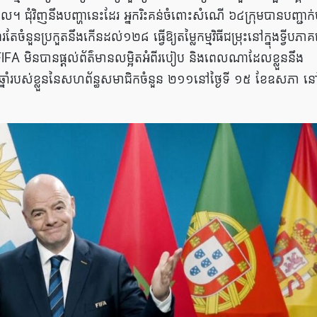
កល។ ជុំវិញនឹងបញ្ហានេះដែរ អ្នករិះគន់ចំពោះសំណើ ៦៤ក្រុមបានបញ្ជាក់
នួនប្រកួតនឹងកេីនដល់១២៨ ធ្វើឱ្យតម្លៃកម្មវិធីជម្រុះនៅក្នុងទ្វីបភាគ
FA មិន​បាន​ផ្តល់​ព័ត៌មាន​លម្អិត​អំពី​របៀប និង​ពេល​ណា​ដែល​ខ្លួន​នឹង​
នាំរបស់ខ្លួននៃសហព័ន្ធសមាជិកចំនួន ២១១នៅថ្ងៃទី ១៥ ខែឧសភា នៅរ