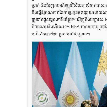
ប្រាក់ និងជំរុញការអភិវឌ្ឍន៍វិស័យបាល់ទាត់ជាស
នឹងធ្វើឱ្យគុណភាពនៃការប្រកួតចុះខ្សោយដោយសារតែចំ
ត្រូវបានផ្តល់ជូនកៅអីបន្ថែម។ ជុំវិញនឹងបញ្ហានេះ FI
ពិចារណា​សំណើ​នេះ​ទេ។ FIFA មានសមាជប្រចាំឆ្
ធានី Asuncion ប្រទេសប៉ារ៉ាហ្គាយ៕