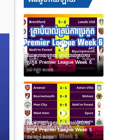
វីដេអូហាយឡាយ គ្រាប់បាល់គ្រប់ការ
ប្រកួត Premier League Week 6
០៨-កញ្ញា-២០២២
វីដេអូហាយឡាយ គ្រាប់បាល់គ្រប់ការ
ប្រកួត Premier League Week 5
០២-កញ្ញា-២០២២