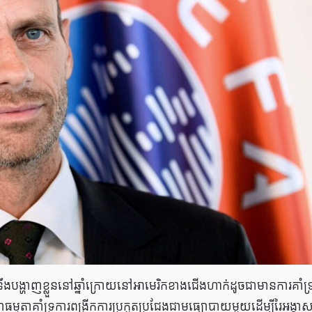
ងបង្ហាញខ្លួននៅឆ្នាំក្រោយនៅអាមេរិកខាងជើងហាក់ដូចជាមានការគាំទ្
មតាគាំទ្រការពង្រីកការប្រកួតប្រជែងជាមធ្យោបាយមួយដើម្បីរៃអង្គា