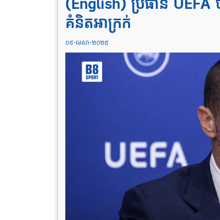
(English) ប្រធាន UEFA 
គំនិតអាក្រក់
០៥-មេសា-២០២៥