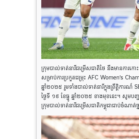
ក្រុមបាល់ទាត់នារីជម្រើសជាតិថៃ នឹងមានការកោ
សម្រាប់ការប្រកួតជម្រុះ AFC Women’s Champio
ឆ្នាំ២០២៥ រួមទាំងបាល់ទាត់នារីក្នុងព្រឹត្តិការ
ថ្ងៃទី ១៩ ខែធ្នូ ឆ្នាំ២០២៥ ខាងមុខនេះ។ សូម
ក្រុមបាល់ទាត់នារីជម្រើសជាតិកម្ពុជាជាប់ចំណ