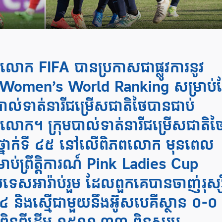
ពលោក FIFA បានប្រកាសជាផ្លូវការនូវ
A Women’s World Ranking សម្រាប់
ាល់ទាត់នារីជម្រើសជាតិថៃបានជាប់
ពលោក។ ក្រុមបាល់ទាត់នារីជម្រើសជាតិថ
់ថ្នាក់ទី ៤៥ នៅលើពិភពលោក មុនពេល
ម្រាប់ព្រឹត្តិការណ៍ Pink Ladies Cup
្រទេសអារ៉ាប់រួម ដែលពួកគេបានចាញ់រុស្ស៊
-៤ និងស្មើជាមួយនឹងអ៊ូសបេគីស្ថាន ០-០