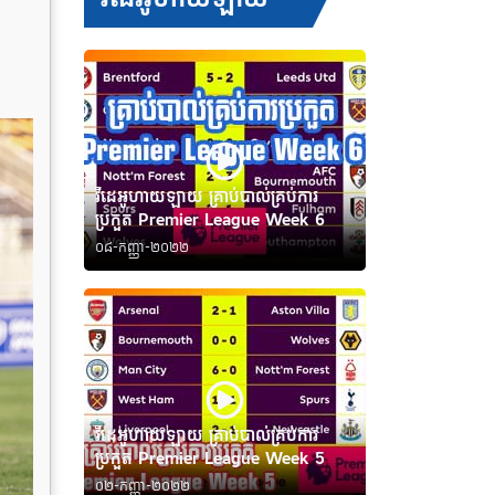
វីដេអូហាយឡាយ គ្រាប់បាល់គ្រប់ការ
ប្រកួត Premier League Week 6
០៨-កញ្ញា-២០២២
វីដេអូហាយឡាយ គ្រាប់បាល់គ្រប់ការ
ប្រកួត Premier League Week 5
០២-កញ្ញា-២០២២