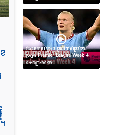
វីដេអូហាយឡាយ គ្រាប់បាល់គ្រប់ការ
ខែ
ប្រកួត Premier League Week 4
០២-កញ្ញា-២០២២
ៃ
ី
 ។