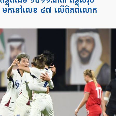
ពិន្ទុពីដើម ១៥១១.៣៣ ពិន្ទុសរុប
 ២ មកនៅលេខ ៤៧ លើពិភពលោក