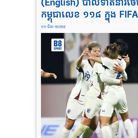
(English) បាល់ទាត់នារី
កម្ពុជាលេខ ១១៨ ក្នុង FIF
១១-មិនា-២០២៥