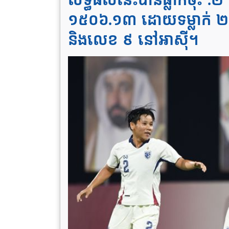
លទ្ធផលនេះបានធ្លាក់ចុះ .២ 
១៥០៦.១៣ ដោយទម្លាក់
និងលេខ ៩ នៅអាស៊ី។