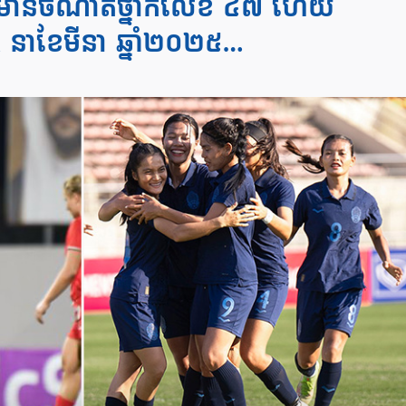
ថៃមានចំណាត់ថ្នាក់លេខ ៤៧ ហើយ
A នាខែមីនា ឆ្នាំ២០២៥…