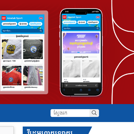
វីដេអូហាយឡាយ