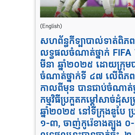
(English)
សហព័ន្ធកីទ្បាបាល់ទាត់ពិភ
លទ្ធផលចំណាត់ថ្នាក់ FIF
មីនា ឆ្នាំ២០២៥ ដោយក្រុមប
ចំណាត់ថ្នាក់ទី ៤៧ លើពិភ
កាលពីមុន បានជាប់ចំណាត
កម្មវិធីប្រកួតកម្ដៅសាច់ដុំស
ឆ្នាំ២០២៥ នៅទីក្រុងឌូបៃ ប
១-៣, ចាញ់កូរ៉េខាងត្បូង ០