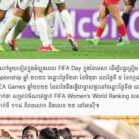
ះហៅមួយទៀតក្នុងអំឡុងពេល FIFA Day ក្នុងខែមេសា ដើម្បីបន្តត្រៀម
nship ឆ្នាំ ២០២៦ ចន្លោះថ្ងៃទី២៣ ខែមិថុនា ដល់ថ្ងៃទី ៥ ខែកក្កដ
ណ៍ SEA Games ឆ្នាំ២០២៥ ដែលថៃនឹងធ្វើជាម្ចាស់ផ្ទះនៅចន្លោះថ្ងៃទី៧ ដ
បញ្ជាក់ថា សម្រាប់ចំណាត់ថ្នាក់ FIFA Women’s World Ranking របស
ាត់ថ្នាក់ទី ១១៨ ពិភពលោក និងលេខ ២៥ នៅអាស៊ី៕