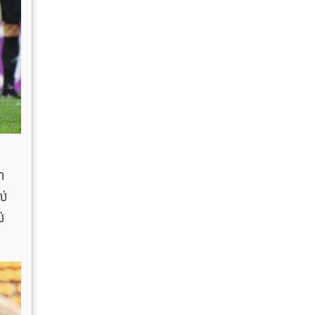
ា
ល់
់