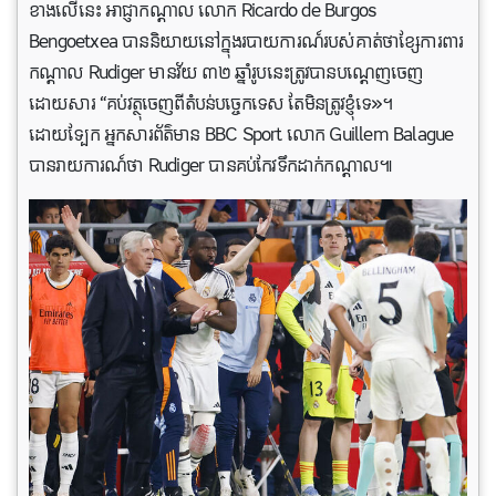
ខាងលើនេះ អាជ្ញាកណ្តាល លោក Ricardo de Burgos
Bengoetxea បាននិយាយនៅក្នុងរបាយការណ៍របស់គាត់ថាខ្សែការពារ
កណ្តាល Rudiger មានវ័យ ៣២ ឆ្នាំរូបនេះត្រូវបានបណ្តេញចេញ
ដោយសារ “គប់វត្ថុចេញពីតំបន់បច្ចេកទេស តែមិនត្រូវខ្ញុំទេ»។
ដោយទ្បែក អ្នកសារព័ត៌មាន BBC Sport លោក Guillem Balague
បានរាយការណ៍ថា Rudiger បានគប់កែវទឹកដាក់កណ្តាល៕