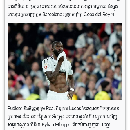
បានពិន័យ ៦ ប្រកួត ដោយសារគប់របស់របរដាក់អាជ្ញាកណ្តាល អំឡុង
ពេលប្រកួតចាញ់ក្រុម Barcelona វគ្គផ្តាច់ព្រ័ត្រ Copa del Rey ។
Rudiger និងមិត្តរួមក្រុម Real កីឡាករ Lucas Vazquez ក៏ទទួលបាន
ក្រហមផងដែរ នៅកន្លែងកៅអីបម្រុង នៅពេលផ្ទុះកំហឹង ក្រោយឃើញ
អាជ្ញាកណ្តាលពិន័យ Kylian Mbappe ជិតចប់ការប្រកួត។ បញ្ហា