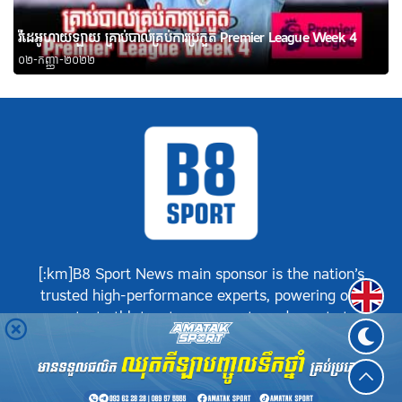
វីដេអូហាយឡាយ គ្រាប់បាល់គ្រប់ការប្រកួត Premier League Week 4
០២-កញ្ញា-២០២២
[:km]B8 Sport News main sponsor is the nation’s
Englis
trusted high-performance experts, powering our
greatest athletes, teams, sports and events to
achieve positive success.[:]
©
B8 Sport News
2026. រក្សាសិទ្ធិគ្រប់យ៉ាង.