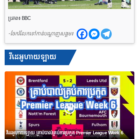
ប្រភព៖ BBC
-ចែករំលែកទៅកាន់បណ្តាញសង្គម៖
វីដេអូហាយឡាយ
វីដេអូហាយឡាយ គ្រាប់បាល់គ្រប់ការប្រកួត Premier League Week 6