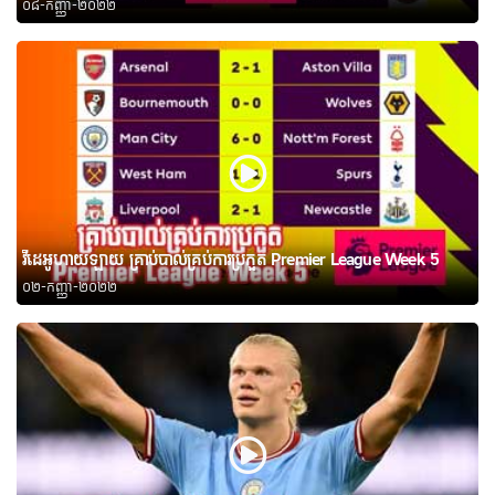
០៨-កញ្ញា-២០២២
វីដេអូហាយឡាយ គ្រាប់បាល់គ្រប់ការប្រកួត Premier League Week 5
០២-កញ្ញា-២០២២