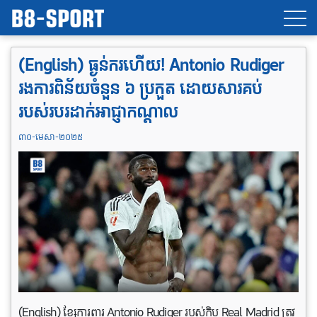
(English) ធ្ងន់ករហើយ! Antonio Rudiger
រងការពិន័យចំនួន ៦ ប្រកួត ដោយសារគប់
របស់របរដាក់អាជ្ញាកណ្តាល
៣០-មេសា-២០២៥
(English) ខ្សែការពារ Antonio Rudiger របស់ក្លិប Real Madrid ត្រូវ