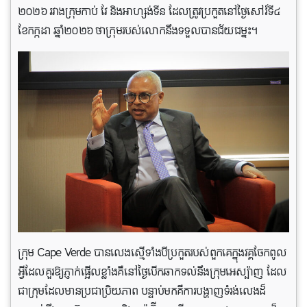
២០២៦ រវាង​ក្រុម​កាប់ វែ និង​​អាហ្សង់ទីន ដែលត្រូវប្រកួតនៅថ្ងៃសៅរ៍ទី៤
ខែកក្កដា ឆ្នាំ២០២៦ ថាក្រុមរបស់លោកនឹងទទួលបានជ័យជម្នះ។
ក្រុម Cape Verde បានលេងស្មើទាំងបីប្រកួតរបស់ពួកគេក្នុងវគ្គចែកពូល
អ្វីដែលគួរឱ្យភ្ញាក់ផ្អើលខ្លាំងគឺនៅថ្ងៃបើកឆាកទល់នឹងក្រុមអេស្ប៉ាញ ដែល
ជាក្រុមដែលមានប្រជាប្រិយភាព បន្ទាប់មកគឺការបង្ហាញទំរង់លេងដ៏