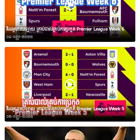
វីដេអូហាយឡាយ គ្រាប់បាល់គ្រប់ការប្រកួត Premier League Week 6
០៨-កញ្ញា-២០២២
វីដេអូហាយឡាយ គ្រាប់បាល់គ្រប់ការប្រកួត Premier League Week 5
០២-កញ្ញា-២០២២