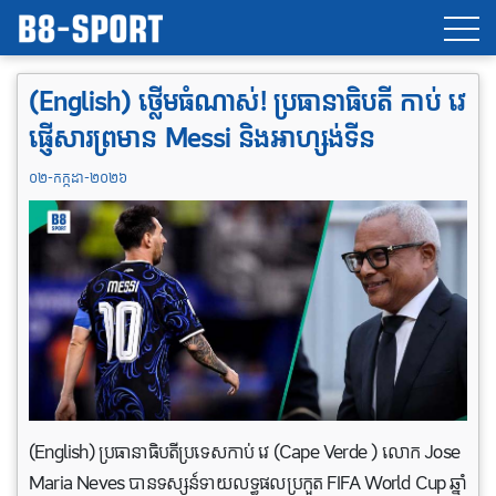
(English) ថ្លើមធំណាស់! ប្រធានាធិបតី​ កាប់ វេ
​ផ្ញើ​សារ​ព្រមាន Messi និងអាហ្សង់ទីន
០២-កក្កដា-២០២៦
(English) ប្រធានាធិបតី​ប្រទេស​កាប់ វេ (Cape Verde ) លោក Jose
Maria Neves បាន​ទស្សន៍ទាយ​លទ្ធផល​​ប្រកួត​ FIFA World Cup ឆ្នាំ