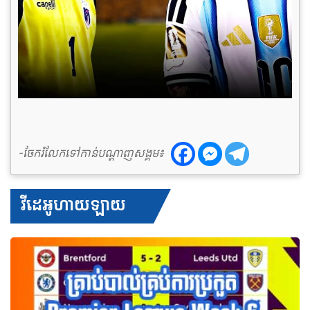
-ចែករំលែកទៅកាន់បណ្តាញសង្គម៖
វីដេអូហាយឡាយ