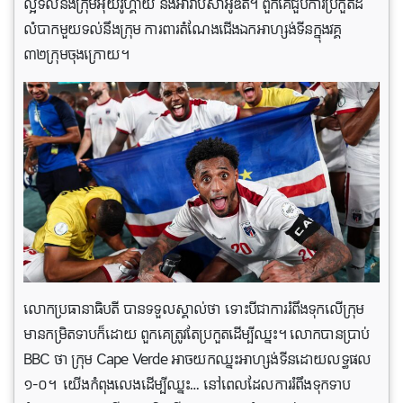
ល្អទល់នឹងក្រុមអ៊ុយរូហ្គាយ និងអារ៉ាប៊ីសាអូឌីត។ ពួកគេជួបការប្រកួតដ៏
លំបាកមួយទល់នឹងក្រុម ការពារតំណែងជើងឯកអាហ្សង់ទីនក្នុងវគ្គ
៣២ក្រុមចុងក្រោយ។
លោកប្រធានាធិបតី បានទទួលស្គាល់ថា ទោះបីជាការរំពឹងទុកលើក្រុម
មានកម្រិតទាបក៏ដោយ ពួកគេត្រូវតែប្រកួតដើម្បីឈ្នះ។ លោកបានប្រាប់
BBC ថា ក្រុម Cape Verde អាចយកឈ្នះអាហ្សង់ទីនដោយលទ្ធផល
១-០។ យើងកំពុងលេងដើម្បីឈ្នះ… នៅពេលដែលការរំពឹងទុកទាប