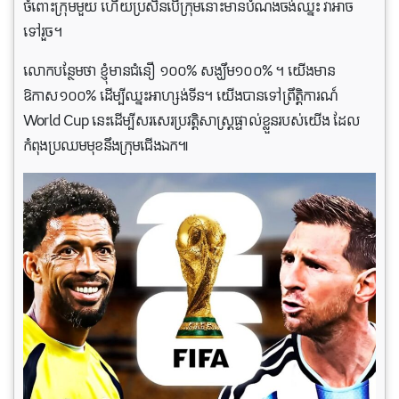
ចំពោះក្រុមមួយ ហើយប្រសិនបើក្រុមនោះមានបំណងចង់ឈ្នះ វាអាច
ទៅរួច។
លោកបន្ថែមថា ខ្ញុំមានជំនឿ ១០០% សង្ឃឹម១០០% ។ យើងមាន
ឱកាស១០០% ដើម្បីឈ្នះអាហ្សង់ទីន។ យើងបានទៅព្រឹត្តិការណ៍
World Cup នេះដើម្បីសរសេរប្រវត្តិសាស្ត្រផ្ទាល់ខ្លួនរបស់យើង ដែល
កំពុងប្រឈមមុខនឹងក្រុមជើងឯក៕