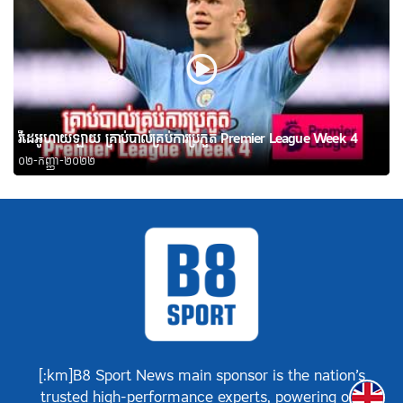
វីដេអូហាយឡាយ គ្រាប់បាល់គ្រប់ការប្រកួត Premier League Week 4
០២-កញ្ញា-២០២២
[:km]B8 Sport News main sponsor is the nation’s
Englis
trusted high-performance experts, powering our