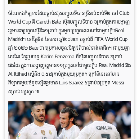
ចំណែកឯកីឡាករដែលធ្លាប់ស៊ុតបញ្ចូលទីបានច្រីនលំដាប់ទី២ នៅ Club
World Cup គឺ Gareth Bale ស៊ុតបញ្ចូលទីបាន ៦គ្រាប់ក្នុងការបង្ហាញ
វត្តមាន៦ប្រកួតស្មើនឹង១គ្រាប់ ក្នុងមួយប្រកួតពេលនៅជាមួយក្លឹបReal
Madrid។ នៅថ្ងៃទី៩ ខែមករា ឆ្នាំ២០២៣ បន្ទាប់ពី FIFA World Cup
ឆ្នាំ ២០២២ Bale បានប្រកាសចូលនិវត្តន៍ពីបាល់ទាត់អាជីព។ ជាមួយគ្នា
នេះដែរ ខ្សែប្រយុទ្ធ Karim Benzema ក៏ស៊ុតបញ្ចូលទីបាន ៦គ្រាប់
ផងដែរ ក្នុងការបង្ហាញវត្តមាន១១ប្រកួតនៅជាមួយក្លឹប Real Madrid និង
Al Ittihad ស្មើនឹង ០,៥៥គ្រាប់ក្នុងមួយប្រកួត។ ក្រៅពីនេះនៅមាន
កីឡាករមួយចំនួនទៀតរួមមាន Luis Suarez ៥គ្រាប់២ប្រកួត Messi
៥គ្រាប់៥ប្រកួត ៕