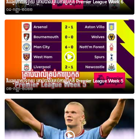
វីដេអូហាយឡាយ គ្រាប់បាល់គ្រប់ការប្រកួត Premier League Week 6
០៨-កញ្ញា-២០២២
វីដេអូហាយឡាយ គ្រាប់បាល់គ្រប់ការប្រកួត Premier League Week 5
០២-កញ្ញា-២០២២