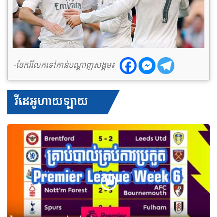
-ចែករំលែកទៅកាន់បណ្តាញសង្គម៖
វីដេអូហាយឡាយ