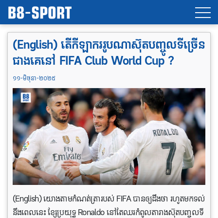
(English) តើកីឡាកររូបណាស៊ុតបញ្ចូលទីច្រើន
ជាងគេនៅ FIFA Club World Cup ?
១១-មិថុនា-២០២៥
(English) យោងតាមកំណត់ត្រារបស់ FIFA បានឲ្យដឹងថា រហូតមកទល់
នឹងពេលនេះ ខ្សែប្រយុទ្ធ Ronaldo នៅតែឈរកំពូលតារាងស៊ុតបញ្ចូលទី