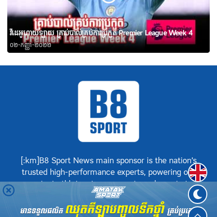
វីដេអូហាយឡាយ គ្រាប់បាល់គ្រប់ការប្រកួត Premier League Week 4
០២-កញ្ញា-២០២២
[:km]B8 Sport News main sponsor is the nation’s
Englis
trusted high-performance experts, powering our
greatest athletes, teams, sports and events to
achieve positive success.[:]