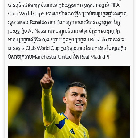
បានច្រើនជាងគេគ្រប់ពេលនៅក្នុងយុទ្ធនាការប្រកួតពានរង្វាន់ FIFA
Club World Cup។ ទោះជាយ៉ាងណាក្តីសម្រាប់ការប្រកួតឆ្នាំនេះគ្មាន
វត្តមានរបស់ Ronaldo ទេ។ កំណត់ត្រាខាងលើបានបង្ហាញថា ខ្សែ
ប្រយុទ្ធ ក្លិប Al-Nassr ស៊ុតបញ្ចូលទីបាន ៧គ្រាប់ក្នុងការបង្ហាញវត្ត
មាន៨ប្រកួតស្មើនឹង ០,៨៨គ្រាប់ ក្នុងមួយប្រកួត។ Ronaldo បានលេង
ពានរង្វាន់ Club World Cup ក្នុងអំឡុងពេលដែលគាត់នៅជាមួយក្លិប
បិសាចក្រហមManchester United និង Real Madrid ។