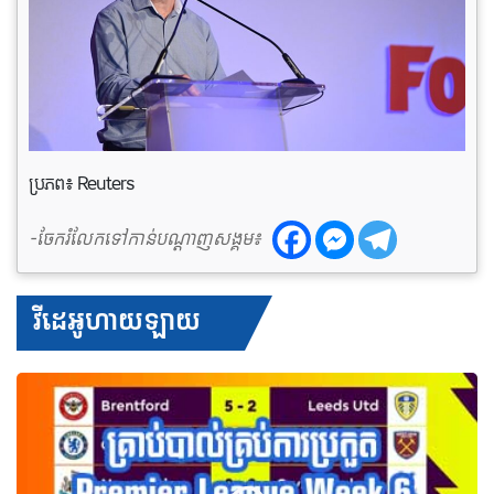
ប្រភព៖ Reuters
-ចែករំលែកទៅកាន់បណ្តាញសង្គម៖
វីដេអូហាយឡាយ