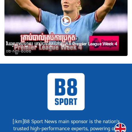
វីដេអូហាយឡាយ គ្រាប់បាល់គ្រប់ការប្រកួត Premier League Week 4
០២-កញ្ញា-២០២២
[:km]B8 Sport News main sponsor is the nation’s
Englis
trusted high-performance experts, powering our