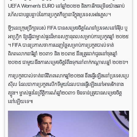
UEFA Women’s EURO នៅឆ្នាំ២០២២ និងការរីកចម្រើនយ៉ាងឆាប់
រហ័សជាបន្តបន្ទាប់នៃការប្រកួតកីឡានារីក្នុងប្រទេសអង់គ្លេស។
ថ្មីៗនេះក្រុមប្រឹក្សារបស់ FIFA បានសម្រេចចិត្តណែនាំប្រទេសនៅអឺរ៉ុប ឬ
អាហ្រ្វិក ឱ្យធ្វើជាម្ចាស់ផ្ទះដ៏មានសក្តានុពលសម្រាប់ការប្រកួតឆ្នាំ ២០២៥
។ FIFA បានប្រកាសថាការដេញថ្លៃសម្រាប់ការប្រកួតបាល់ទាត់
ពិភពលោកនារីឆ្នាំ ២០៣១ និង ២០៣៥ នឹងត្រូវដាក់ជូននៅចុងឆ្នាំ
២០២៥ ជាមួយនឹងការសម្រេចចិត្តរំពឹងទុកនៅពាក់កណ្តាលឆ្នាំ ២០២៦។
ការប្រកួតបាល់ទាត់នារីពិភពលោកឆ្នាំ២០២៧ នឹងធ្វើឡើងនៅប្រទេសប្រេ
ស៊ីល ដែលជាការប្រកួតលើកទីមួយដែលបានធ្វើឡើងនៅអាមេរិកខាង
ត្បូង។ ម្ចាស់ផ្ទះនៃព្រឹត្តិការណ៍ឆ្នាំ២០៣១ មិនទាន់ត្រូវបានសម្រេចចិត្ត
នៅឡើយទេ៕