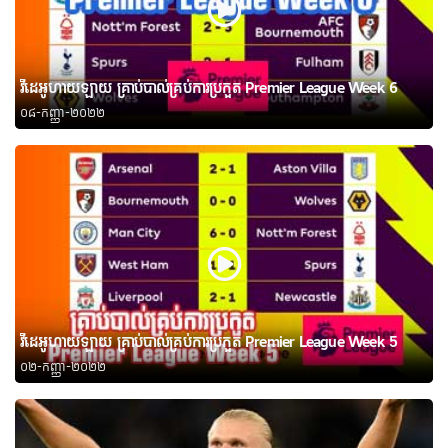
វីដេអូហាយឡាយ គ្រាប់បាល់គ្រប់ការប្រកួត Premier League Week 6
០៨-កញ្ញា-២០២២
វីដេអូហាយឡាយ គ្រាប់បាល់គ្រប់ការប្រកួត Premier League Week 5
០២-កញ្ញា-២០២២