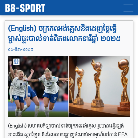
(English) ចក្រភពអង់គ្លេសនឹងដេញថ្លៃធ្វើ
ម្ចាស់ផ្ទះបាល់ទាត់ពិភពលោកនារីឆ្នាំ ២០២៥
០៧-មិនា-២០២៥
(English) សមាគមកីឡាបាល់ទាត់ចក្រភពអង់គ្លេស រួមមានអៀរឡង់
ខាងជើង ស្កុតឡែន និងវែលបានបង្ហាញចំណាប់អារម្មណ៍ទៅកាន់ FIFA