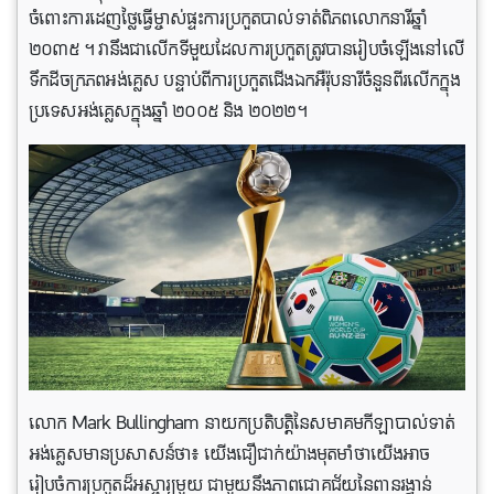
ចំពោះការដេញថ្លៃធ្វើម្ចាស់ផ្ទះការប្រកួតបាល់ទាត់ពិភពលោកនារីឆ្នាំ
២០៣៥ ។ វា​នឹង​ជា​លើក​ទី​មួយ​ដែល​ការ​ប្រកួត​ត្រូវ​បាន​រៀប​ចំ​ឡើង​នៅ​លើ​
ទឹក​ដី​ចក្រភព​អង់គ្លេស បន្ទាប់​ពី​ការ​ប្រកួត​ជើង​ឯក​អឺរ៉ុប​នារី​ចំនួន​ពីរ​លើក​ក្នុង​
ប្រទេស​អង់គ្លេស​ក្នុង​ឆ្នាំ ២០០៥ និង ២០២២។
លោក Mark Bullingham នាយកប្រតិបត្តិនៃសមាគមកីឡាបាល់ទាត់
អង់គ្លេសមានប្រសាសន៍ថា៖ យើងជឿជាក់យ៉ាងមុតមាំថាយើងអាច
រៀបចំការប្រកួតដ៏អស្ចារ្យមួយ ជាមួយនឹងភាពជោគជ័យនៃពានរង្វាន់