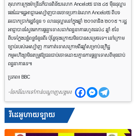
តុលាការក្រុងម៉ាឌ្រីដក៏បានពិន័យលោក Ancelotti ជាង ៤៥ ម៉ឺនដុល្លារ
ផងដែរ។រដ្ឋអាជ្ញាអេស្ប៉ាញបានចោទប្រកាន់លោក Ancelotti ពីបទ
ឆបោកប្រាក់រដ្ឋចំនួន ១ លានដុល្លារនៅក្នុងឆ្នាំ ២០១៣និង ២០១៥ ។ រដ្ឋ
អាជ្ញាបានស្វែងរកការផ្តន្ទាទោសដាក់ពន្ធនាគាររហូតដល់៤ ឆ្នាំ ៩ខែ
ពីបទក្លែងបន្លំពន្ធចំនួនពីរ ប៉ុន្តែចុងក្រោយមិនបានសម្រេចទេ។ នៅក្រោម
ច្បាប់របស់អេស្ប៉ាញ ការកាត់ទោសក្រោមពីរឆ្នាំសម្រាប់ឧក្រិដ្ឋ
កម្មអហិង្សាមិនតម្រូវឱ្យជនជាប់ចោទដោយគ្មានការផ្តន្ទាទោសពីមុនជាប់
ពន្ធនាគារទេ៕
ប្រភព៖ BBC
-ចែករំលែកទៅកាន់បណ្តាញសង្គម៖
វីដេអូហាយឡាយ