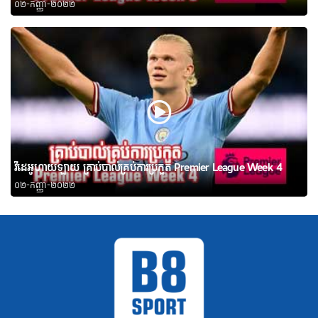
០២-កញ្ញា-២០២២
វីដេអូហាយឡាយ គ្រាប់បាល់គ្រប់ការប្រកួត Premier League Week 4
០២-កញ្ញា-២០២២