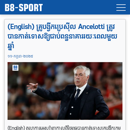
(English) គ្រូបង្វឹកប្រេស៊ីល Ancelotti ត្រូវ
បានកាត់ទោសឱ្យជាប់ពន្ធនាគាររយៈពេលមួយ
ឆ្នាំ
១១-កក្កដា-២០២៥
(English) តុលាការអេស្ប៉ាញកាលពីថ្ងៃពុធបានកាត់ទោសគ្រូបង្វឹកក្រុម