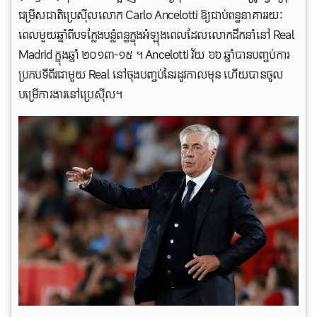
ជម្រីសជាតិប្រេស៊ីលលោក Carlo Ancelotti ឱ្យជាប់ពន្ធនាគាររយៈ
ពេលមួយឆ្នាំពីបទក្លែងបន្លំពន្ធក្នុងអំឡុងពេលដែលលោកដឹកនាំនៅ Real
Madrid ក្នុងឆ្នាំ ២០១៣-១៥ ។ Ancelotti វ័យ ៦៦ ឆ្នាំបានបញ្ចប់ការ
ប្រកបទីពីរជាមួយ Real នៅចុងបញ្ចប់នៃរដូវកាលមុន ហើយបានចូល
បម្រើការងារនៅប្រេស៊ីល។