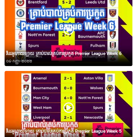
វីដេអូហាយឡាយ គ្រាប់បាល់គ្រប់ការប្រកួត Premier League Week 6
០៨-កញ្ញា-២០២២
វីដេអូហាយឡាយ គ្រាប់បាល់គ្រប់ការប្រកួត Premier League Week 5