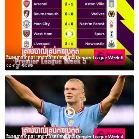
វីដេអូហាយឡាយ គ្រាប់បាល់គ្រប់ការប្រកួត Premier League Week 5
០២-កញ្ញា-២០២២
វីដេអូហាយឡាយ គ្រាប់បាល់គ្រប់ការប្រកួត Premier League Week 4