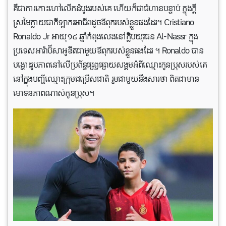
គឺជាការកោះហៅលើកដំបូងរបស់គេ ហើយក៏ជាជំហានបន្ទាប់ ក្នុងក្តី
ស្រមៃក្លាយជាកីឡាករអាជីពដូចឪពុករបស់ខ្លួនផងដែរ។ Cristiano
Ronaldo Jr អាយុ១៤ ឆ្នាំកំពុងលេងនៅក្លិបយុវជន Al-Nassr ក្នុង
ប្រទេសអារ៉ាប៊ីសាអូឌីតជាមួយឪពុករបស់ខ្លួនផងដែរ ។ Ronaldo បាន
បង្ហោះរូបភាពនៅលើប្រព័ន្ធផ្សព្វផ្សាយសង្គមអំពីឈ្មោះកូនប្រុសរបស់គេ
នៅក្នុងបញ្ជីឈ្មោះក្រុមជម្រើសជាតិ រួមជាមួយនឹងសារថា ពិតជាមាន
មោទនភាពណាស់កូនប្រុស។