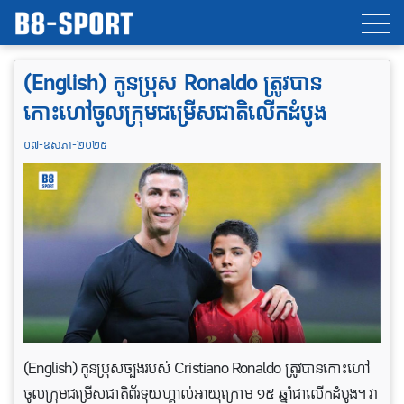
(English) កូនប្រុស​ Ronaldo ត្រូវបាន
កោះហៅ​ចូលក្រុមជម្រើសជាតិលើកដំបូង
០៧-ឧសភា-២០២៥
(English) កូនប្រុសច្បងរបស់ Cristiano Ronaldo ត្រូវបានកោះហៅ
ចូលក្រុមជម្រើសជាតិព័រទុយហ្គាល់អាយុក្រោម ១៥ ឆ្នាំជាលើកដំបូង។ វា