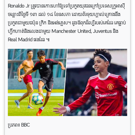
Ronaldo Jr ត្រូវ​បាន​កោះហៅ​ឱ្យទៅ​ប្រកួត​យុវជន​ក្រៅ​ប្រទេស​ក្រូអាស៊ី
ចន្លោះ​ពី​ថ្ងៃ​ទី ១៣ ដល់ ១៨ ខែ​ឧសភា ដោយ​ព័រទុយហ្គាល់​គ្រោង​នឹង​
ប្រកួត​ជាមួយ​ជប៉ុន ក្រិក និង​អង់គ្លេស។ ដូចឪពុកដ៏ល្បីរបស់គេដែរ គេធ្លាប់
ហ្វឹកហាត់និងលេងជាមួយ Manchester United, Juventus និង
Real Madrid ផងដែរ ៕
ប្រភព៖ BBC