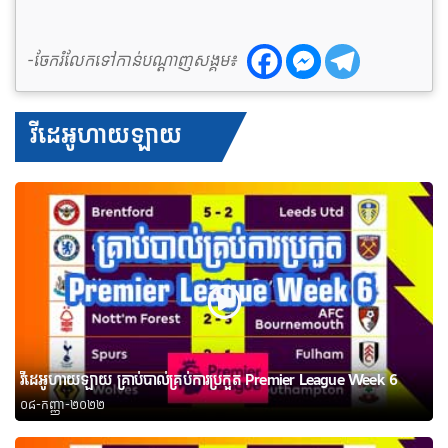
-ចែករំលែកទៅកាន់បណ្តាញសង្គម៖
វីដេអូហាយឡាយ
វីដេអូហាយឡាយ គ្រាប់បាល់គ្រប់ការប្រកួត Premier League Week 6
០៨-កញ្ញា-២០២២