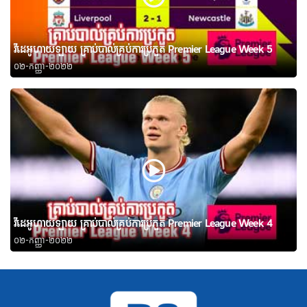
វីដេអូហាយឡាយ គ្រាប់បាល់គ្រប់ការប្រកួត Premier League Week 5
០២-កញ្ញា-២០២២
វីដេអូហាយឡាយ គ្រាប់បាល់គ្រប់ការប្រកួត Premier League Week 4
០២-កញ្ញា-២០២២