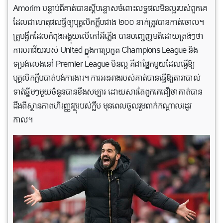
Amorim បន្ទាប់ពីគាត់បានស្តីបន្ទោសចំពោះលទ្ធផលមិនល្អរបស់ពួកគេ
ដែលជាហេតុផលធ្វីឲ្យបុគ្គលិកក្លឹបជាង ២០០ នាក់ត្រូវបានកាត់ចោល។
គ្រូបង្វឹកដែលកំពុងអង្គុយលើកៅអីភ្លើង បានបញ្ចេញមតិដោយត្រង់ៗថា
ការបរាជ័យរបស់ United ក្នុងការប្រកួត Champions League និង
ទម្រង់លេងនៅ Premier League មិនល្អ គឺជាផ្នែកមួយដែលធ្វើឱ្យ
បុគ្គលិកក្លឹបបាត់បង់ការងារ។ ការអះអាងរបស់គាត់បានធ្វើឱ្យតារាបាល់
ទាត់ឆ្នីមៗមួយចំនួនបានខឹងសម្បារ ដោយសារតែពួកគេជឿថាគាត់បាន
ដឹងពីស្ថានភាពហិរញ្ញវត្ថុរបស់ក្លឹប មុនពេលចូលរួមពាក់កណ្តាលរដូវ
កាល។