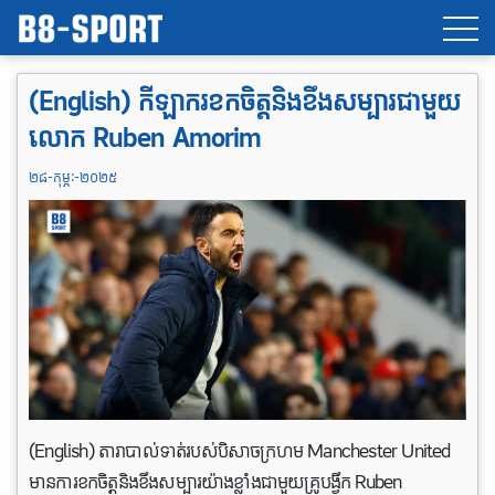
(English) កីឡាករខកចិត្តនិងខឹងសម្បារជាមួយ
លោក Ruben Amorim
២៨-កុម្ភៈ-២០២៥
(English) តារាបាល់ទាត់របស់បិសាចក្រហម Manchester United
មានការខកចិត្តនិងខឹងសម្បារយ៉ាងខ្លាំងជាមួយគ្រូបង្វឹក Ruben