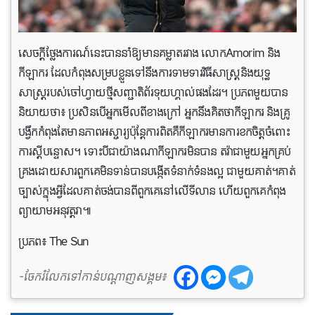
សេចក្តីថ្លែងការណ៍នេះបាននាំឱ្យមានគម្លាតរវាង លោកAmorim និង
កីឡាករ ដែលកំពុងសម្របខ្លួនទៅនឹងការទាមទារវិធីសាស្រ្តនិងយុទ្ធ
សាស្រ្តរបស់ចៅហ្វាយថ្មីសញ្ជាតិព័រទុយហ្គាល់ផងដែរ។ ប្រភព​មួយ​បាន​
និយាយ​ថា៖ ប្រសិន​បើ​អ្នក​មើលពីខាងក្រៅ អ្នក​នឹង​គិត​ថា​កីឡាករ និងគ្រូ
បង្វឹកកំពុង​តែ​មាន​ភាព​អស្ចារ្យប៉ុន្តែការពិតគឺកីឡាករមានការខកចិត្តចំពោះ
ការស្តីបន្ទោស។ ទោះ​បី​ជា​យ៉ាង​ណា​កីឡាករមិន​បាន​ តវ៉ាជាមួយ​អ្នក​គ្រប់​
គ្រង​ដោយ​សារ​ពួក​គេ​មិន​ទាន់​បាន​បង្កើត​ទំនាក់​ទំនងល្អ ជាមួយ​គាត់​។គាត់
ច្បាស់ក្នុងអ្វីដែលគាត់ចង់បានពីពួកគេនៅលើទីលាន ហើយពួកគេកំពុង
ព្យាយាមអនុវត្តវា៕
ប្រភព៖ The Sun
-ចែករំលែកទៅកាន់បណ្តាញសង្គម៖