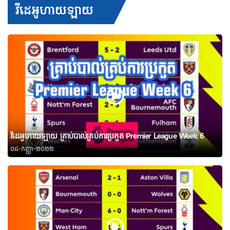
វីដេអូហាយឡាយ
វីដេអូហាយឡាយ គ្រាប់បាល់គ្រប់ការប្រកួត Premier League Week 6
០៨-កញ្ញា-២០២២