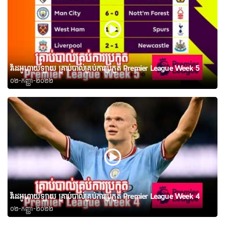
វីដេអូហាយឡាយ គ្រាប់បាល់គ្រប់ការប្រកួត Premier League Week 5
០២-កញ្ញា-២០២២
វីដេអូហាយឡាយ គ្រាប់បាល់គ្រប់ការប្រកួត Premier League Week 4
០២-កញ្ញា-២០២២