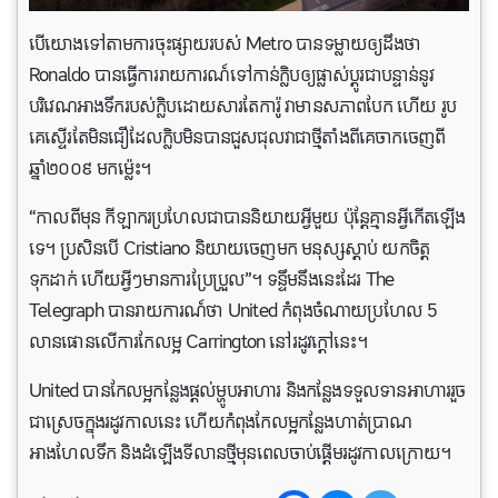
បើយោងទៅតាមការចុះផ្សាយរបស់ Metro បានទម្លាយឲ្យដឹងថា
Ronaldo បានធ្វើការរាយការណ៍ទៅកាន់ក្លិបឲ្យផ្លាស់ប្តូរជាបន្ទាន់នូវ
បរិវេណអាងទឹករបស់ក្លិបដោយសារតែការ៉ូ វាមានសភាពបែក ហើយ រូប
គេស្ទើរតែមិនជឿដែលក្លិបមិនបានជួសជុលវាជាថ្មីតាំងពីគេចាកចេញពី
ឆ្នាំ២០០៩ មកម្ល៉េះ។
“កាលពីមុន កីឡាករប្រហែលជាបាននិយាយអ្វីមួយ ប៉ុន្តែគ្មានអ្វីកើតឡើង
ទេ។ ប្រសិនបើ Cristiano និយាយចេញមក មនុស្សស្តាប់ យកចិត្ត
ទុកដាក់ ហើយអ្វីៗមានការ​ប្រែប្រួល”។ ទន្ទឹមនឹងនេះដែរ The
Telegraph បានរាយការណ៍ថា United កំពុងចំណាយប្រហែល 5
លានផោនលើការកែលម្អ Carrington នៅរដូវក្តៅនេះ។
United បានកែលម្អកន្លែងផ្តល់ម្ហូបអាហារ និងកន្លែងទទួលទានអាហាររួច
ជាស្រេចក្នុងរដូវកាលនេះ ហើយកំពុងកែលម្អកន្លែងហាត់ប្រាណ
អាងហែលទឹក និងដំឡើងទីលានថ្មីមុនពេលចាប់ផ្តើមរដូវកាលក្រោយ។