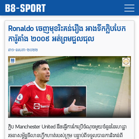
Ronaldo ចេញមុខរិះគន់រឿង អាងទឹកក្លិបបែក
ការ៉ូតាំង ២០០៩ អត់ព្រមជួលជុល
៣១-ឧសភា-២០២២
ក្លិប Manchester United នឹងធ្វើការកែប្រើចំណុចមួយចំនួននៃហេដ្ឋា
រចនាសម្ព័ន្ធទីលានហ្វឹកហាត់របស់ក្រុម បន្ទាប់ពីទទួលបានការរិះគន់ពី