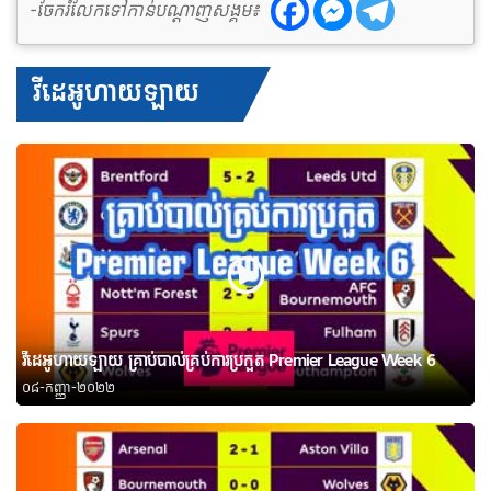
-ចែករំលែកទៅកាន់បណ្តាញសង្គម៖
វីដេអូហាយឡាយ
វីដេអូហាយឡាយ គ្រាប់បាល់គ្រប់ការប្រកួត Premier League Week 6
០៨-កញ្ញា-២០២២