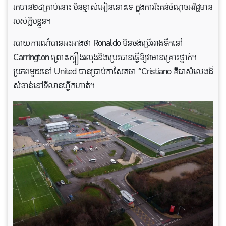
រកបាន២៤គ្រាប់នោះ មិនខ្មាស់អៀននោះទេ ក្នុងការរិះគន់ចំណុចអវិជ្ជមាន
របស់ក្លិបខ្លួន។
របាយការណ៍​បាន​អះអាង​ថា Ronaldo មិនចង់​ប្រើ​អាង​ទឹក​នៅ
Carrington ព្រោះ​ក្បឿង​រលុង​និង​ប្រេះ​បាន​ធ្វើ​ឱ្យ​វា​មាន​គ្រោះថ្នាក់។
ប្រភពមួយនៅ United បានប្រាប់កាសែតថា “Cristiano គឺជាសំលេងដ៏
សំខាន់នៅទីលានហ្វឹកហាត់។