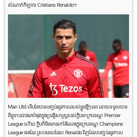
សំណាក់កីឡាករ Cristiano Ronaldo។
Man Utd ទើបតែបានបញ្ចប់រដូវកាលរបស់ខ្លួនថ្មីៗនេះ ដោយទទួលបាន
ពិន្ទុទាបជាងគេបំផុតក្នុងប្រវត្តិសាស្រ្តរបស់ក្លិបនាក្របខណ្ឌ Premier
League ហើយ ក្លិបក៏មិនមានកៅអីលេងក្នុងក្របខណ្ឌ Champions
League ផងដែរ ស្របពេលដែល Ronaldo វិញដែលបញ្ចប់រដូវកាល