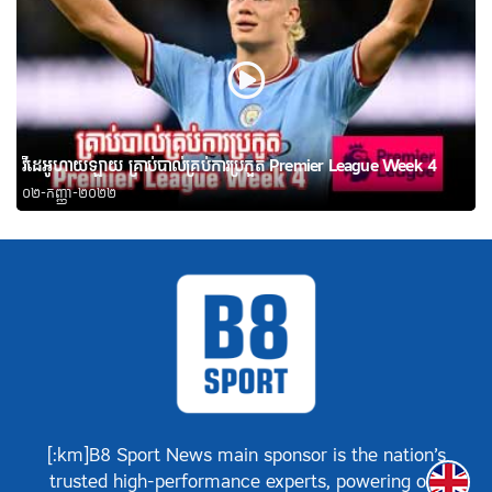
វីដេអូហាយឡាយ គ្រាប់បាល់គ្រប់ការប្រកួត Premier League Week 4
០២-កញ្ញា-២០២២
[:km]B8 Sport News main sponsor is the nation’s
Englis
trusted high-performance experts, powering our