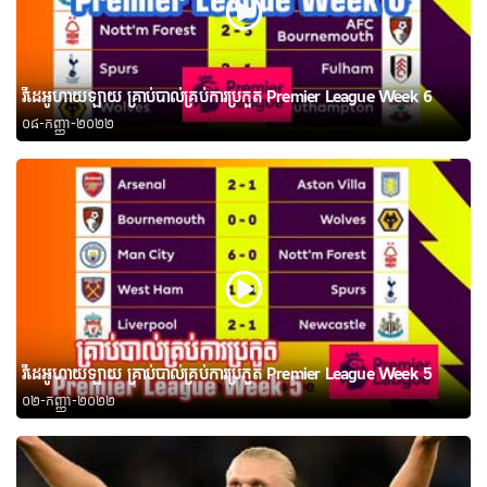
វីដេអូហាយឡាយ គ្រាប់បាល់គ្រប់ការប្រកួត Premier League Week 6
០៨-កញ្ញា-២០២២
វីដេអូហាយឡាយ គ្រាប់បាល់គ្រប់ការប្រកួត Premier League Week 5
០២-កញ្ញា-២០២២