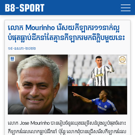
លោក Mourinho រើស​យកីឡាករ១១នាក់​ល្អ
បំផុត​ធ្លាប់​ដឹកនាំ​តែ​គ្មាន​កីឡាករមក​ពី​ក្លិប​មួយ​នេះ
១៩-ឧសភា-២០២២
លោក Jose Mourinho បានរៀបចំនូវឈុតជម្រើសដំបូងល្អបំផុតចំពោះ
កីឡាករដែលលោកធ្លាប់ដឹកនាំ ប៉ុន្តែ លោកពុំបានជ្រើសរើសកីឡាករដែល