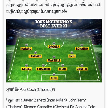
កីឡាករល្អៗលំដាប់ពិភពលោកជាច្រើនដូចគ្នា ដូច្នេះលោកក៏បានរៀបចំជា
ជម្រើសដំបូងល្អបំផុតមួយ ដែលមានដូចតទៅ៖
អ្នកចាំទី៖ Petr Cech (Chelsea)។
ខ្សែការពារ៖ Javier Zanetti (Inter Milan), John Terry
(Chelsea), Ricardo Carvalho (Chelsea) និង Ashley Cole