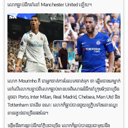
លោកធ្លាប់ដឹកនាំនៅ Manchester United ឡើយ។
លោក Mourinho គឺ ជាអ្នកចាត់ការដែលគេចាត់ទុក ថា ឆ្នើមជាងគេម្នាក់
នៅលើលោកបន្ទាប់ពីលោកធ្លាប់មានបទពិសោធន៍ដឹកនាំក្រុមធំៗជាច្រើន
ដូចជា Porto, Inter Milan, Real Madrid, Chelsea, Man Utd និង
Tottenham ជាដើម ខណៈ លោកក៏ធ្លាប់បានជួយឲ្យក្លិបទាំងនោះឈ្នះ
ពានរង្វាន់ជាច្រើនផងដែរ។
ទន្ទឹមនឹងការធ្លាប់ដឹកនាំក្លិបជាច្រើន លោកក៏ធ្លាប់បានជួបជាមួយនឹង