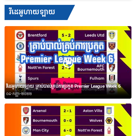
វីដេអូហាយឡាយ
វីដេអូហាយឡាយ គ្រាប់បាល់គ្រប់ការប្រកួត Premier League Week 6
០៨-កញ្ញា-២០២២