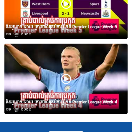
វីដេអូហាយឡាយ គ្រាប់បាល់គ្រប់ការប្រកួត Premier League Week 5
០២-កញ្ញា-២០២២
វីដេអូហាយឡាយ គ្រាប់បាល់គ្រប់ការប្រកួត Premier League Week 4
០២-កញ្ញា-២០២២