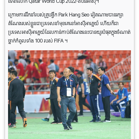
ពិភពលោក Qatar World Cup 2022-តំបន់អាស៊ី។
ក្រោមការដឹកនាំរបស់គ្រូបង្វឹក Park Hang Seo វៀតណាមបានរក្សា
តំណែងរបស់ខ្លួនជាប្រទេសនាំមុខគេនៅអាស៊ីអាគ្នេយ៍ ហើយក៏ជា
ប្រទេសអាស៊ីអាគ្នេយ៍ដែលកាន់កាប់តំណែងនេះបានយូរបំផុតក្នុងចំណាត់
ថ្នាក់កំពូលទាំង 100 របស់ FIFA ។