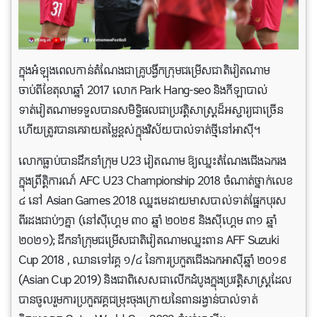
ក្នុងអំឡុងពេលកាន់តំណែងជាគ្រូបង្វឹកក្រុមជម្រើសជាតិវៀតណាម
ចាប់ពីខែតុលាឆ្នាំ 2017 លោក Park Hang-seo និងកីឡាបាល់
ទាត់វៀតណាមទទួលបានសមិទ្ធិផលជាប្រវត្តិសាស្ត្រដ៏អស្ចារ្យជាច្រើន
ហើយត្រូវបានគេវាយតម្លៃខ្ពស់ក្នុងវិស័យបាល់ទាត់ថ្មីនៅអាស៊ី។
លោកធ្លាប់បានដឹកនាំក្រុម U23 វៀតណាម ឱ្យឈ្នះតំណែងជើងឯករង
ក្នុងព្រឹត្តិការណ៍ AFC U23 Championship 2018 ចំណាត់ថ្នាក់លេខ
៤ នៅ Asian Games 2018 ឈ្នះមេដាយមាសបាល់ទាត់ផ្នែកបុរស
ពីរដងជាប់ៗគ្នា (នៅស៊ីហ្គេម ៣០ ឆ្នាំ ២០២៩ និងស៊ីហ្គេម ៣១ ឆ្នាំ
២០២១); ដឹកនាំក្រុមជម្រើស​ជាតិ​វៀតណាមឈ្នះពាន AFF Suzuki
Cup 2018 , ឈានទៅវគ្គ ១/៤ នៃការប្រកួតជើងឯកអាស៊ីឆ្នាំ ២០១៩
(Asian Cup 2019) និងជាពិសេសជាលើកដំបូងក្នុងប្រវត្តិសាស្ត្រដែល
បានចូលរួមការប្រកួតវគ្គជម្រុះចុងក្រោយនៃពានរង្វាន់បាល់ទាត់