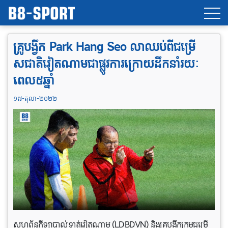
គ្រូ​បង្វឹក Park Hang Seo លា​ឈប់​ពី​ជម្រើ
សជាតិ​វៀតណាម​ជា​ផ្លូវ​ការ​ក្រោយ​ដឹកនាំរយៈ​
ពេល​៥​ឆ្នាំ
១៧-តុលា-២០២២
សហព័ន្ធកីឡាបាល់ទាត់វៀតណាម (LDBDVN) និងគ្រូបង្វឹកក្រុមជម្រើ