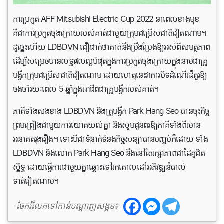
ការប្រកួត AFF Mitsubishi Electric Cup 2022 នាពេលខាងមុខ
គឺជាការប្រកួតចុងក្រោយរបស់គាត់ជាមួយក្រុមជម្រើសជាតិវៀតណាម។
ដូច្នេះហើយ LDBDVN ជឿជាក់ថាគាត់នឹងប្រឹងប្រែងឱ្យអស់ពីសមត្ថភាព
ដើម្បីសម្រេចបានលទ្ធផលល្អបំផុតក្នុងការប្រកួតចុងក្រោយក្នុងនាមជាគ្រូ
បង្វឹកក្រុមជម្រើស​ជាតិវៀតណាម ដោយហេតុនេះវាការបិទដំណើរដ៏គួរឱ្យ
ចងចាំរយៈពេល 5 ឆ្នាំក្នុងអាជីពជាគ្រូបង្វឹករបស់គាត់។
ភាគីទាំងសងខាង LDBDVN និងគ្រូបង្វឹក Park Hang Seo បានចុះកិច្ច
ព្រមព្រៀងជាមួយការយោគយល់គ្នា និងសូមជូនពរឱ្យភាគីទាំងពីរមាន
អនាគតរុងរឿង។ ទោះបីជាទំនាក់ទំនងកិច្ចសន្យាបានបញ្ចប់ក៏ដោយ ទាំង
LDBDVN និងលោក Park Hang Seo នឹងនៅតែរក្សាភាពជាដៃគូជិត
ស្និទ្ធ ដោយធ្វើការជាមួយគ្នាឆ្ពោះទៅរកគោលដៅអភិវឌ្ឍន៍បាល់
ទាត់វៀតណាម។
-ចែករំលែកទៅកាន់បណ្តាញសង្គម៖