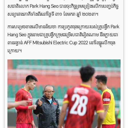
សជាតិលោក Park Hang Seo បានចុះកិច្ចព្រមព្រៀងលើការបញ្ចប់កិច្ច
សន្យារវាងភាគីទាំងពីរនៅថ្ងៃទី ៣១ ខែមករា ឆ្នាំ ២០២៣។
ការសម្រេចខាងលើមានន័យថា ការប្រកួតចុងក្រោយរបស់គ្រូបង្វឹក Park
Hang Seo ក្នុងនាមជាគ្រូបង្វឹកក្រុមជម្រើសជាតិវៀតណាម នឹងក្លាយជា
ពានរង្វាន់ AFF Mitsubishi Electric Cup 2022 នៅខែធ្នូលើកចុង
ក្រោយ។