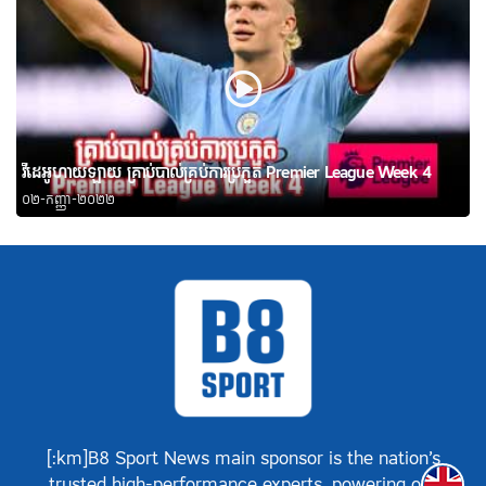
វីដេអូហាយឡាយ គ្រាប់បាល់គ្រប់ការប្រកួត Premier League Week 4
០២-កញ្ញា-២០២២
[:km]B8 Sport News main sponsor is the nation’s
Englis
trusted high-performance experts, powering our