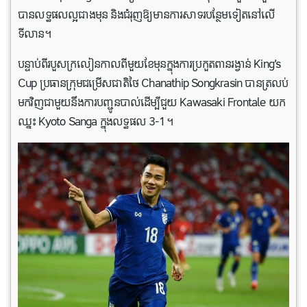
បាន​លទ្ធផល​ល្អ​ជាង​មុន និង​ជំរុញ​ឱ្យ​មាន​ការ​សាទរ​បន្ថែម​ទៀត​នៅ​លើ​
ទីលាន។
បន្ទាប់ពីរបួសក្រលៀនកាលពីមួយខែមុនក្នុងការប្រកួតពានរង្វាន់ King’s
Cup ប្រធានក្រុមជម្រើសជាតិថៃ Chanathip Songkrasin បានត្រលប់
មកវិញជាមួយនឹងការបញ្ជូនបាល់ដើម្បីជួយ Kawasaki Frontale យក
ឈ្នះ Kyoto Sanga ក្នុងលទ្ធផល 3-1 ។