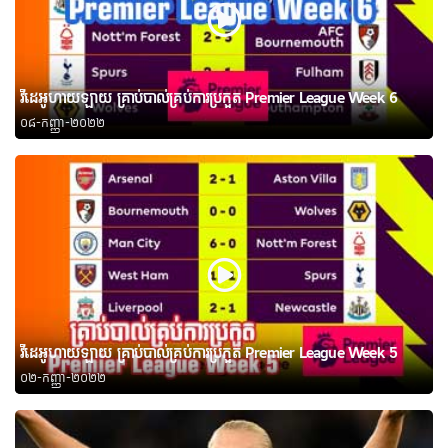
វីដេអូហាយឡាយ គ្រាប់បាល់គ្រប់ការប្រកួត Premier League Week 6
០៨-កញ្ញា-២០២២
វីដេអូហាយឡាយ គ្រាប់បាល់គ្រប់ការប្រកួត Premier League Week 5
០២-កញ្ញា-២០២២