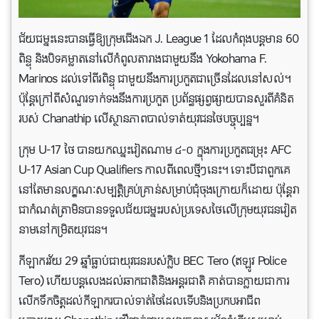
ជ័យជម្នះនេះបានធ្វើឱ្យក្រុមជើងឯក J. League 1 ដែលកំពុងបន្តមាន 60
ពិន្ទុ និងបិទគម្លាតនៅលើកំពូលតារាងជាមួយនឹង Yokohama F.
Marinos ដល់ទៅពីរពិន្ទុ ជាមួយនឹងការប្រកួតជាច្រើនដែលនៅសល់។
ប៉ុន្តែ​ក្រៅ​ពី​សំណួរ​ទាក់ទង​នឹង​ការ​ប្រកួត ប្រព័ន្ធ​ផ្សព្វផ្សាយ​បាន​សួរ​ពី​គំនិត​
របស់ Chanathip លើ​ស្ថាន​ភាព​បាល់ទាត់​យុវជន​ថៃ​បច្ចុប្បន្ន។
ក្រុម U-17 ថៃ បាន​យក​ឈ្នះ​វៀតណាម ៤-០ ក្នុង​ការ​ប្រកួត​ជម្រុះ AFC
U-17 Asian Cup Qualifiers កាល​ពី​ពេល​ថ្មីៗ​នេះ។ ទោះបីជាពួកគេ
នៅតែមានលក្ខណៈសម្បត្តិគ្រប់គ្រាន់សម្រាប់ជុំចុងក្រោយក៏ដោយ ប៉ុន្តែវា
ជាកំណត់​ត្រាមិនបានទទួលជ័យជម្នះរបស់ប្រទេសថៃលើ​ក្រុមយុវជនវៀត
នាមនៅកម្រិតយុវជន​។
កីឡាករវ័យ 29 ឆ្នាំធ្លាប់ជាយុវជនរបស់ក្លិប BEC Tero (ឥឡូវ Police
Tero) ហើយ​បន្ត​លេង​ដល់ឆាកជាតិ​និង​អន្តរជាតិ គាត់បានក្លាយជាការ
លើកទឹកចិត្តដល់កីឡាករបាល់ទាត់ថៃដែលទើបនិង​ប្រកបអាជីព