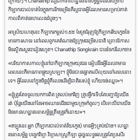
ក្រោយៗ។ Chanathip ជឿជាក់​ថា​ហេដ្ឋារចនាសម្ព័ន្ធ​ទំនើប​សម្រាប់​
កីឡាករ​បាល់ទាត់​ថៃ​ក្នុង​ការ​រីកចម្រើន​គឺ​ល្អ​ជាង​អ្វី​ដែល​មាន​សម្រាប់​គាត់​
កាលពី​គាត់នឋោលេង​ដំបូងៗ​។
អាស្រ័យហេតុនេះ កីឡាករកម្ពស់១.៥៥ មែត្រជំរុញឱ្យកីឡាករវ័យក្មេងថៃ
មានការសាទរ នៅពេលពួកគេតំណាងឱ្យក្រុមជម្រើសជាតិ ព្រោះឱកាស
មិនស្ថិតស្ថេរជារៀងរហូត។ Chanathip Songkrain បានចែករំលែកថា៖
«បរិយាកាស​កាល​ខ្ញុំ​នៅ​ជា​កីឡាករ​ក្រុម​យុវជន​ ធៀប​នឹង​អ្វី​ដែល​វា​មាន​
ពេល​នេះ​គឺ​មាន​ភាព​ផ្ទុយ​ស្រឡះ។ ខ្ញុំ​មិន​បាន​ផ្តោត​លើ​លុយ​នៅ​ពេល​នោះ​
ទេ។ អ្វី​ដែល​នៅ​ក្នុង​ចិត្ត​ខ្ញុំ​គឺ​លេង​ដើម្បី​ជាតិ​របស់​ខ្ញុំ ហើយ​ចង់​ឈ្នះ»។
«ខ្ញុំត្រូវតែទទួលយកការពិត ត្រលប់មកវិញ គ្រូបង្វឹកទើបតែបញ្ជាឱ្យយើង
រត់ ប៉ុន្តែយើងនៅតែអាចឈានជើងជាមួយក្រុមកំពូលៗ បើទោះបីជាយើង
មិនមានហេដ្ឋារចនាសម្ព័ន្ធត្រឹមត្រូវក៏ដោយ»។
«ឥឡូវនេះ អ្នក (កីឡាករបាល់ទាត់វ័យក្មេង) មានអ្វីៗគ្រប់យ៉ាង។ ហេដ្ឋា
រចនាសម្ព័ន្ធ បច្ចេកវិទ្យា វិទ្យាសាស្ត្រកីឡា ដូច្នេះលទ្ធផលត្រូវតែប្រសើរ