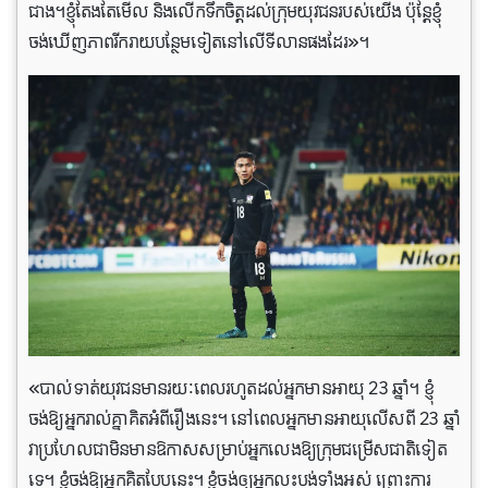
ជាង។ខ្ញុំតែងតែមើល និងលើកទឹកចិត្តដល់ក្រុមយុវជនរបស់យើង ប៉ុន្តែខ្ញុំ
ចង់ឃើញភាពរីករាយបន្ថែមទៀតនៅលើទីលានផងដែរ»។
«បាល់ទាត់យុវជនមានរយៈពេលរហូតដល់អ្នកមានអាយុ 23 ឆ្នាំ។ ខ្ញុំ
ចង់ឱ្យអ្នករាល់គ្នាគិតអំពីរឿងនេះ។ នៅ​ពេល​អ្នក​មាន​អាយុ​លើស​ពី 23 ឆ្នាំ
វា​ប្រហែល​ជា​មិន​​មាន​ឱកាស​សម្រាប់​អ្នក​លេង​ឱ្យ​ក្រុម​ជម្រើស​ជាតិ​ទៀត​
ទេ។ ខ្ញុំចង់ឱ្យអ្នកគិតបែបនេះ។ ខ្ញុំ​ចង់​ឲ្យ​អ្នក​លះបង់​ទាំង​អស់ ព្រោះ​ការ​