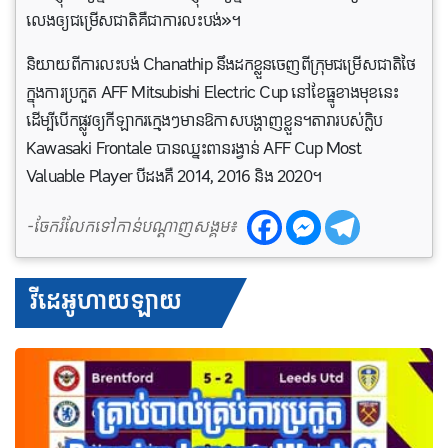
លេង​ឲ្យ​ជម្រើស​ជាតិ​គឺ​ជា​ការ​លះបង់»។
និយាយ​ពី​ការ​លះបង់ Chanathip នឹង​ដក​ខ្លួន​ចេញ​ពី​ក្រុម​ជម្រើស​ជាតិ​ថៃ​
ក្នុង​ការ​ប្រកួត AFF Mitsubishi Electric Cup នៅ​ខែ​ធ្នូ​ខាង​មុខ​នេះ
ដើម្បី​បើក​ផ្លូវ​ឲ្យ​កីឡាករ​ក្មេងៗ​មាន​ឱកាស​បង្ហាញខ្លួន​។តារារបស់​ក្លិប
Kawasaki Frontale បានឈ្នះពានរង្វាន់ AFF Cup Most
Valuable Player បីដងគឺ 2014, 2016 និង 2020។
-ចែករំលែកទៅកាន់បណ្តាញសង្គម៖
វីដេអូហាយឡាយ