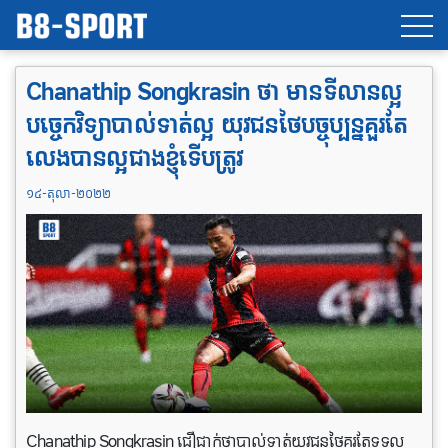
Chanathip Songkrasin ថា មានទីលានល្អ
បច្ចេកវិទ្យាបាល់ទាត់ល្អ យុវជនថៃបច្ចុប្បន្នគួរតែ
លេង​បាន​ល្អជាងខ្ញុំទើបត្រូវ
១៤-តុលា-២០២២
Chanathip Songkrasin ជឿជាក់​ថា​បាល់ទាត់​យុវជន​ថៃ​គួរ​តែ​ទទួល​