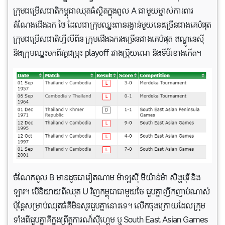
ក្រុមជម្រើសជាតិ​កម្ពុជាឈុតធំ​ស្ថិត​ក្នុងពូល A ជាមួយម្ចាស់​ការពារ
តំណែងជើងឯក ថៃ ដែលជាក្រុម​ឈ្នះពាន​រង្វាន់​មួយនេះច្រើនជាង​គេបំផុត
ក្រុមជម្រើសជាតិ​ហ្វីលីពីន ក្រុម​ជើងឯករង​ច្រើនជាង​គេបំផុត ឥណ្ឌូនេស៊ី
និង​ក្រុម​ឈ្នះ​មក​ពីវគ្គជម្រុះ playoff រវាង​ប្រ៊ុយណេ និង​ទីម័រខាងកើត។
ចំណែកពូល B មាន​ដូចជាវៀតណាម ម៉ាឡស៊ី មីយ៉ាន់ម៉ា សិង្ហបុរី និង​
ឡាវ។ បើ​និយាយពីឈុត U វិញ​កម្ពុជាជាមួយថៃ ជួបគ្នាញឹកញាប់ណាស់
ប៉ុន្តែសម្រាប់​ឈុត​ធំ​គឺមិនសូវ​ជួបគ្នា​នោះទេ។ លើក​ចុងក្រោយដែលក្រុម
ទាំងពីជួបគ្នា​គឺ​ក្នុងព្រឹត្តការណ៍ស៊ីហ្គេម ឬ South East Asian Games