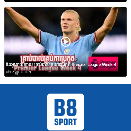
វីដេអូហាយឡាយ គ្រាប់បាល់គ្រប់ការប្រកួត Premier League Week 4
០២-កញ្ញា-២០២២