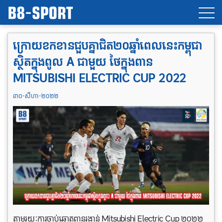
ក្រោយខកខានជួបគ្នាជិត២០ឆ្នាំពេលនេះកម្ពុជា
ស្ថិតក្នុងពូល A ជាមួយ ថៃ​ក្នុងពាន
MITSUBISHI ELECTRIC CUP 2022
៣០-សីហា-២០២២
តាមរយៈការ​ចាប់​ឆ្នោត​ពាន​រង្វាន់​ Mitsubishi Electric Cup ២០២២​