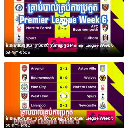
វីដេអូហាយឡាយ គ្រាប់បាល់គ្រប់ការប្រកួត Premier League Week 6
០៨-កញ្ញា-២០២២
វីដេអូហាយឡាយ គ្រាប់បាល់គ្រប់ការប្រកួត Premier League Week 5
០២-កញ្ញា-២០២២