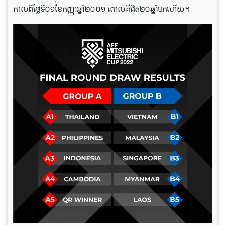
កាល​ពីថ្ងៃទី០១​ខែកញ្ញា​ឆ្នាំ២០០១ ពោលគឺជិត២០ឆ្នាំមក​ហើយ។