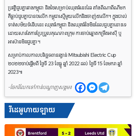
ប្រវត្តិជួបគ្នា​រវាង​កម្ពុជា និង​ថៃសម្រាប់​ឈុត​ធំនេះដែរ តាំងពីណាពីណីមក
គឺធ្លាប់ជួបគ្នា​បាន​៦​លើក កម្ពុជាស្មើមួយលើក​និងចាញ់៥​លើក។ ក្នុង​បាល់
ទាត់សម័យទំនើប​នេះ ឈុតធំកម្ពុជា និង​ឈុតធំថៃ​មិនដែលជួបគ្នា​នោះទេ
ដោយ​សារ​តែការ​ប្រែប្រួលគុណភាពក្រុម ការ​ចាប់​ឆ្នោត​កម្រឹតអាស៊ី ឬ
អាស៊ានមិនជួបគ្នា។
សម្រាប់​កាលកាលបរិច្ឆេទ​ពាន​រង្វាន់​ Mitsubishi Electric Cup
២០២២ចាប់​ផ្ដើមពី ថ្ងៃទី 23 ខែធ្នូ ឆ្នាំ 2022 ដល់ ថ្ងៃទី 15 ខែមករា ឆ្នាំ
2023៕
-ចែករំលែកទៅកាន់បណ្តាញសង្គម៖
វីដេអូហាយឡាយ