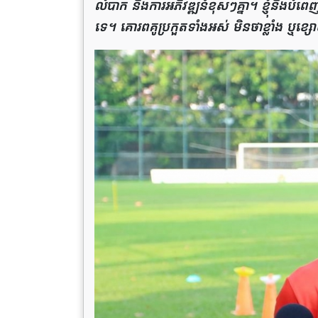
លំបាក និងការអភិវឌ្ឍន៍ខុសៗគ្នា។ ខ្ញុំនឹងបំពេញត
ទេ។ គោរពគូប្រកួតទាំងអស់ មិនថាខ្លាំង ឬខ្