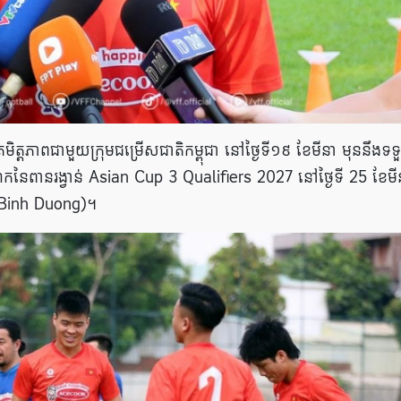
ិត្តភាពជាមួយក្រុមជម្រើសជាតិកម្ពុជា នៅថ្ងៃទី១៩ ខែមីនា មុននឹងទ
ើកឆាកនៃពានរង្វាន់ Asian Cup 3 Qualifiers 2027 នៅថ្ងៃទី 25 ខែម
 (Binh Duong)។