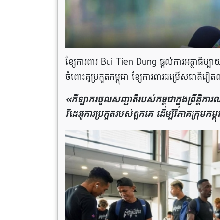
ខ្សែការពារ Bui Tien Dung ផ្តល់ការអត្ថាធិប្បាយ
ចំពោះគូប្រកួតកម្ពុជា ខ្សែការពារជម្រើសជាត
«កីឡាករចូលសញ្ជាតិរបស់កម្ពុជាក្នុងព្រឹ
វីដេអូការប្រកួតរបស់ពួកគេ ដើម្បីវិភាគក្រុមកម្ព