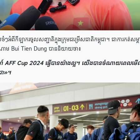
ចំៗអំពីកីឡាករចូលសញ្ជាតិក្នុងក្រុមជម្រើសជាតិកម្ពុជា។ ជាការកត់សម្គ
ិវៀតណាម Bui Tien Dung បាននិយាយថា៖
ត្តិការណ៍ AFF Cup 2024 ធ្វើបានយ៉ាងល្អ។ យើងបានចំណាយពេលមើ
ុជា»។