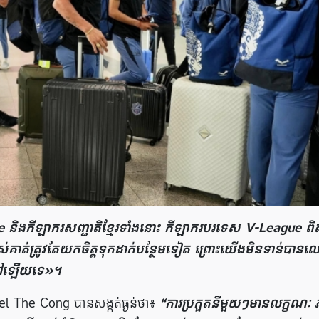
 និងកីឡាករសញ្ជាតិខ្មែរទាំងនោះ កីឡាករបរទេស V-League ពិ
របស់គាត់ត្រូវតែយកចិត្តទុកដាក់បន្ថែមទៀត ព្រោះយើងមិនទាន់បានល
េនៅឡើយទេ»។
tel The Cong បានសង្កត់ធ្ងន់ថា៖
“ការប្រកួតនីមួយៗមានលក្ខណៈ 