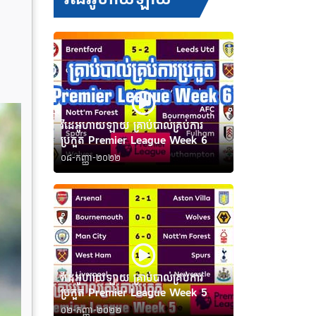
វីដេអូហាយឡាយ គ្រាប់បាល់គ្រប់ការ
ប្រកួត Premier League Week 6
០៨-កញ្ញា-២០២២
វីដេអូហាយឡាយ គ្រាប់បាល់គ្រប់ការ
ប្រកួត Premier League Week 5
០២-កញ្ញា-២០២២