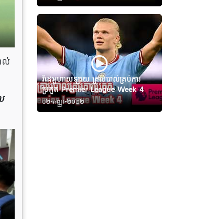
ាល់
វីដេអូហាយឡាយ គ្រាប់បាល់គ្រប់ការ
ប្រកួត Premier League Week 4
ល
០២-កញ្ញា-២០២២