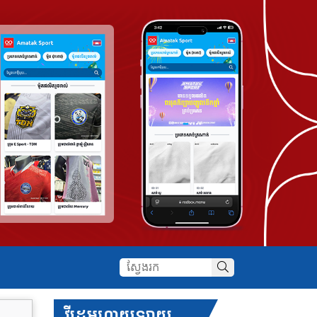
វីដេអូហាយឡាយ