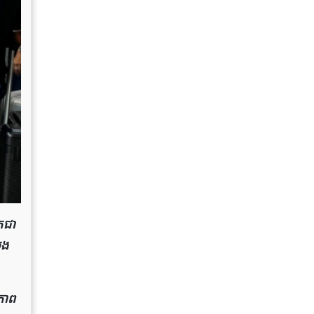
តជា
េង
ភាព