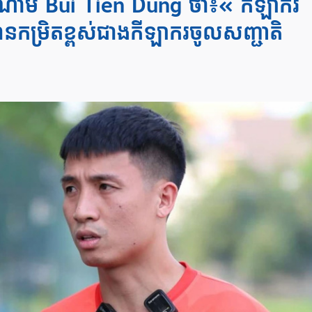
ៀតណាម Bui Tien Dung ថា៖« កីឡាករ
កម្រិតខ្ពស់ជាងកីឡាករចូលសញ្ជាតិ