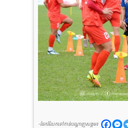
-ចែករំលែកទៅកាន់បណ្តាញសង្គម៖