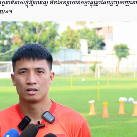
ួនាទីរបស់ខ្ញុំឱ្យបានល្អ មិនមែនប្រកាន់កម្មវត្ថុត្រូវតែឈ្នះឬចាញ់នោ
សោយ»។