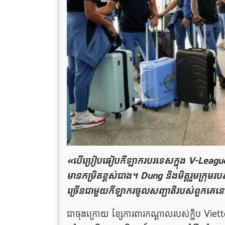
«បើប្រៀបធៀបកីឡាករបរទេសក្នុង V-League
មានកម្រិតខ្ពស់ជាង។ Dung និងមិត្តរួមក្រុម
ច្រើនជាមួយកីឡាករចូលសញ្ជាតិរបស់ពួកគ
ជាចុងក្រោយ ខ្សែការពារកណ្តាលរបស់ក្លិប Viet