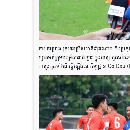
តាមគម្រោង ក្រុមជម្រើសជាតិវៀតណាម នឹងប្រកួតម
ស្វាគមន៍ក្រុមជម្រើសជាតិឡាវ ក្នុងការប្រកួតប
ការប្រកួតទាំងពីរធ្វើឡើងនៅកីឡដ្ឋាន Go Dau