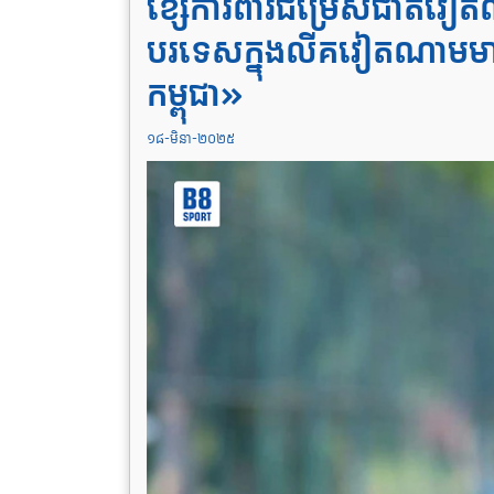
ខ្សែការពារជម្រើសជាតិវ
បរទេសក្នុងលីគវៀតណាមមាន
កម្ពុជា»
១៨-មិនា-២០២៥