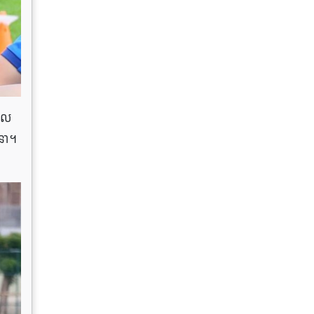
ទួល
ីនា។