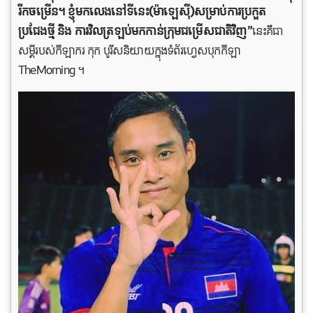
រីកចម្រើន។ ខ្ញុំមកលេងនៅ​ទី​នេះ(ម៉ាឡេស៊ី)សម្រាប់ការប្រកួត
ប្រជែងថ្មី និង ការវិលត្រឡប់មកកាន់ក្រុមជម្រើសជាតិវិញ”
នេះ​គឺ​ជា​
សម្ដីរបស់កីឡាករ កុក បូរីស​និយាយ​ក្នុងទំព័រហ្វេសបុកកីឡា
TheMorning ។