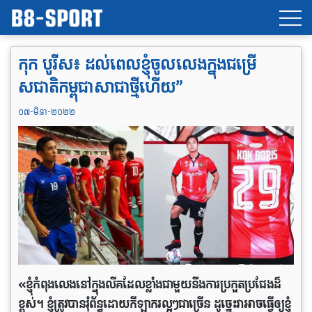
កុក បូរីស៖ ដល់​ពេល​ខ្ញុំចូលលេង​ក្នុងជម្រើ
សជាតិកម្ពុជាសាជាថ្មីហើយ”
០៧-មិនា-២០២២
«ខ្ញុំកំពុងលេងនៅក្នុងលីគដែលខ្លាំងជាមួយនឹងការប្រកួតប្រជែងដ៏
ខ្ពស់។ ខ្ញុំត្រូវបានរុំព័ន្ធដោយកីឡាករល្អៗជាច្រើន ដូច្នេះវាអាចធ្វើឲ្យខ្ញុំ