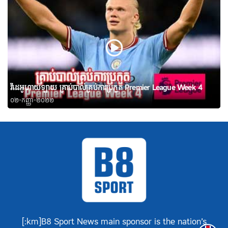
វីដេអូហាយឡាយ គ្រាប់បាល់គ្រប់ការប្រកួត Premier League Week 4
០២-កញ្ញា-២០២២
[:km]B8 Sport News main sponsor is the nation’s
Englis