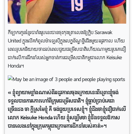
កីឡាករកូនខ្មែរបារាំងរូប​នេះ​បាន​ចុះកុងត្រា​លេង​ឱ្យ​ក្លិប​ Sarawak
United ក្នុង​លីគកំពូលម៉ាឡេស៊ី​ក្នុង​លក្ខខ័ណ្ឌខ្ចី​ជើងមួយរដូវ​កាល ហើយ​
ពេល​រូប​គេ​និយាយ​ថា​ដល់​ពេល​ជួយជម្រើស​ជាតិ​ហើយណាមួយ​រូប​គេ​ជឿ
ជាក់លើ​ការ​ដឹកនាំរបស់​អ្នក​ចាត់​ការ​ជម្រើស​ជាតិ​កម្ពុជាលោក Keisuke
Honda។
« ខ្ញុំព្យាយាមខ្លាំងណាស់ពីររដូវកាលចុងក្រោយនេះពីព្រោះខ្ញុំចង់
ទទួលបានការកោះហៅពីក្រុមជម្រើសជាតិ។ ខ្ញុំធ្លាប់ប្រាប់គេជា
ច្រើនដង ថា ក្តីស្រមៃខ្ញុំ គឺ ចង់ជួយប្រទេសខ្ញុំ។ ខ្ញុំដឹងថាខ្ញុំជឿជាក់លើ
លោក Keisuke Honda ហើយ ខ្ញុំសង្ឃឹមថា ខ្ញុំនឹងទទួលឱកាស
បានលេងនៅក្នុងក្រុមកម្ពុជាក្រោមការដឹកនាំរបស់គាត់»។