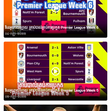
វីដេអូហាយឡាយ គ្រាប់បាល់គ្រប់ការប្រកួត Premier League Week 6
០៨-កញ្ញា-២០២២
វីដេអូហាយឡាយ គ្រាប់បាល់គ្រប់ការប្រកួត Premier League Week 5
០២-កញ្ញា-២០២២