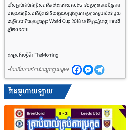
បូរីស​ធ្លាប់​ជាប់​ជម្រើស​ជាតិ​ផង​ដែរដោយ​លេង​បាន​២​ប្រកួត​ពេល​មិត្តភាព​
ជាមួយ​ជម្រើស​ជាតិ​ប៊ូតាន់ និង​អង្គុយបម្រុង​ក្នុងការ​ប្រកួត​កម្ពុជា​ប៉ះ​ជាមួយ​
ជម្រើស​ជាតិ​ជប៉ុន​វគ្គ​ជម្រុះ World Cup 2018 នៅ​ទីក្រុងភ្នំពេញ​កាល​ពី​
ឆ្នាំ២០១៥៕
ដកស្រង់សម្ដីពី៖ TheMorning
-ចែករំលែកទៅកាន់បណ្តាញសង្គម៖
វីដេអូហាយឡាយ