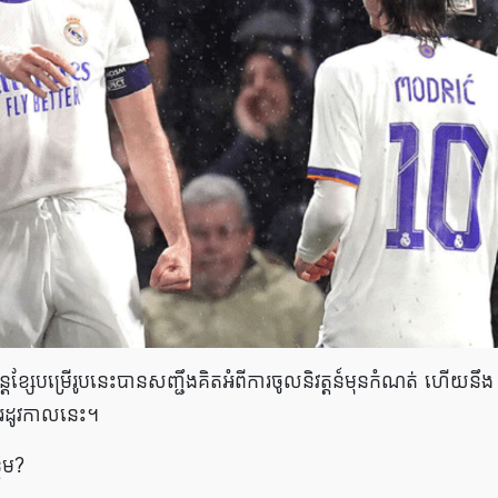
្តែខ្សែបម្រើរូបនេះបានសញ្ជឹងគិតអំពីការចូលនិវត្តន៍មុនកំណត់ ហើយនឹង
ៃរដូវកាលនេះ។
ែម?