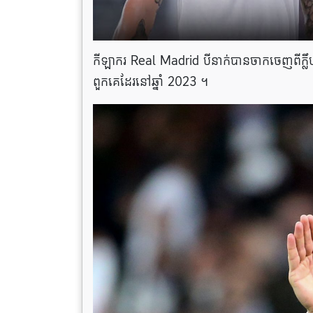
កីឡាករ Real Madrid បីនាក់បានចាកចេញពីក្លឹបក
ពួកគេដែរនៅឆ្នាំ 2023 ។