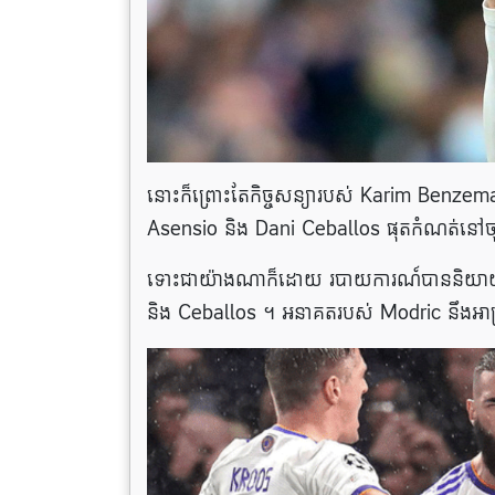
នោះក៏ព្រោះតែកិច្ចសន្យារបស់ Karim Benze
Asensio និង Dani Ceballos ផុតកំណត់នៅចុ
ទោះជាយ៉ាងណាក៏ដោយ របាយការណ៍បាននិយាយថាក្
និង Ceballos ។ អនាគតរបស់ Modric​ នឹងអ