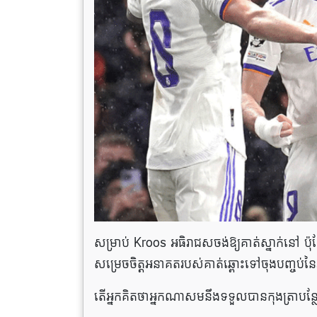
សម្រាប់ Kroos អធិរាជសចង់ឱ្យគាត់ស្នាក់នៅ ប៉ុន
សម្រេចចិត្តអនាគតរបស់គាត់ឆ្ពោះទៅចុងបញ្ចប់ន
តើអ្នកគិតថាអ្នកណាសមនឹងទទួលបានកុងត្រាបន្ថ