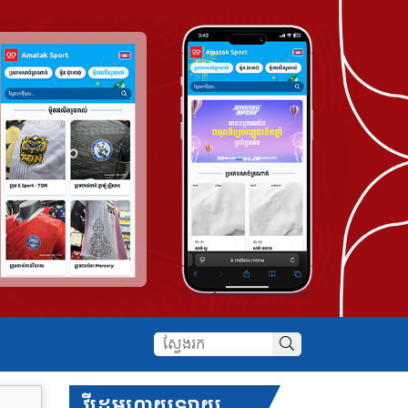
វីដេអូហាយឡាយ