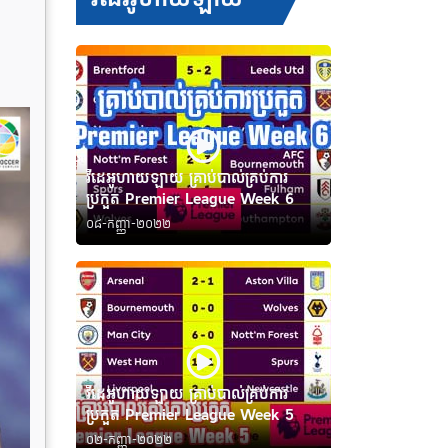
វីដេអូហាយឡាយ គ្រាប់បាល់គ្រប់ការ
ប្រកួត Premier League Week 6
០៨-កញ្ញា-២០២២
វីដេអូហាយឡាយ គ្រាប់បាល់គ្រប់ការ
ប្រកួត Premier League Week 5
០២-កញ្ញា-២០២២