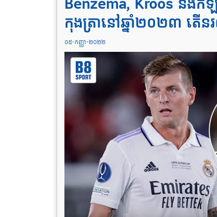
Benzema, Kroos និងកីឡ
កុងត្រានៅឆ្នាំ២០២៣ តើនរ
០៥-កញ្ញា-២០២២