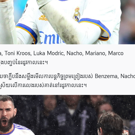
ma, Toni Kroos, Luka Modric, Nacho, Mariano, Marco
ងបញ្ចប់នៃរដូវកាលនេះ។
លឹបនឹងសម្លឹងមើលការបន្តកិច្ចព្រមព្រៀងរបស់ Benzema, Nach
ាស្រ័យលើការលេងរបស់គាត់នៅរដូវកាលនេះ។