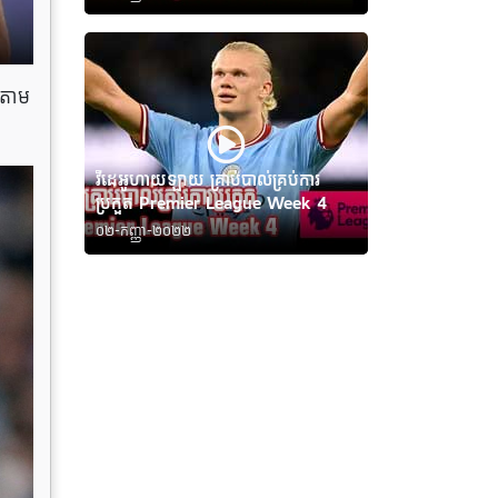
ើតាម
វីដេអូហាយឡាយ គ្រាប់បាល់គ្រប់ការ
ប្រកួត Premier League Week 4
០២-កញ្ញា-២០២២