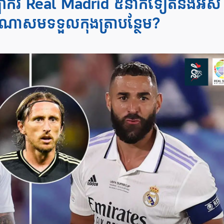
ាករ Real Madrid ៥នាក់ទៀតនឹងអស់
ណា​សម​ទទួលកុងត្រាបន្ថែម?