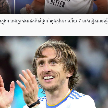
្នុងនាមជាភ្នាក់ងារឥតគិតថ្លៃនៅរដូវក្តៅនេះ ហើយ 7 នាក់ទៀតអាចធ្វ