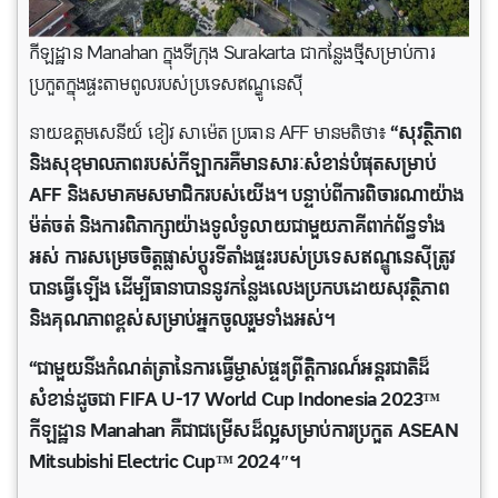
កីឡដ្ឋាន Manahan ក្នុងទីក្រុង Surakarta ជាកន្លែងថ្មីសម្រាប់ការ
ប្រកួតក្នុងផ្ទះតាមពូលរបស់ប្រទេសឥណ្ឌូនេស៊ី
នាយឧត្តមសេនីយ៍ ខៀវ សាម៉េត ប្រធាន AFF មានមតិថា៖
“សុវត្ថិភាព
និងសុខុមាលភាពរបស់កីឡាករគឺមានសារៈសំខាន់បំផុតសម្រាប់
AFF និងសមាគមសមាជិករបស់យើង។ បន្ទាប់ពីការពិចារណាយ៉ាង
ម៉ត់ចត់ និងការពិភាក្សាយ៉ាងទូលំទូលាយជាមួយភាគីពាក់ព័ន្ធទាំង
អស់ ការសម្រេចចិត្តផ្លាស់ប្តូរទីតាំងផ្ទះរបស់ប្រទេសឥណ្ឌូនេស៊ីត្រូវ
បានធ្វើឡើង ដើម្បីធានាបាននូវកន្លែងលេងប្រកបដោយសុវត្ថិភាព
និងគុណភាពខ្ពស់សម្រាប់អ្នកចូលរួមទាំងអស់។
“ជាមួយនឹងកំណត់ត្រានៃការធ្វើម្ចាស់ផ្ទះព្រឹត្តិការណ៍អន្តរជាតិដ៏
សំខាន់ដូចជា FIFA U-17 World Cup Indonesia 2023™
កីឡដ្ឋាន Manahan គឺជាជម្រើសដ៏ល្អសម្រាប់ការប្រកួត ASEAN
Mitsubishi Electric Cup™ 2024″។