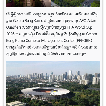
ដើម្បីឆ្លើយតបទៅនឹងការព្រួយបារម្ភទាក់ទងនឹងគុណភាពទីលាននៅកីឡ
ដ្ឋាន Gelora Bung Karno អំឡុងពេលការប្រកួតជម្រុះ AFC Asian
Qualifiers របស់ឥណ្ឌូនេស៊ីសម្រាប់ការប្រកួត FIFA World Cup
2026™ ជាមួយជប៉ុន និងអារ៉ាប៊ីសាអូឌីត ប្រតិបត្តិករកីឡដ្ឋាន Gelora
Bung Karno Complex Management Center (PPKGBK)
បានជូនដំណឹងដល់ សមាគមកីឡាបាល់ទាត់ឥណ្ឌូនេស៊ី (PSSI) ដោយ
តម្រូវឱ្យមានការជួសជុលជាបន្ទាន់ និងចំណាយ​រយៈពេល​យូរ។