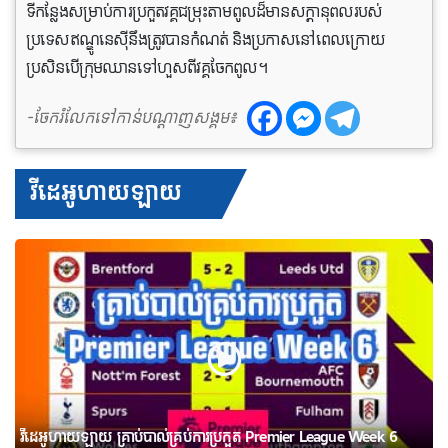
ទីកន្លែងសម្រាប់ការប្រកួតវគ្គជម្រុះតាមពូលដ៏មានសក្តានុពលរបស់
ប្រទេសឥណ្ឌូនេស៊ីនឹងត្រូវបានកំណត់ និងប្រកាសនៅពេលក្រោយ
ប្រសិនបើក្រុមឈានទៅហួសពីវគ្គចែកពូល។
-ចែករំលែកទៅកាន់បណ្តាញសង្គម៖
វីដេអូហាយឡាយ
វីដេអូហាយឡាយ គ្រាប់បាល់គ្រប់ការប្រកួត Premier League Week 6