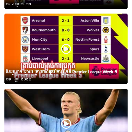
០៨-កញ្ញា-២០២២
វីដេអូហាយឡាយ គ្រាប់បាល់គ្រប់ការប្រកួត Premier League Week 5
០២-កញ្ញា-២០២២