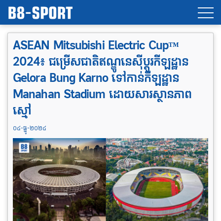
ASEAN Mitsubishi Electric Cup™
2024៖ ជម្រើសជាតិឥណ្ឌូនេស៊ីប្តូរកីឡដ្ឋាន
Gelora Bung Karno ទៅកាន់កីឡដ្ឋាន
Manahan Stadium ដោយសារស្ថានភាព
ស្មៅ
០៤-ធ្នូ-២០២៤