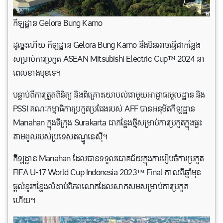
កីឡដ្ឋាន Gelora Bung Karno
ដូច្នេះហើយ កីឡដ្ឋាន Gelora Bung Karno នឹងមិនអាចធ្វើ​ជា​កន្លែង
សម្រាប់ការប្រកួត ASEAN Mitsubishi Electric Cup™ 2024 នា
ពេលខាងមុខទេ។
បន្ទាប់ពីការត្រួតពិនិត្យ និងពិគ្រោះយោបល់ជាមួយអាជ្ញាធរមូលដ្ឋាន និង
PSSI គណៈកម្មាធិការប្រកួតប្រជែងរបស់ AFF បានអនុម័តកីឡដ្ឋាន
Manahan ក្នុងទីក្រុង Surakarta ជាកន្លែងថ្មីសម្រាប់ការប្រកួតក្នុងផ្ទះ
តាមពូលរបស់ប្រទេសឥណ្ឌូនេស៊ី។
កីឡដ្ឋាន Manahan ដែលបានទទួលជោគជ័យក្នុងការរៀបចំការប្រកួត
FIFA U-17 World Cup Indonesia 2023™ Final កាលពីឆ្នាំមុន
ផ្តល់នូវកន្លែងលំដាប់ពិភពលោកដែលសាកសមសម្រាប់ការប្រកួត
ហើយ។