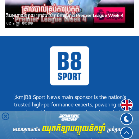
វីដេអូហាយឡាយ គ្រាប់បាល់គ្រប់ការប្រកួត Premier League Week 4
០២-កញ្ញា-២០២២
[:km]B8 Sport News main sponsor is the nation’s
Englis
trusted high-performance experts, powering our
greatest athletes, teams, sports and events to
achieve positive success.[:]