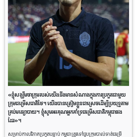
«ខ្ញុំសង្ឃឹមថាក្រុមរបស់យើងនឹងមានសំណាងក្នុងការប្រកួតជាមួយ
ក្រុមជម្រើសជាតិថៃ។ យើង​បាន​ត្រៀម​ខ្លួន​ជា​ស្រេច​ដើម្បី​ប្រយុទ្ធ​តាម​
គ្រប់​មធ្យោបាយ។ ខ្ញុំ​សូម​អរគុណ​អ្នក​គាំទ្រ​ជម្រើស​ជាតិ​កម្ពុជា​ផង​
ដែរ»។
សម្រាប់កាលវិភាគប្រកួតបន្ទាប់ កម្ពុជាត្រូវទៅជួបក្រុមបាល់ទាត់ជម្រើ