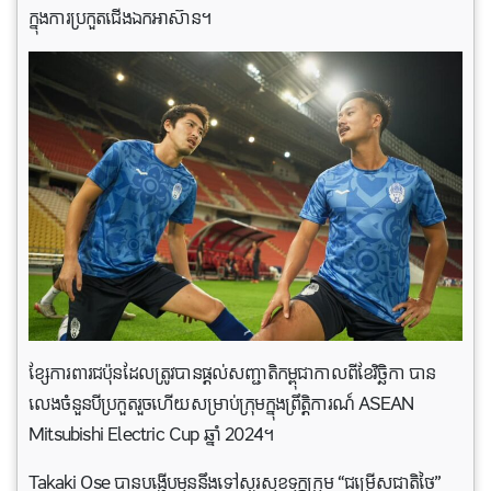
ក្នុងការប្រកួតជើងឯកអាស៊ាន។
ខ្សែការពារជប៉ុនដែលត្រូវបានផ្តល់សញ្ជាតិកម្ពុជាកាលពីខែវិច្ឆិកា បាន
លេងចំនួនបីប្រកួតរួចហើយសម្រាប់ក្រុមក្នុងព្រឹត្តិការណ៍ ASEAN
Mitsubishi Electric Cup ឆ្នាំ 2024។
Takaki Ose បានបង្ហើបមុននឹងទៅសួរសុខទុក្ខក្រុម “ជម្រើសជាតិថៃ”