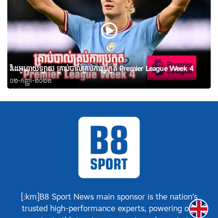
វីដេអូហាយឡាយ គ្រាប់បាល់គ្រប់ការប្រកួត Premier League Week 4
០២-កញ្ញា-២០២២
[:km]B8 Sport News main sponsor is the nation’s
Englis
trusted high-performance experts, powering our