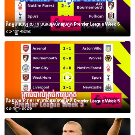
វីដេអូហាយឡាយ គ្រាប់បាល់គ្រប់ការប្រកួត Premier League Week 6
០៨-កញ្ញា-២០២២
វីដេអូហាយឡាយ គ្រាប់បាល់គ្រប់ការប្រកួត Premier League Week 5
០២-កញ្ញា-២០២២