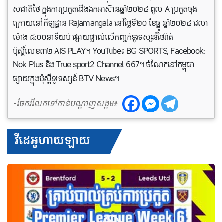
សជាតិថៃ ក្នុងការប្រកួតជើងឯកអាស៊ានឆ្នាំ២០២៤ ពូល A ប្រកួតចុង
ក្រោយនៅកីឡដ្ឋាន Rajamangala នៅថ្ងៃទី២០ ខែធ្នូ ឆ្នាំ២០២៤ វេលា
ម៉ោង ៨:០០នាទីយប់ ផ្សាយផ្ទាល់លើកញ្ចក់ទូរទស្សន៍ថៃរ៉ាត់
ប៉ុស្តិ៍លេខ៣២ AIS PLAY។ YouTube៖ BG SPORTS, Facebook:
Nok Plus និង True sport2 Channel 667។ ចំណែកនៅកម្ពុជា
ផ្សាយ​ក្នុងប៉ុស្តី៍ទូរទស្សន៍ BTV News។
-ចែករំលែកទៅកាន់បណ្តាញសង្គម៖
វីដេអូហាយឡាយ