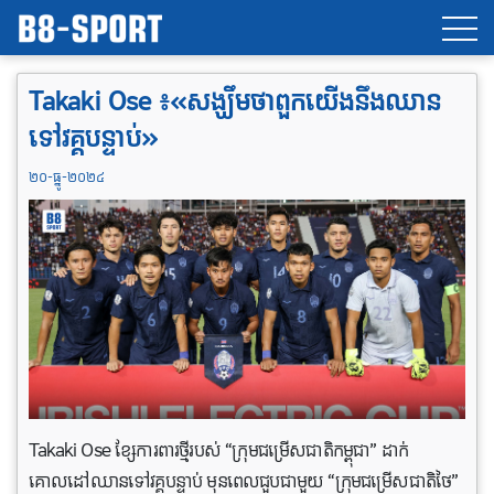
Takaki Ose ៖«សង្ឃឹមថាពួកយើងនឹងឈាន
ទៅវគ្គបន្ទាប់»
២០-ធ្នូ-២០២៤
Takaki Ose ខ្សែការពារថ្មីរបស់ “ក្រុមជម្រើសជាតិកម្ពុជា” ដាក់
គោលដៅឈានទៅវគ្គបន្ទាប់ មុនពេលជួបជាមួយ “ក្រុមជម្រើសជាតិថៃ”