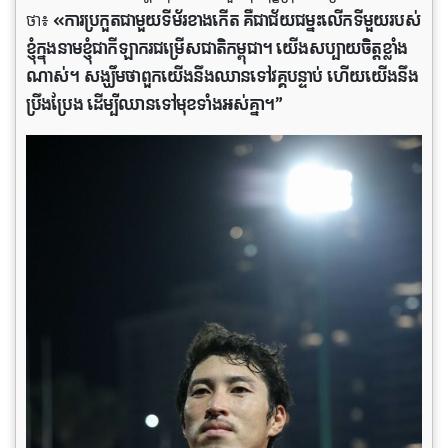
ថា៖
«ការប្រកួតជាមួយទីម័រខាងកើត គឺជាជ័យជម្នះលើកទីមួយរបស់
ខ្ញុំក្នុងនាមខ្ញុំជាកីឡាករជម្រើសជាតិកម្ពុជា។ យើងសប្បាយចិត្តខ្លាំង
ណាស់។ សង្ឃឹមថាពួកយើងនឹងឈានទៅវគ្គបន្ទាប់ ហើយយើងនឹង
ប្រឹងប្រែង ដើម្បីឈានទៅមុខទាំងអស់គ្នា។”